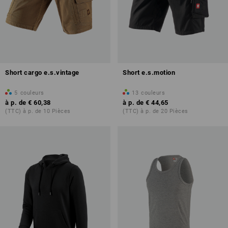
Short cargo e.s.vintage
Short e.s.motion
5
couleurs
13
couleurs
à p. de
€ 60,38
à p. de
€ 44,65
(TTC) à p. de 10 Pièces
(TTC) à p. de 20 Pièces