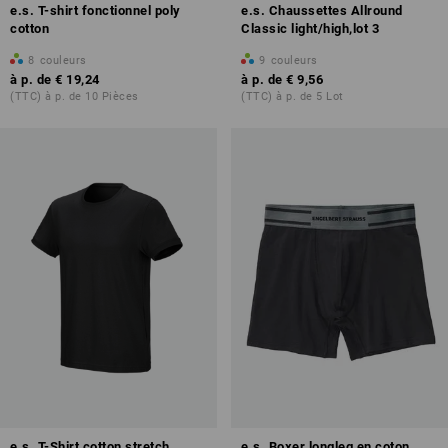
e.s. T-shirt fonctionnel poly
e.s. Chaussettes Allround
cotton
Classic light/high,lot 3
8
couleurs
9
couleurs
à p. de
€ 19,24
à p. de
€ 9,56
(TTC) à p. de 10 Pièces
(TTC) à p. de 5 Lot
e.s. T-Shirt cotton stretch
e.s. Boxer longleg en coton