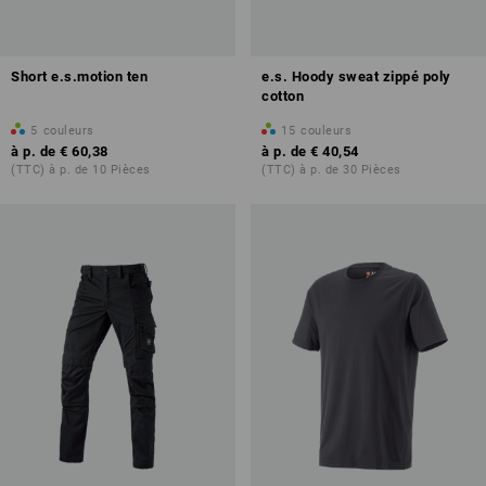
Short e.s.motion ten
e.s. Hoody sweat zippé poly
cotton
5
couleurs
15
couleurs
à p. de
€ 60,38
à p. de
€ 40,54
(TTC) à p. de 10 Pièces
(TTC) à p. de 30 Pièces