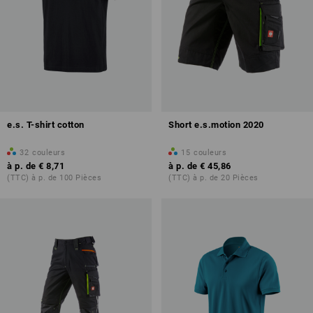
e.s. T-shirt cotton
Short e.s.motion 2020
32
couleurs
15
couleurs
à p. de
€ 8,71
à p. de
€ 45,86
(TTC) à p. de 100 Pièces
(TTC) à p. de 20 Pièces