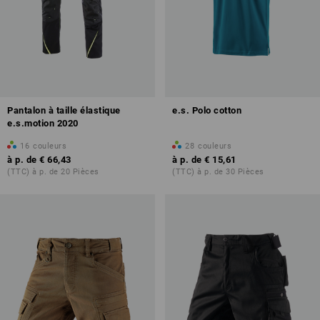
Pantalon à taille élastique
e.s. Polo cotton
e.s.motion 2020
16
couleurs
28
couleurs
à p. de
€ 66,43
à p. de
€ 15,61
(TTC) à p. de 20 Pièces
(TTC) à p. de 30 Pièces