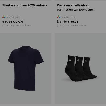
Short e.s.motion 2020, enfants
Pantalon à taille élast.
e.s.motion ten tool-pouch
7
couleurs
5
couleurs
à p. de
€ 27,71
à p. de
€ 88,21
(TTC) à p. de 3 Pièces
(TTC) à p. de 10 Pièces