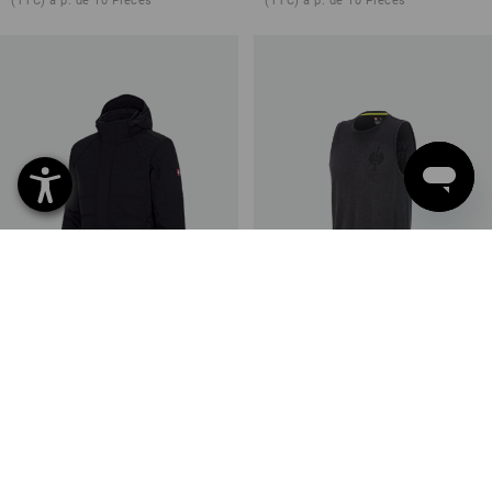
(TTC) à p. de 10 Pièces
(TTC) à p. de 10 Pièces
Veste softshell d'hiver
Chemise Athletik seamless
e.s.vision
e.s.trail
7
couleurs
5
couleurs
à p. de
€ 114,83
à p. de
€ 21,66
(TTC) à p. de 10 Pièces
(TTC) à p. de 10 Pièces