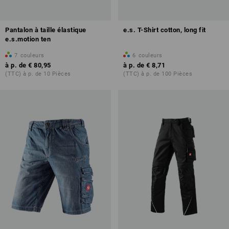
Pantalon à taille élastique
e.s. T-Shirt cotton, long fit
e.s.motion ten
7
couleurs
6
couleurs
à p. de
€ 80,95
à p. de
€ 8,71
(TTC) à p. de 10 Pièces
(TTC) à p. de 100 Pièces