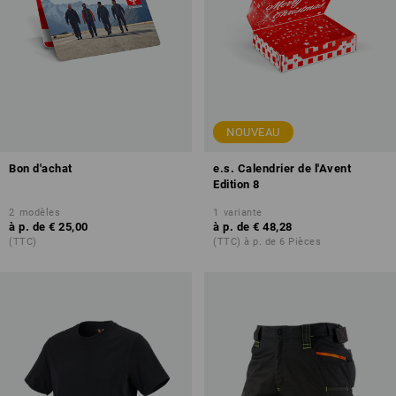
NOUVEAU
Bon d'achat
e.s. Calendrier de l'Avent
Edition 8
2
modèles
1
variante
à p. de
€ 25,00
à p. de
€ 48,28
(TTC)
(TTC) à p. de 6 Pièces