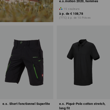
e.s.motion 2020, hommes
15
couleurs
à p. de
€ 108,78
(TTC) à p. de 10 Pièces
e.s. Short fonctionnel Superlite
e.s. Piqué-Polo cotton stretch,
long fit