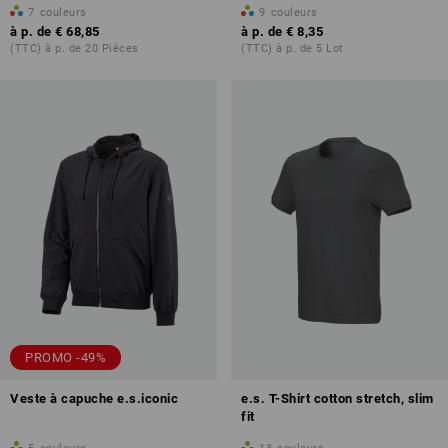
7
couleurs
9
couleurs
à p. de
€ 68,85
à p. de
€ 8,35
(TTC) à p. de 20 Pièces
(TTC) à p. de 5 Lot
PROMO -49%
Veste à capuche e.s.iconic
e.s. T-Shirt cotton stretch, slim
fit