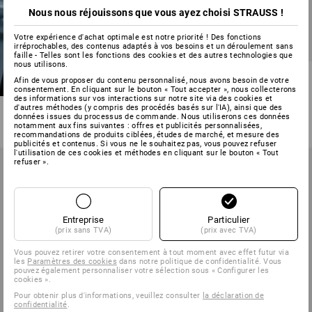
Nous nous réjouissons que vous ayez choisi STRAUSS !
Votre expérience d'achat optimale est notre priorité ! Des fonctions
irréprochables, des contenus adaptés à vos besoins et un déroulement sans
faille - Telles sont les fonctions des cookies et des autres technologies que
nous utilisons.
Short e.s.concrete light
Afin de vous proposer du contenu personnalisé, nous avons besoin de votre
consentement. En cliquant sur le bouton « Tout accepter », nous collecterons
des informations sur vos interactions sur notre site via des cookies et
5
couleurs
d'autres méthodes (y compris des procédés basés sur l'IA), ainsi que des
à p. de
€ 54,33
données issues du processus de commande. Nous utiliserons ces données
notamment aux fins suivantes : offres et publicités personnalisées,
(TTC) à p. de 10 Pièces
recommandations de produits ciblées, études de marché, et mesure des
publicités et contenus. Si vous ne le souhaitez pas, vous pouvez refuser
l'utilisation de ces cookies et méthodes en cliquant sur le bouton « Tout
refuser ».
Entreprise
Particulier
(prix sans TVA)
(prix avec TVA)
Vous pouvez retirer votre consentement à tout moment avec effet futur via
les
Paramètres des cookies
dans notre politique de confidentialité. Vous
pouvez également personnaliser votre sélection sous « Configurer les
cookies ».
Pour obtenir plus d'informations, veuillez consulter
la déclaration de
confidentialité
.