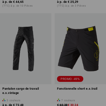
à p. de
€ 44,65
à p. de
€ 25,29
(TTC) à p. de 10 Pièces
(TTC) à p. de 3 Pièces
PROMO -49%
Pantalon cargo de travail
Fonctionnelle short e.s.trail
e.s.vintage
5
couleurs
7
couleurs
à p. de
€ 72,48
€ 60,38
€ 30,24