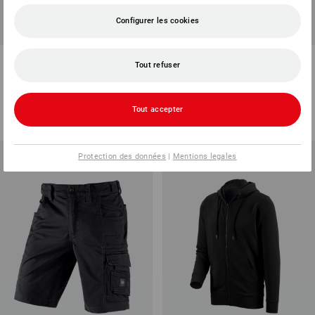
Configurer les cookies
e.s. Sweatshirt poly cotton
Short e.s.vision stretch,
Tout refuser
hommes
27
couleurs
5
couleurs
à p. de
€ 20,21
à p. de
€ 59,17
Tout accepter
(TTC) à p. de 100 Pièces
(TTC) à p. de 20 Pièces
Protection des données
|
Mentions legales