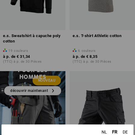
e.s. Sweatshirt à capuche poly
e.s. T-shirt Athletic cotton
cotton
19
couleurs
6
couleurs
à p. de
€ 31,34
à p. de
€ 8,35
NOUVEAUTÉS
(TTC) à p. de 30 Pièces
(TTC) à p. de 30 Pièces
POUR LES
HOMMES
NOUVEAU
découvrir maintenant
FR
NL
DE