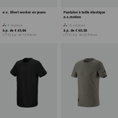
e.s. Short worker en jeans
Pantalon à taille élastique
e.s.motion
4
couleurs
13
couleurs
à p. de
€ 45,86
à p. de
€ 60,38
(TTC) à p. de 10 Pièces
(TTC) à p. de 20 Pièces