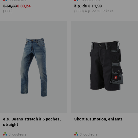
5
couleurs
13
couleurs
€ 60,38
€ 30,24
à p. de
€ 11,98
(TTC)
(TTC) à p. de 30 Pièces
e.s. Jeans stretch à 5 poches,
Short e.s.motion, enfants
straight
3
couleurs
3
couleurs