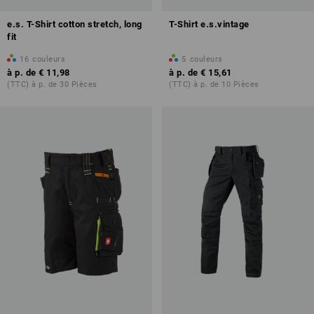
e.s. T-Shirt cotton stretch, long
T-Shirt e.s.vintage
fit
16
couleurs
5
couleurs
à p. de
€ 11,98
à p. de
€ 15,61
(TTC) à p. de 30 Pièces
(TTC) à p. de 10 Pièces