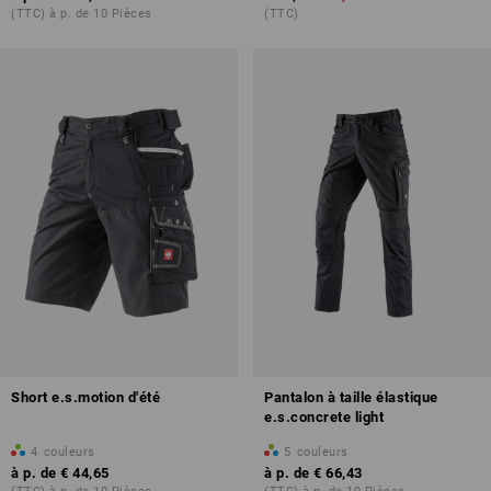
(TTC) à p. de 10 Pièces
(TTC)
Short e.s.motion d'été
Pantalon à taille élastique
e.s.concrete light
4
couleurs
5
couleurs
à p. de
€ 44,65
à p. de
€ 66,43