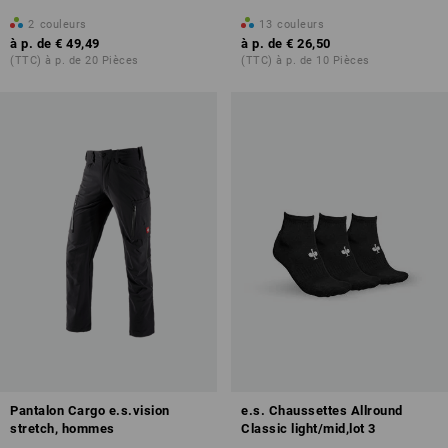
2
couleurs
13
couleurs
à p. de
€ 49,49
à p. de
€ 26,50
(TTC) à p. de 20 Pièces
(TTC) à p. de 10 Pièces
Pantalon Cargo e.s.vision
e.s. Chaussettes Allround
stretch, hommes
Classic light/mid,lot 3