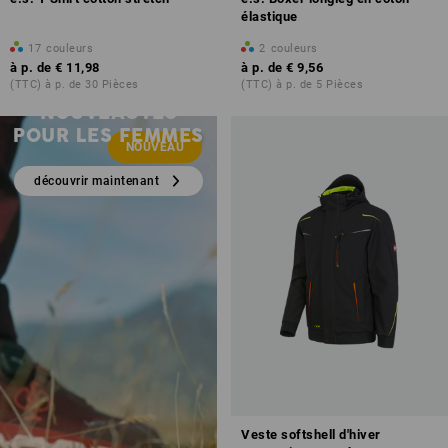
élastique
17
couleurs
2
couleurs
à p. de
€ 11,98
à p. de
€ 9,56
(TTC) à p. de 30 Pièces
(TTC) à p. de 5 Pièces
NOUVEAUTÉS
POUR LES FEMMES
NOUVEAU
découvrir maintenant
Veste softshell d'hiver