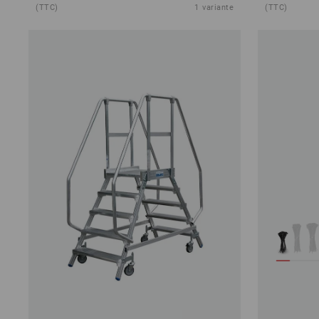
(TTC)
1
variante
(TTC)