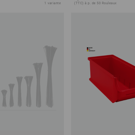
1
variante
(TTC) à p. de 50 Rouleaux