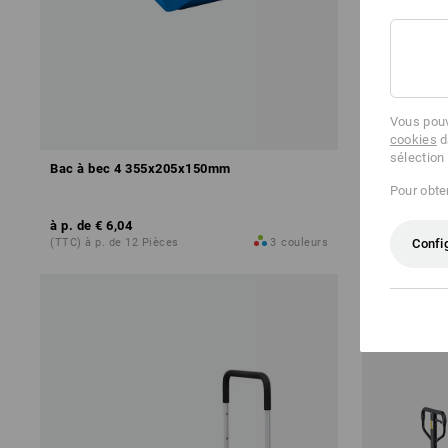
Vous pouv
cookies
d
sélection
Bac à bec 4 355x205x150mm
Serviettes 
Pour obten
à p. de
€ 6,04
à p. de
€ 15
Confi
(TTC) à p. de 12 Pièces
3
couleurs
(TTC) à p. de