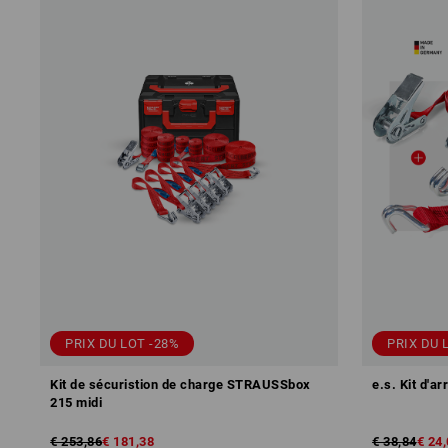
PRIX DU LOT -28%
PRIX DU 
Kit de sécuristion de charge STRAUSSbox
e.s. Kit d'a
215 midi
€ 253,86
€ 181,38
€ 38,84
€ 24