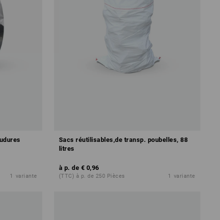
oudures
Sacs réutilisables,de transp. poubelles, 88
litres
à p. de
€ 0,96
1
variante
(TTC) à p. de 250 Pièces
1
variante