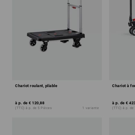
Chariot roulant, pliable
Chariot à fo
à p. de
€ 120,88
à p. de
€ 42
(TTC) à p. de 5 Pièces
1
variante
(TTC) à p. de