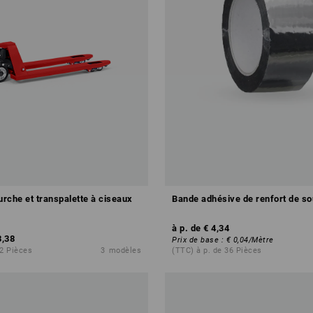
urche et transpalette à ciseaux
Bande adhésive de renfort de s
à p. de
€ 4,34
3,38
Prix de base
:
€ 0,04
/
Mètre
 2 Pièces
3
modèles
(TTC) à p. de 36 Pièces