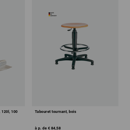
 120l, 100
Tabouret tournant, bois
à p. de
€ 84,58