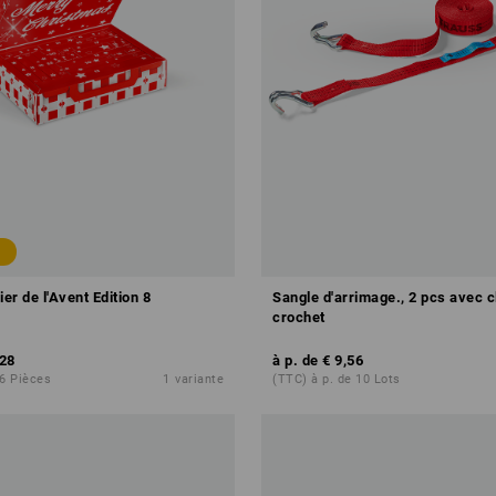
ier de l'Avent Edition 8
Sangle d'arrimage., 2 pcs avec c
crochet
,28
à p. de
€ 9,56
 6 Pièces
1
variante
(TTC) à p. de 10 Lots