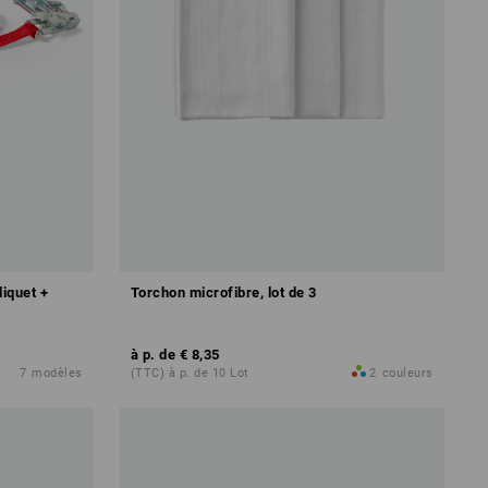
liquet +
Torchon microfibre, lot de 3
à p. de
€ 8,35
7
modèles
(TTC) à p. de 10 Lot
2
couleurs