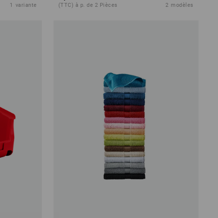
1
variante
(TTC) à p. de 2 Pièces
2
modèles