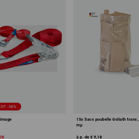
LOT -38%
rrimage
15x Sacs poubelle Goliath trans.,
mμ
,08
à p. de
€ 9,18