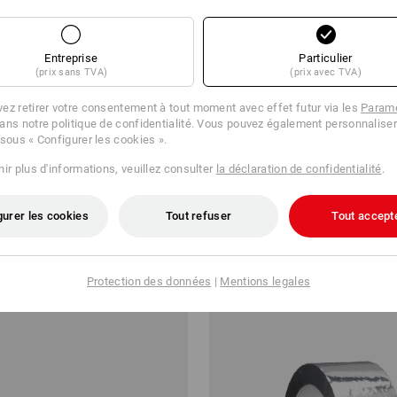
Entreprise
Particulier
(prix sans TVA)
(prix avec TVA)
ez retirer votre consentement à tout moment avec effet futur via les
Paramè
ans notre politique de confidentialité. Vous pouvez également personnaliser
 sous « Configurer les cookies ».
de bain en éponge Premium
KRAUSE Echelle double à niveau
plateforme
ir plus d'informations, veuillez consulter
la déclaration de confidentialité
.
,61
à p. de
€ 435,48
gurer les cookies
Tout refuser
Tout accept
 20 Pièces
17
couleurs
(TTC)
Protection des données
|
Mentions legales