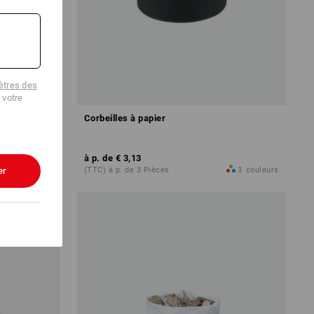
tres des
 votre
x grande
Corbeilles à papier
à p. de
€ 3,13
er
7
modèles
(TTC) à p. de 3 Pièces
3
couleurs