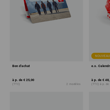
NOUVEAU
Bon d'achat
e.s. Calendr
à p. de
€ 25,00
à p. de
€ 48
(TTC)
2
modèles
(TTC) à p. de