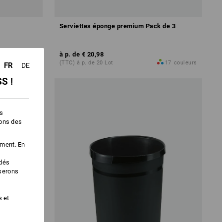
Serviettes éponge premium Pack de 3
à p. de
€ 20,98
3
couleurs
(TTC) à p. de 20 Lot
17
couleurs
FR
DE
S !
es
ions des
ement. En
édés
iserons
s et