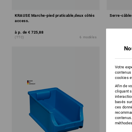
KRAUSE Marche-pied praticable,deux côtés
Serre-câbles 
access.
à p. de
€ 725,88
à p. de
€ 0,5
(TTC)
6
modèles
(TTC) à p. de
No
Votre expé
contenus 
cookies e
Afin de v
cliquant 
interacti
basés sur
ces donné
recommand
contenus.
méthodes 