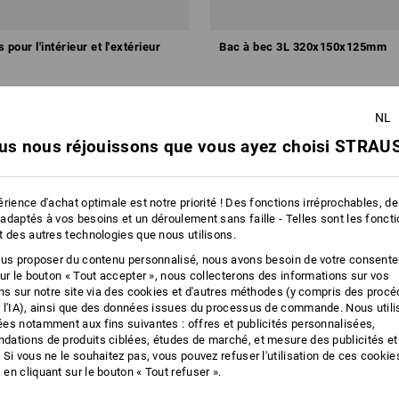
pour l'intérieur et l'extérieur
Bac à bec 3L 320x150x125mm
3
à p. de
€ 4,10
 100 Lot
2
couleurs
(TTC) à p. de 18 Pièces
NL
us nous réjouissons que vous ayez choisi STRAUS
rience d'achat optimale est notre priorité ! Des fonctions irréprochables, d
adaptés à vos besoins et un déroulement sans faille - Telles sont les fonct
t des autres technologies que nous utilisons.
ous proposer du contenu personnalisé, nous avons besoin de votre consent
sur le bouton « Tout accepter », nous collecterons des informations sur vos
ons sur notre site via des cookies et d'autres méthodes (y compris des proc
 l'IA), ainsi que des données issues du processus de commande. Nous util
es notamment aux fins suivantes : offres et publicités personnalisées,
ations de produits ciblées, études de marché, et mesure des publicités et
 Si vous ne le souhaitez pas, vous pouvez refuser l'utilisation de ces cookie
en cliquant sur le bouton « Tout refuser ».