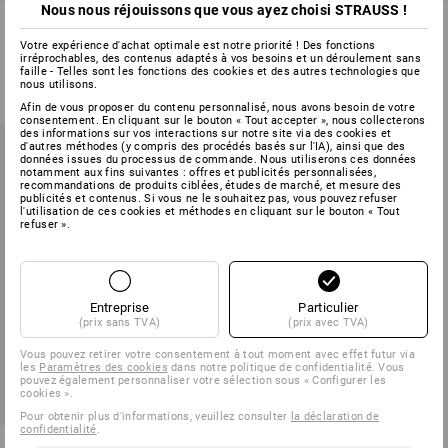
Nous nous réjouissons que vous ayez choisi STRAUSS !
Rubans TZe Brother, 24 mm
Rubans DYMO D1, 9 mm
Votre expérience d'achat optimale est notre priorité ! Des fonctions
irréprochables, des contenus adaptés à vos besoins et un déroulement sans
1
couleur
1
couleur
faille - Telles sont les fonctions des cookies et des autres technologies que
à p. de
€ 20,80
à p. de
€ 17,41
nous utilisons.
(TTC) à p. de 5 Pièces
(TTC) à p. de 3 Pièces
Afin de vous proposer du contenu personnalisé, nous avons besoin de votre
consentement. En cliquant sur le bouton « Tout accepter », nous collecterons
des informations sur vos interactions sur notre site via des cookies et
d'autres méthodes (y compris des procédés basés sur l'IA), ainsi que des
données issues du processus de commande. Nous utiliserons ces données
notamment aux fins suivantes : offres et publicités personnalisées,
recommandations de produits ciblées, études de marché, et mesure des
publicités et contenus. Si vous ne le souhaitez pas, vous pouvez refuser
l'utilisation de ces cookies et méthodes en cliquant sur le bouton « Tout
refuser ».
Entreprise
Particulier
(prix sans TVA)
(prix avec TVA)
Vous pouvez retirer votre consentement à tout moment avec effet futur via
les
Paramètres des cookies
dans notre politique de confidentialité. Vous
pouvez également personnaliser votre sélection sous « Configurer les
cookies ».
Pour obtenir plus d'informations, veuillez consulter
la déclaration de
confidentialité
.
Rubans DYMO D1, 19 mm