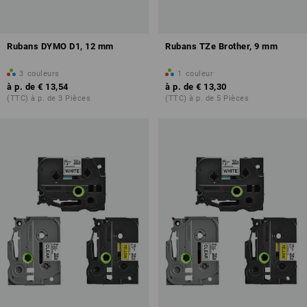
Rubans DYMO D1, 12 mm
Rubans TZe Brother, 9 mm
3
couleurs
1
couleur
à p. de
€ 13,54
à p. de
€ 13,30
(TTC) à p. de 3 Pièces
(TTC) à p. de 5 Pièces