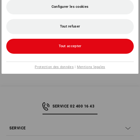
Configurer les cookies
1
couleur
à p. de
€ 23,58
(TTC) à p. de 3 Pièces
Tout refuser
Vous avez déjà consulté 7 articles sur un total de 7 articles.
Tout accepter
Protection des données
|
Mentions legales
SERVICE 02 400 16 43
SERVICE