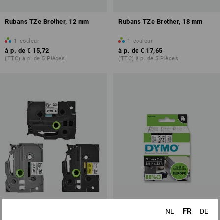
Rubans TZe Brother, 12 mm
Rubans TZe Brother, 18 mm
1
couleur
1
couleur
à p. de
€ 15,72
à p. de
€ 17,65
(TTC) à p. de 5 Pièces
(TTC) à p. de 5 Pièces
FR
NL
DE