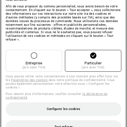
Afin de vous proposer du contenu personnalisé, nous avons besoin de votre
consentement. En cliquant sur le bouton « Tout accepter », nous collecterons
des informations sur vos interactions sur notre site via des cookies et
d'autres méthodes (y compris des procédés basés sur l'IA), ainsi que des
données issues du processus de commande. Nous utiliserons ces données
notamment aux fins suivantes : offres et publicités personnalisées,
recommandations de produits ciblées, études de marché, et mesure des
publicités et contenus. Si vous ne le souhaitez pas, vous pouvez refuser
l'utilisation de ces cookies et méthodes en cliquant sur le bouton « Tout
refuser ».
Entreprise
Particulier
(prix sans TVA)
(prix avec TVA)
Vous pouvez retirer votre consentement à tout moment avec effet futur via
les
Paramètres des cookies
dans notre politique de confidentialité. Vous
pouvez également personnaliser votre sélection sous « Configurer les
cookies ».
Pour obtenir plus d'informations, veuillez consulter
la déclaration de
confidentialité
.
Configurer les cookies
Tout refuser