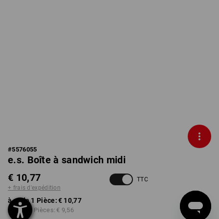
#
5576055
e.s. Boîte à sandwich midi
€ 10,77
TTC
+ frais d'expédition
à p. de 1 Pièce:
€ 10,77
à p. de 3 Pièces:
€ 9,56