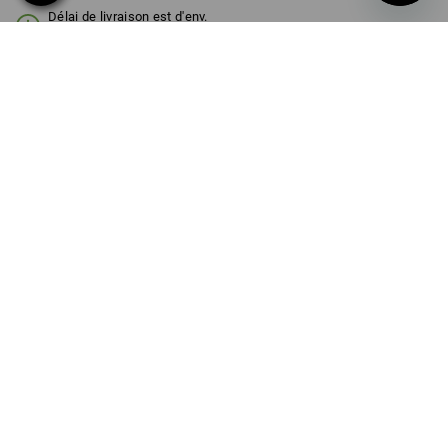
Délai de livraison est d'env.
3 à 5 jours ouvrables
COULEUR
noir
Remise sur quantité
à p. de 1 Pièce
à p. de 3 Pièces
Économies:
Économies:
0
%/
Pièce
11
%/
Pièces
Pièce