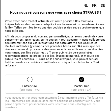
FR
NL
DE
Nous nous réjouissons que vous ayez choisi STRAUSS !
Bande de cerclage en
Kit de cerclage
polypropylène
Votre expérience d'achat optimale est notre priorité ! Des fonctions
irréprochables, des contenus adaptés à vos besoins et un déroulement sans
faille - Telles sont les fonctions des cookies et des autres technologies que
3
modèles
1
variante
nous utilisons.
à p. de
€ 42,23
à p. de
€ 42,34
Prix de base
:
€ 0,04
/
Mètre
(TTC) à p. de 2 Lots
Afin de vous proposer du contenu personnalisé, nous avons besoin de votre
(TTC) à p. de 5 Pièces
consentement. En cliquant sur le bouton « Tout accepter », nous collecterons
des informations sur vos interactions sur notre site via des cookies et
d'autres méthodes (y compris des procédés basés sur l'IA), ainsi que des
données issues du processus de commande. Nous utiliserons ces données
notamment aux fins suivantes : offres et publicités personnalisées,
recommandations de produits ciblées, études de marché, et mesure des
Vous avez déjà consulté 4 articles sur un total de 4 articles.
publicités et contenus. Si vous ne le souhaitez pas, vous pouvez refuser
l'utilisation de ces cookies et méthodes en cliquant sur le bouton « Tout
refuser ».
Entreprise
Particulier
(prix sans TVA)
(prix avec TVA)
Vous pouvez retirer votre consentement à tout moment avec effet futur via
les
Paramètres des cookies
dans notre politique de confidentialité. Vous
SERVICE 02 400 16 43
pouvez également personnaliser votre sélection sous « Configurer les
cookies ».