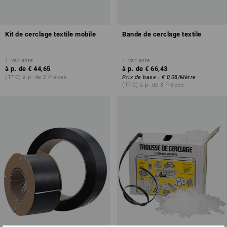
Kit de cerclage textile mobile
Bande de cerclage textile
1
variante
1
variante
à p. de
€ 44,65
à p. de
€ 66,43
(TTC) à p. de 2 Pièces
Prix de base
:
€ 0,08
/
Mètre
(TTC) à p. de 3 Pièces