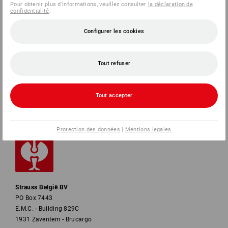
Pour obtenir plus d'informations, veuillez consulter
la déclaration de
confidentialité
.
SERVICE
Configurer les cookies
ENTREPRISES
Tout refuser
INFORMATION
MÉTHODES DE PAIEMENT
Tout accepter
Protection des données
|
Mentions legales
Strauss België BV
PO Box 7443
E.M.C. - Building 829C
1931 Zaventem - Brucargo