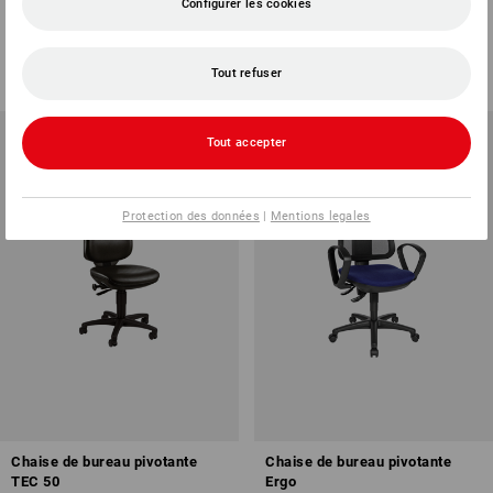
SY,fixé
de bureau sol dur
Configurer les cookies
1
couleur
1
variante
€ 24,19
€ 33,76
Tout refuser
(TTC)
(TTC)
Tout accepter
Protection des données
|
Mentions legales
Chaise de bureau pivotante
Chaise de bureau pivotante
TEC 50
Ergo