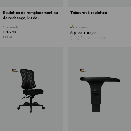
Roulettes de remplacement ou
Tabouret à roulettes
de rechange, kit de 5
1
variante
2
couleurs
€ 16,93
à p. de
€ 42,33
(TTC)
(TTC) à p. de 2 Pièces