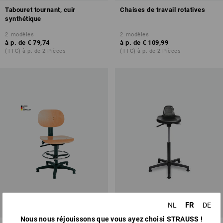
Tabouret tournant, cuir
Chaises de travail rotatives
synthétique
2
modèles
2
modèles
à p. de
€ 79,74
à p. de
€ 109,99
(TTC) à p. de 2 Pièces
(TTC) à p. de 2 Pièces
FR
NL
DE
Nous nous réjouissons que vous ayez choisi STRAUSS !