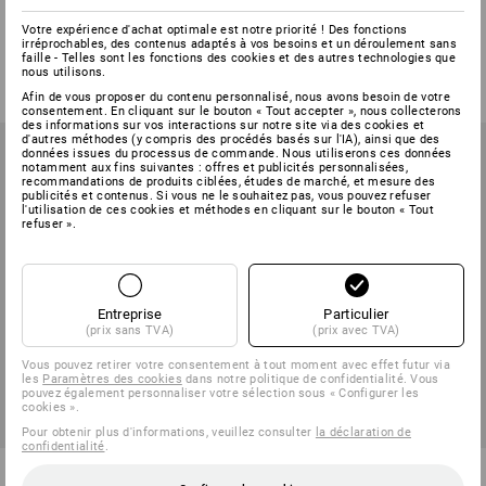
Chaises de travail rotatives
Siège assis debout
Votre expérience d'achat optimale est notre priorité ! Des fonctions
irréprochables, des contenus adaptés à vos besoins et un déroulement sans
2
modèles
1
variante
faille - Telles sont les fonctions des cookies et des autres technologies que
à p. de
€ 118,46
à p. de
€ 140,24
nous utilisons.
(TTC) à p. de 2 Pièces
(TTC) à p. de 2 Pièces
Afin de vous proposer du contenu personnalisé, nous avons besoin de votre
consentement. En cliquant sur le bouton « Tout accepter », nous collecterons
des informations sur vos interactions sur notre site via des cookies et
d'autres méthodes (y compris des procédés basés sur l'IA), ainsi que des
données issues du processus de commande. Nous utiliserons ces données
notamment aux fins suivantes : offres et publicités personnalisées,
recommandations de produits ciblées, études de marché, et mesure des
publicités et contenus. Si vous ne le souhaitez pas, vous pouvez refuser
l'utilisation de ces cookies et méthodes en cliquant sur le bouton « Tout
refuser ».
Entreprise
Particulier
(prix sans TVA)
(prix avec TVA)
Vous pouvez retirer votre consentement à tout moment avec effet futur via
les
Paramètres des cookies
dans notre politique de confidentialité. Vous
pouvez également personnaliser votre sélection sous « Configurer les
cookies ».
Pour obtenir plus d'informations, veuillez consulter
la déclaration de
confidentialité
.
Accoudoirs pour Head Point
Roues de rechange pour chaise