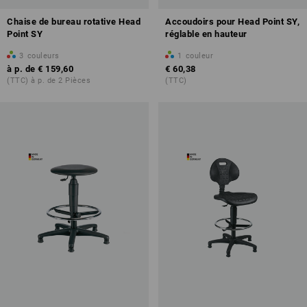
Chaise de bureau rotative Head
Accoudoirs pour Head Point SY,
Point SY
réglable en hauteur
3
couleurs
1
couleur
à p. de
€ 159,60
€ 60,38
(TTC) à p. de 2 Pièces
(TTC)