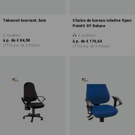
Tabouret tournant, bois
Chaise de bureau rotative Open
Point® SY Deluxe
2
modèles
3
couleurs
à p. de
€ 84,58
à p. de
€ 176,54
(TTC) à p. de 2 Pièces
(TTC) à p. de 2 Pièces