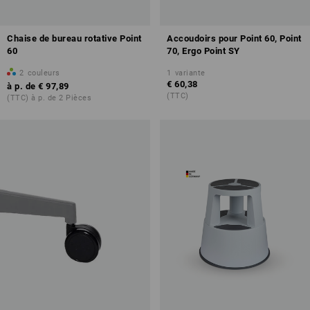
Chaise de bureau rotative Point
Accoudoirs pour Point 60, Point
60
70, Ergo Point SY
2
couleurs
1
variante
€ 60,38
à p. de
€ 97,89
(TTC)
(TTC) à p. de 2 Pièces