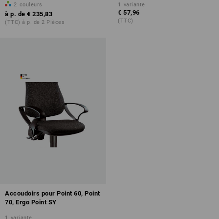
2
couleurs
1
variante
€ 57,96
à p. de
€ 235,83
(TTC)
(TTC) à p. de 2 Pièces
Accoudoirs pour Point 60, Point
70, Ergo Point SY
1
variante