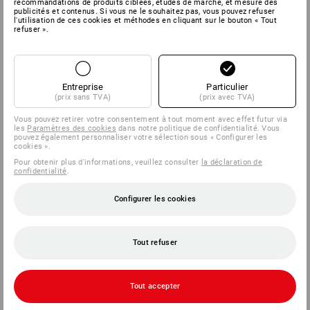
recommandations de produits ciblées, études de marché, et mesure des
publicités et contenus. Si vous ne le souhaitez pas, vous pouvez refuser
l'utilisation de ces cookies et méthodes en cliquant sur le bouton « Tout
refuser ».
SERVICE
ENTREPRISES
Entreprise
Particulier
(prix sans TVA)
(prix avec TVA)
INFORMATION
Vous pouvez retirer votre consentement à tout moment avec effet futur via
les
Paramètres des cookies
dans notre politique de confidentialité. Vous
MÉTHODES DE PAIEMENT
pouvez également personnaliser votre sélection sous « Configurer les
cookies ».
Pour obtenir plus d'informations, veuillez consulter
la déclaration de
confidentialité
.
Configurer les cookies
Tout refuser
Strauss België BV
PO Box 7443
Tout accepter
E.M.C. - Building 829C
1931 Zaventem - Brucargo