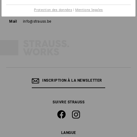
Tél
02 400 16 43
Protection des données
|
Mentions legales
Fax
02 400 16 44
Mail
info@strauss.be
INSCRIPTION À LA NEWSLETTER
SUIVRE STRAUSS
LANGUE