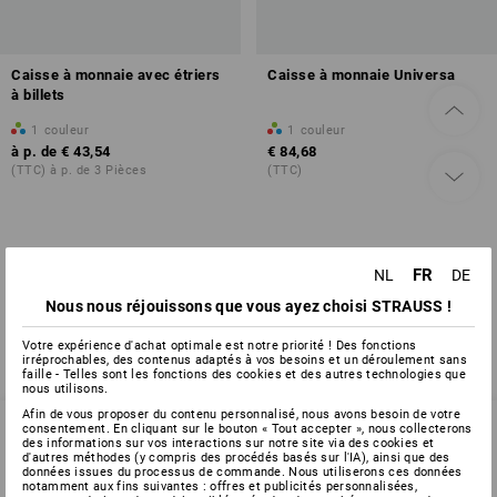
Caisse à monnaie avec étriers
Caisse à monnaie Universa
à billets
1
couleur
1
couleur
à p. de
€ 43,54
€ 84,68
(TTC) à p. de 3 Pièces
(TTC)
Vous avez déjà consulté 2 articles sur un total de 2 articles.
FR
NL
DE
Nous nous réjouissons que vous ayez choisi STRAUSS !
Votre expérience d'achat optimale est notre priorité ! Des fonctions
irréprochables, des contenus adaptés à vos besoins et un déroulement sans
faille - Telles sont les fonctions des cookies et des autres technologies que
nous utilisons.
Afin de vous proposer du contenu personnalisé, nous avons besoin de votre
consentement. En cliquant sur le bouton « Tout accepter », nous collecterons
des informations sur vos interactions sur notre site via des cookies et
d'autres méthodes (y compris des procédés basés sur l'IA), ainsi que des
SERVICE 02 400 16 43
données issues du processus de commande. Nous utiliserons ces données
notamment aux fins suivantes : offres et publicités personnalisées,