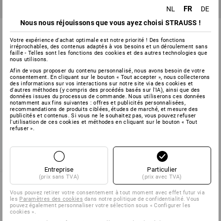
FR
NL
DE
Nous nous réjouissons que vous ayez choisi STRAUSS !
Rouleau correcteur
Boîtier de rechange pour
rechargeable Pritt
rouleau correcteur Pritt
Votre expérience d'achat optimale est notre priorité ! Des fonctions
irréprochables, des contenus adaptés à vos besoins et un déroulement sans
1
variante
1
variante
faille - Telles sont les fonctions des cookies et des autres technologies que
nous utilisons.
à p. de
€ 3,98
à p. de
€ 2,41
(TTC) à p. de 5 Pièces
(TTC) à p. de 5 Pièces
Afin de vous proposer du contenu personnalisé, nous avons besoin de votre
consentement. En cliquant sur le bouton « Tout accepter », nous collecterons
des informations sur vos interactions sur notre site via des cookies et
d'autres méthodes (y compris des procédés basés sur l'IA), ainsi que des
données issues du processus de commande. Nous utiliserons ces données
notamment aux fins suivantes : offres et publicités personnalisées,
Vous avez déjà consulté 4 articles sur un total de 4 articles.
recommandations de produits ciblées, études de marché, et mesure des
publicités et contenus. Si vous ne le souhaitez pas, vous pouvez refuser
l'utilisation de ces cookies et méthodes en cliquant sur le bouton « Tout
refuser ».
Entreprise
Particulier
(prix sans TVA)
(prix avec TVA)
Vous pouvez retirer votre consentement à tout moment avec effet futur via
les
Paramètres des cookies
dans notre politique de confidentialité. Vous
SERVICE 02 400 16 43
pouvez également personnaliser votre sélection sous « Configurer les
cookies ».