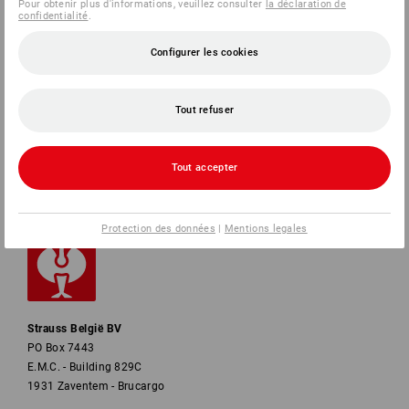
Pour obtenir plus d'informations, veuillez consulter
la déclaration de
confidentialité
.
SERVICE
Configurer les cookies
ENTREPRISES
Tout refuser
INFORMATION
MÉTHODES DE PAIEMENT
Tout accepter
Protection des données
|
Mentions legales
Strauss België BV
PO Box 7443
E.M.C. - Building 829C
1931 Zaventem - Brucargo