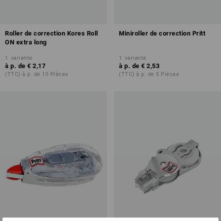
Roller de correction Kores Roll
Miniroller de correction Pritt
ON extra long
1
variante
1
variante
à p. de
€ 2,17
à p. de
€ 2,53
(TTC) à p. de 10 Pièces
(TTC) à p. de 5 Pièces