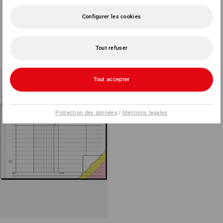
Blocs Sigel Saisie des heures
Blocs de formul. Sigel Rapport
Configurer les cookies
de travail
journalier/de régie
1
variante
1
variante
à p. de
€ 3,62
à p. de
€ 10,88
Tout refuser
(TTC) à p. de 5 Pièces
(TTC) à p. de 5 Pièces
Tout accepter
Protection des données
|
Mentions legales