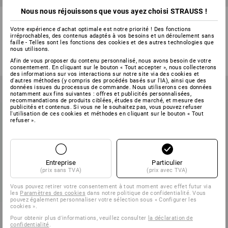
Nous nous réjouissons que vous ayez choisi STRAUSS !
Bloc de formulaires Sigel
Bloc de formulaires Sigel
Quittance
Facture
Votre expérience d'achat optimale est notre priorité ! Des fonctions
irréprochables, des contenus adaptés à vos besoins et un déroulement sans
1
variante
1
variante
faille - Telles sont les fonctions des cookies et des autres technologies que
nous utilisons.
à p. de
€ 3,25
à p. de
€ 5,31
(TTC) à p. de 5 Pièces
(TTC) à p. de 5 Pièces
Afin de vous proposer du contenu personnalisé, nous avons besoin de votre
consentement. En cliquant sur le bouton « Tout accepter », nous collecterons
des informations sur vos interactions sur notre site via des cookies et
d'autres méthodes (y compris des procédés basés sur l'IA), ainsi que des
données issues du processus de commande. Nous utiliserons ces données
notamment aux fins suivantes : offres et publicités personnalisées,
recommandations de produits ciblées, études de marché, et mesure des
publicités et contenus. Si vous ne le souhaitez pas, vous pouvez refuser
l'utilisation de ces cookies et méthodes en cliquant sur le bouton « Tout
refuser ».
Entreprise
Particulier
(prix sans TVA)
(prix avec TVA)
Vous pouvez retirer votre consentement à tout moment avec effet futur via
les
Paramètres des cookies
dans notre politique de confidentialité. Vous
pouvez également personnaliser votre sélection sous « Configurer les
cookies ».
Pour obtenir plus d'informations, veuillez consulter
la déclaration de
confidentialité
.