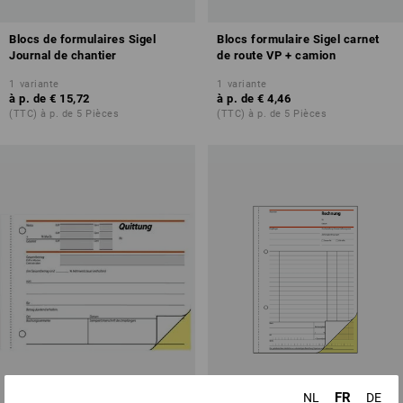
Blocs de formulaires Sigel
Blocs formulaire Sigel carnet
Journal de chantier
de route VP + camion
1
variante
1
variante
à p. de
€ 15,72
à p. de
€ 4,46
(TTC) à p. de 5 Pièces
(TTC) à p. de 5 Pièces
FR
NL
DE