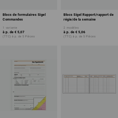
Blocs de formulaires Sigel
Blocs Sigel Rapport/rapport de
Commandes
régie/de la semaine
1
variante
2
modèles
à p. de
€ 5,07
à p. de
€ 5,06
(TTC) à p. de 5 Pièces
(TTC) à p. de 5 Pièces