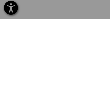
SERVICE 02 400 16 43
SERVI
Home
Livrais
INSCRIPTION À LA NEWSLETTER
Echang
Règlem
SUIVRE STRAUSS
Catalo
Service
Newsle
LANGUE