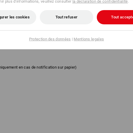
ir plus d'informations, veuillez consulter
la déclaration de confidentialité
.
gurer les cookies
Tout refuser
Tout accept
tracte(ons) du contrat que j'ai/nous avons (*) conclu(s) concernant
ation du service suivant (*)
Protection des données
|
Mentions legales
quement en cas de notification sur papier)