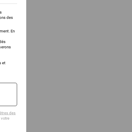
es
ions des
ement. En
édés
iserons
s et
tres des
 votre