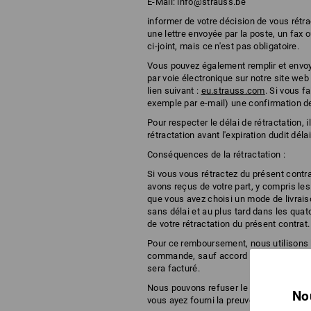
E-Mail:
info@strauss.be
informer de votre décision de vous rétra
une lettre envoyée par la poste, un fax 
ci-joint, mais ce n'est pas obligatoire.
Vous pouvez également remplir et envoye
par voie électronique sur notre site web 
lien suivant :
eu.strauss.com
. Si vous f
exemple par e-mail) une confirmation de 
Pour respecter le délai de rétractation, i
rétractation avant l'expiration dudit délai
Conséquences de la rétractation :
Si vous vous rétractez du présent con
avons reçus de votre part, y compris les 
que vous avez choisi un mode de livrais
sans délai et au plus tard dans les quat
de votre rétractation du présent contrat.
Pour ce remboursement, nous utilisons 
commande, sauf accord contraire expr
sera facturé.
Nous pouvons refuser le remboursement
No
vous ayez fourni la preuve que vous ave