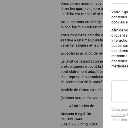
Vous devez nous renvoyer ou nous remett
dans les quatorze jours à compter de la 
Votre expé
Le délai est respecté si vous expédiez l
contenus 
Nous prenons en charge les frais de ret
cookies e
avons fournie pour un retour effectué en
Afin de v
Vous ne devrez prendre en charge une év
cliquant 
est due à une manipulation des marchandi
interacti
caractéristiques et leur fonctionnement
basés sur
ces donné
Exceptions au droit de rétractation :
recommand
contenus.
Le droit de rétractation ne s'applique p
méthodes 
préfabriquées et dont la fabrication re
sont clairement adaptées aux besoins 
d'entreprise, impressions, etc.), ainsi q
de protection de la santé ou d'hygiène, n
Modèle de formulaire de rétractation :
(Si vous souhaitez vous rétracter du cont
À l'attention de
Vous pouv
Strauss België BV
cookies
d
PO Box 7443
sélection
E.M.C. - Building 829 C