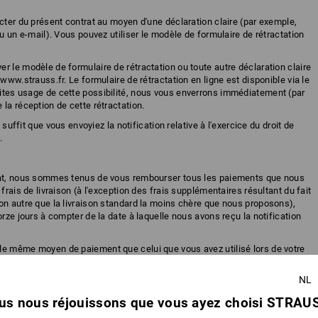
cter du présent contrat au moyen d'une déclaration claire (par exemple,
ou un e-mail). Vous pouvez utiliser le modèle de formulaire de rétractation
r le modèle de formulaire de rétractation ou toute autre déclaration claire
www.strauss.fr. Le formulaire de rétractation en ligne est disponible via le
aites usage de cette possibilité, nous vous enverrons immédiatement (par
la réception de cette rétractation.
l suffit que vous envoyiez la notification relative à l'exercice du droit de
.
trat, nous sommes tenus de vous rembourser tous les paiements que nous
frais de livraison (à l'exception des frais supplémentaires résultant du fait
on autre que la livraison standard la moins chère que nous proposons),
orze jours à compter de la date à laquelle nous avons reçu la notification
le même moyen de paiement que celui que vous avez utilisé lors de votre
essément convenu avec vous ; en aucun cas ce remboursement ne vous
NL
 jusqu'à ce que nous ayons reçu les marchandises ou jusqu'à ce que
us nous réjouissons que vous ayez choisi STRAUS
z renvoyé les marchandises, selon la première de ces éventualités.