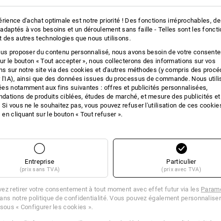
re les marchandises sans délai et, en tout état de cause, au plus tard
date à laquelle vous nous avez notifié la rétractation du présent contrat.
rience d'achat optimale est notre priorité ! Des fonctions irréprochables, d
es marchandises avant l'expiration du délai de quatorze jours.
adaptés à vos besoins et un déroulement sans faille - Telles sont les fonct
our des marchandises si vous utilisez l'étiquette de retour que nous vous
t des autres technologies que nous utilisons.
 France. Dans le cas contraire, les frais de retour sont à votre charge.
ous proposer du contenu personnalisé, nous avons besoin de votre consent
entuelle perte de valeur des marchandises que si cette perte de valeur
sur le bouton « Tout accepter », nous collecterons des informations sur vos
ses qui n'était pas nécessaire pour vérifier leur nature, leurs
ons sur notre site via des cookies et d'autres méthodes (y compris des proc
.
 l'IA), ainsi que des données issues du processus de commande. Nous util
es notamment aux fins suivantes : offres et publicités personnalisées,
ations de produits ciblées, études de marché, et mesure des publicités et
 Si vous ne le souhaitez pas, vous pouvez refuser l'utilisation de ces cookie
as aux contrats portant sur la livraison de marchandises qui ne sont pas
en cliquant sur le bouton « Tout refuser ».
pose sur un choix ou une spécification individuelle du consommateur, ou qui
personnels du consommateur (par exemple, emblèmes, broderies, logos
u'aux contrats portant sur la livraison de biens scellés qui, pour des raisons
e peuvent être retournés si leur scellé a été brisé après la livraison.
Entreprise
Particulier
rat, veuillez remplir ce formulaire et nous le renvoyer.)
(prix sans TVA)
(prix avec TVA)
ez retirer votre consentement à tout moment avec effet futur via les
Paramè
ans notre politique de confidentialité. Vous pouvez également personnaliser
 sous « Configurer les cookies ».