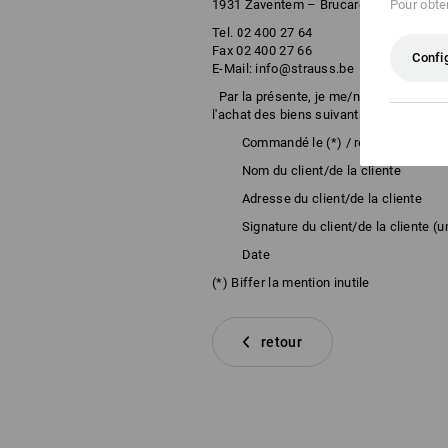
Pour obten
1931 Zaventem – Brucargo
Tel. 02 400 27 64
Fax 02 400 27 66
Confi
E-Mail:
info@strauss.be
Par la présente, je me/nous nous (*) ré
l'achat des biens suivants (*) / la prest
Commandé le (*) / reçu le (*)
Nom du client/de la cliente
Adresse du client/de la cliente
Signature du client/de la cliente (uni
Date
(*) Biffer la mention inutile
retour