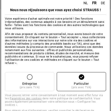
FR
NL
DE
Nous nous réjouissons que vous ayez choisi STRAUSS !
Herlitz Bloc de papier à lettres
Herlitz Bloc-notes
Votre expérience d'achat optimale est notre priorité ! Des fonctions
irréprochables, des contenus adaptés à vos besoins et un déroulement sans
1
variante
1
variante
faille - Telles sont les fonctions des cookies et des autres technologies que
à p. de
€ 11,98
à p. de
€ 10,27
nous utilisons.
(TTC) à p. de 3 Lot
(TTC) à p. de 3 Lot
Afin de vous proposer du contenu personnalisé, nous avons besoin de votre
consentement. En cliquant sur le bouton « Tout accepter », nous collecterons
des informations sur vos interactions sur notre site via des cookies et
d'autres méthodes (y compris des procédés basés sur l'IA), ainsi que des
données issues du processus de commande. Nous utiliserons ces données
notamment aux fins suivantes : offres et publicités personnalisées,
Vous avez déjà consulté 4 articles sur un total de 4 articles.
recommandations de produits ciblées, études de marché, et mesure des
publicités et contenus. Si vous ne le souhaitez pas, vous pouvez refuser
l'utilisation de ces cookies et méthodes en cliquant sur le bouton « Tout
refuser ».
Entreprise
Particulier
(prix sans TVA)
(prix avec TVA)
Vous pouvez retirer votre consentement à tout moment avec effet futur via
les
Paramètres des cookies
dans notre politique de confidentialité. Vous
SERVICE 02 400 16 43
pouvez également personnaliser votre sélection sous « Configurer les
cookies ».
Pour obtenir plus d'informations, veuillez consulter
la déclaration de