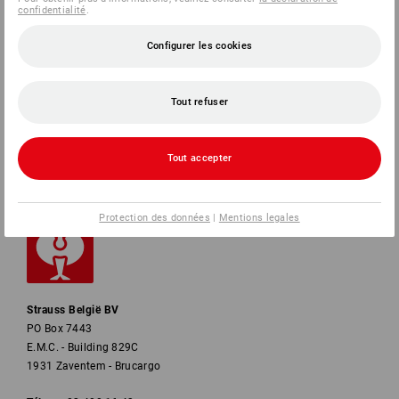
confidentialité
.
SERVICE
Configurer les cookies
ENTREPRISES
Tout refuser
INFORMATION
MÉTHODES DE PAIEMENT
Tout accepter
Protection des données
|
Mentions legales
Strauss België BV
PO Box 7443
E.M.C. - Building 829C
1931 Zaventem - Brucargo