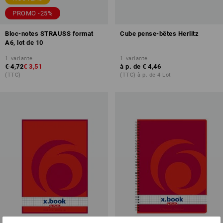
PROMO -25%
Bloc-notes STRAUSS format
Cube pense-bêtes Herlitz
A6, lot de 10
1
variante
1
variante
€ 4,72
€ 3,51
à p. de
€ 4,46
(TTC)
(TTC) à p. de 4 Lot