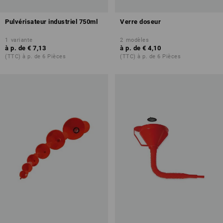
Pulvérisateur industriel 750ml
Verre doseur
1
variante
2
modèles
à p. de
€ 7,13
à p. de
€ 4,10
(TTC) à p. de 6 Pièces
(TTC) à p. de 6 Pièces