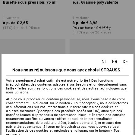
Burette sous pression, 75 ml
e.s. Graisse polyvalente
1
variante
1
variante
à p. de
€ 2,65
à p. de
€ 3,98
(TTC) à p. de 6 Pièces
Prix de base
:
€ 9,95
/
kg
(TTC) à p. de 20 Pièces
FR
NL
DE
Nous nous réjouissons que vous ayez choisi STRAUSS !
Votre expérience d'achat optimale est notre priorité ! Des fonctions
irréprochables, des contenus adaptés à vos besoins et un déroulement sans
faille - Telles sont les fonctions des cookies et des autres technologies que
nous utilisons.
Afin de vous proposer du contenu personnalisé, nous avons besoin de votre
consentement. En cliquant sur le bouton « Tout accepter », nous collecterons
des informations sur vos interactions sur notre site via des cookies et
d'autres méthodes (y compris des procédés basés sur l'IA), ainsi que des
données issues du processus de commande. Nous utiliserons ces données
notamment aux fins suivantes : offres et publicités personnalisées,
recommandations de produits ciblées, études de marché, et mesure des
publicités et contenus. Si vous ne le souhaitez pas, vous pouvez refuser
l'utilisation de ces cookies et méthodes en cliquant sur le bouton « Tout
refuser ».
e.s. Graisse polyvalente,
Graisseur à deux mains