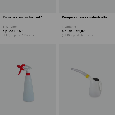
Pulvérisateur industriel 1l
Pompe à graisse industrielle
1
variante
1
variante
à p. de
€ 15,13
à p. de
€ 22,87
(TTC) à p. de 6 Pièces
(TTC) à p. de 6 Pièces