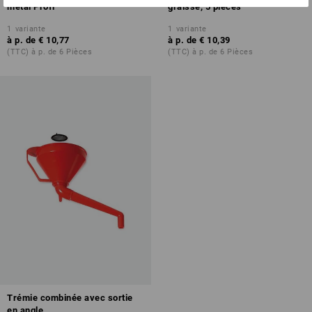
métal Profi
graisse, 5 pièces
1
variante
1
variante
à p. de
€ 10,77
à p. de
€ 10,39
(TTC) à p. de 6 Pièces
(TTC) à p. de 6 Pièces
Trémie combinée avec sortie
en angle