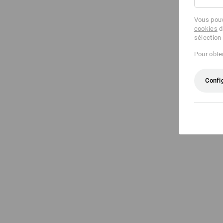
Vous pouv
cookies
d
sélection
Pour obten
Confi