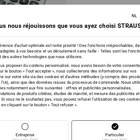
NL
us nous réjouissons que vous ayez choisi STRAUS
rience d'achat optimale est notre priorité ! Des fonctions irréprochables, d
adaptés à vos besoins et un déroulement sans faille - Telles sont les fonct
t des autres technologies que nous utilisons.
e Genie 540
ous proposer du contenu personnalisé, nous avons besoin de votre consent
sur le bouton « Tout accepter », nous collecterons des informations sur vos
ons sur notre site via des cookies et d'autres méthodes (y compris des proc
4
 l'IA), ainsi que des données issues du processus de commande. Nous util
 3 Pièces
1
variante
es notamment aux fins suivantes : offres et publicités personnalisées,
ations de produits ciblées, études de marché, et mesure des publicités et
 Si vous ne le souhaitez pas, vous pouvez refuser l'utilisation de ces cookie
en cliquant sur le bouton « Tout refuser ».
Vous avez déjà consulté 2 articles sur un total de 2 articles.
Entreprise
Particulier
(prix sans TVA)
(prix avec TVA)