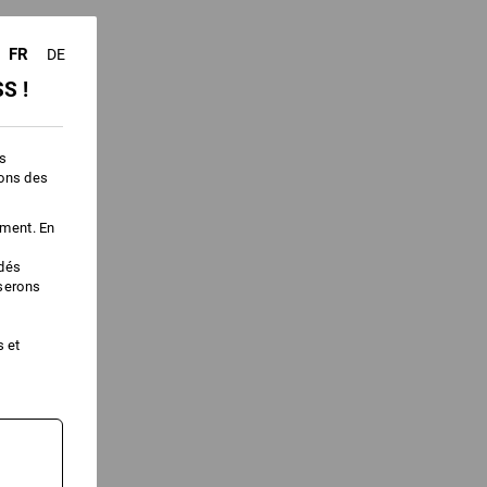
FR
DE
S !
es
ions des
ement. En
édés
iserons
s et