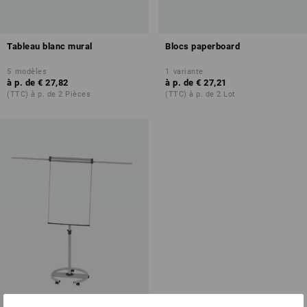
Tableau blanc mural
Blocs paperboard
5
modèles
1
variante
à p. de
€ 27,82
à p. de
€ 27,21
(TTC) à p. de 2 Pièces
(TTC) à p. de 2 Lot