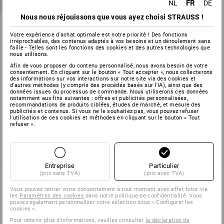
FR
NL
DE
Nous nous réjouissons que vous ayez choisi STRAUSS !
Flipchart mobile
Votre expérience d'achat optimale est notre priorité ! Des fonctions
irréprochables, des contenus adaptés à vos besoins et un déroulement sans
1
couleur
faille - Telles sont les fonctions des cookies et des autres technologies que
à p. de
€ 134,29
nous utilisons.
(TTC) à p. de 2 Pièces
Afin de vous proposer du contenu personnalisé, nous avons besoin de votre
consentement. En cliquant sur le bouton « Tout accepter », nous collecterons
des informations sur vos interactions sur notre site via des cookies et
d'autres méthodes (y compris des procédés basés sur l'IA), ainsi que des
données issues du processus de commande. Nous utiliserons ces données
Vous avez déjà consulté 3 articles sur un total de 3 articles.
notamment aux fins suivantes : offres et publicités personnalisées,
recommandations de produits ciblées, études de marché, et mesure des
publicités et contenus. Si vous ne le souhaitez pas, vous pouvez refuser
l'utilisation de ces cookies et méthodes en cliquant sur le bouton « Tout
refuser ».
Entreprise
Particulier
(prix sans TVA)
(prix avec TVA)
Vous pouvez retirer votre consentement à tout moment avec effet futur via
SERVICE 02 400 16 43
les
Paramètres des cookies
dans notre politique de confidentialité. Vous
pouvez également personnaliser votre sélection sous « Configurer les
cookies ».
Pour obtenir plus d'informations, veuillez consulter
la déclaration de