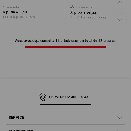
1
variante
2
couleurs
à p. de
€ 5,43
à p. de
€ 20,44
(TTC) à p. de 3 Lots
(TTC) à p. de 3 Pièces
Vous avez déjà consulté 12 articles sur un total de 12 articles.
SERVICE 02 400 16 43
SERVICE