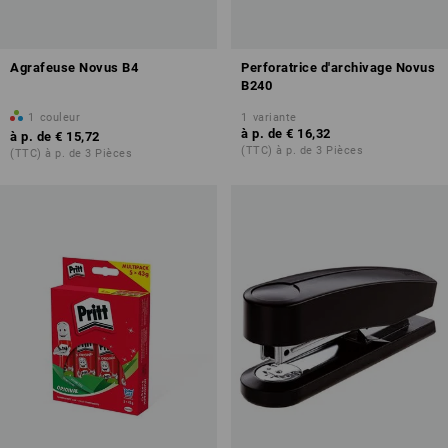
Agrafeuse Novus B4
Perforatrice d'archivage Novus
B240
1
couleur
1
variante
à p. de
€ 16,32
à p. de
€ 15,72
(TTC) à p. de 3 Pièces
(TTC) à p. de 3 Pièces