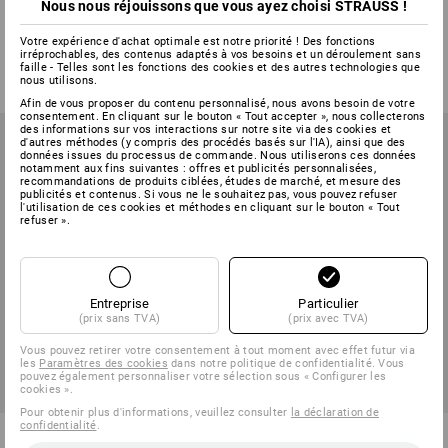
Nous nous réjouissons que vous ayez choisi STRAUSS !
Agrafes Novus
Anneaux en caoutchouc Alco
Votre expérience d'achat optimale est notre priorité ! Des fonctions
3
modèles
1
variante
irréprochables, des contenus adaptés à vos besoins et un déroulement sans
à p. de
€ 0,29
à p. de
€ 8,82
faille - Telles sont les fonctions des cookies et des autres technologies que
(TTC) à p. de 3 Lot
(TTC) à p. de 3 Lot
nous utilisons.
Afin de vous proposer du contenu personnalisé, nous avons besoin de votre
consentement. En cliquant sur le bouton « Tout accepter », nous collecterons
des informations sur vos interactions sur notre site via des cookies et
d'autres méthodes (y compris des procédés basés sur l'IA), ainsi que des
données issues du processus de commande. Nous utiliserons ces données
notamment aux fins suivantes : offres et publicités personnalisées,
recommandations de produits ciblées, études de marché, et mesure des
publicités et contenus. Si vous ne le souhaitez pas, vous pouvez refuser
l'utilisation de ces cookies et méthodes en cliquant sur le bouton « Tout
refuser ».
Entreprise
Particulier
(prix sans TVA)
(prix avec TVA)
Vous pouvez retirer votre consentement à tout moment avec effet futur via
les
Paramètres des cookies
dans notre politique de confidentialité. Vous
pouvez également personnaliser votre sélection sous « Configurer les
cookies ».
Pour obtenir plus d'informations, veuillez consulter
la déclaration de
confidentialité
.
Film adhésif tesa, mat-invisible
Dérouleur manuel Tesa easy