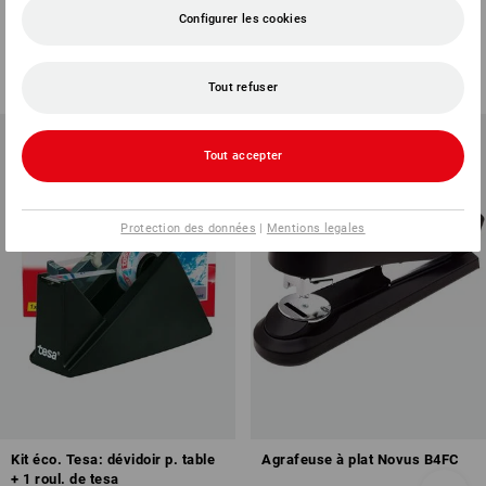
cut
Configurer les cookies
2
modèles
2
modèles
à p. de
€ 1,44
à p. de
€ 2,04
Prix de base
:
€ 0,14
/
Mètre
(TTC) à p. de 3 Pièces
Tout refuser
(TTC) à p. de 10 Pièces
Tout accepter
Protection des données
|
Mentions legales
Kit éco. Tesa: dévidoir p. table
Agrafeuse à plat Novus B4FC
+ 1 roul. de tesa