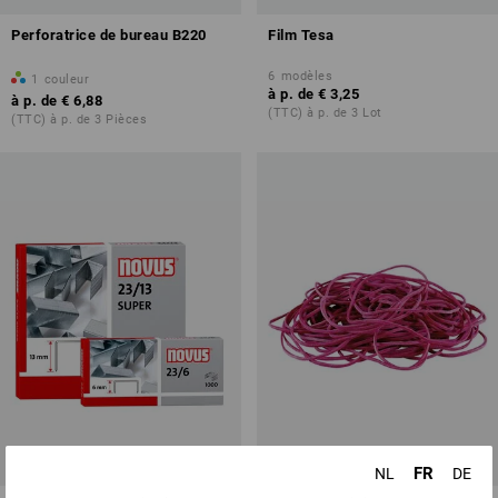
Perforatrice de bureau B220
Film Tesa
6
modèles
1
couleur
à p. de
€ 3,25
à p. de
€ 6,88
(TTC) à p. de 3 Lot
(TTC) à p. de 3 Pièces
FR
NL
DE