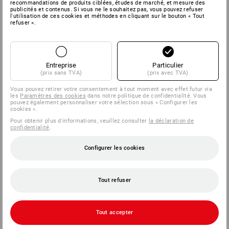
recommandations de produits ciblées, études de marché, et mesure des
publicités et contenus. Si vous ne le souhaitez pas, vous pouvez refuser
l'utilisation de ces cookies et méthodes en cliquant sur le bouton « Tout
refuser ».
SERVICE
ENTREPRISES
Entreprise
Particulier
(prix sans TVA)
(prix avec TVA)
INFORMATION
Vous pouvez retirer votre consentement à tout moment avec effet futur via
les
Paramètres des cookies
dans notre politique de confidentialité. Vous
MÉTHODES DE PAIEMENT
pouvez également personnaliser votre sélection sous « Configurer les
cookies ».
Pour obtenir plus d'informations, veuillez consulter
la déclaration de
confidentialité
.
Configurer les cookies
Tout refuser
Strauss België BV
PO Box 7443
Tout accepter
E.M.C. - Building 829C
1931 Zaventem - Brucargo