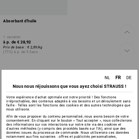
Absorbant d'huile
1
variante
à p. de
€ 28,92
Prix de base
:
€ 2,89
/
kg
(TTC) à p. de 5 Sacs
Vous avez déjà consulté 1 articles sur un total de 1 article.
FR
NL
DE
Nous nous réjouissons que vous ayez choisi STRAUSS !
Votre expérience d'achat optimale est notre priorité ! Des fonctions
irréprochables, des contenus adaptés à vos besoins et un déroulement sans
faille - Telles sont les fonctions des cookies et des autres technologies que
nous utilisons.
Afin de vous proposer du contenu personnalisé, nous avons besoin de votre
consentement. En cliquant sur le bouton « Tout accepter », nous collecterons
des informations sur vos interactions sur notre site via des cookies et
d'autres méthodes (y compris des procédés basés sur l'IA), ainsi que des
données issues du processus de commande. Nous utiliserons ces données
SERVICE 02 400 16 43
notamment aux fins suivantes : offres et publicités personnalisées,