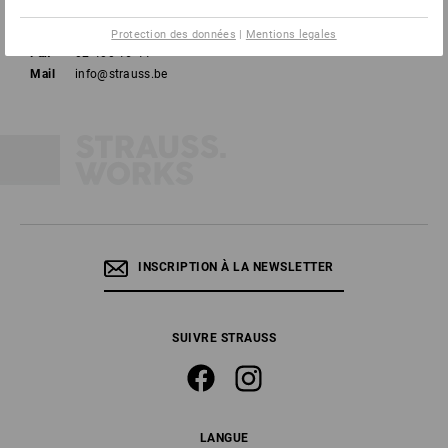
Tél
02 400 16 43
Protection des données
|
Mentions legales
Fax
02 400 16 44
Mail
info@strauss.be
INSCRIPTION À LA NEWSLETTER
SUIVRE STRAUSS
LANGUE