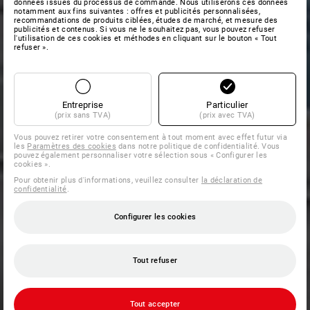
données issues du processus de commande. Nous utiliserons ces données
notamment aux fins suivantes : offres et publicités personnalisées,
recommandations de produits ciblées, études de marché, et mesure des
publicités et contenus. Si vous ne le souhaitez pas, vous pouvez refuser
l'utilisation de ces cookies et méthodes en cliquant sur le bouton « Tout
refuser ».
Entreprise
Particulier
(prix sans TVA)
(prix avec TVA)
Vous pouvez retirer votre consentement à tout moment avec effet futur via
les
Paramètres des cookies
dans notre politique de confidentialité. Vous
pouvez également personnaliser votre sélection sous « Configurer les
cookies ».
Pour obtenir plus d'informations, veuillez consulter
la déclaration de
confidentialité
.
Configurer les cookies
Tout refuser
Tout accepter