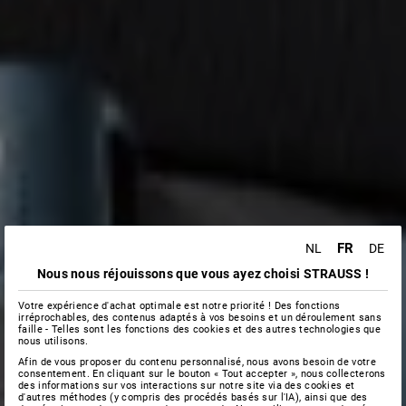
FR
NL
DE
Nous nous réjouissons que vous ayez choisi STRAUSS !
Votre expérience d'achat optimale est notre priorité ! Des fonctions
irréprochables, des contenus adaptés à vos besoins et un déroulement sans
faille - Telles sont les fonctions des cookies et des autres technologies que
nous utilisons.
Afin de vous proposer du contenu personnalisé, nous avons besoin de votre
consentement. En cliquant sur le bouton « Tout accepter », nous collecterons
des informations sur vos interactions sur notre site via des cookies et
d'autres méthodes (y compris des procédés basés sur l'IA), ainsi que des