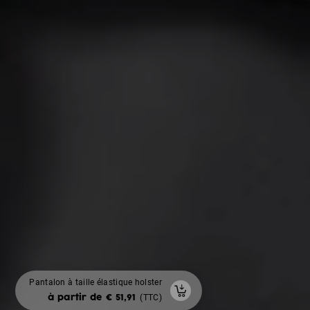
Gilet d'hiver padded
Pantalon à taille élastique holster
avec surface pour
à partir de € 51,91
(TTC)
impressions au dos