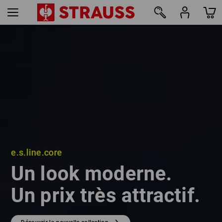
e.s.line.core
e.s.line.core
Un look moderne.
Un look moderne.
Un prix très attractif.
Un prix très attractif.