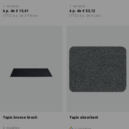
1
variante
1
variante
à p. de
€ 15,61
à p. de
€ 53,12
(TTC) à p. de 3 Pièces
(TTC) à p. de 6 Lots
Tapis brosse brush
Tapis absorbant
4
modèles
2
couleurs