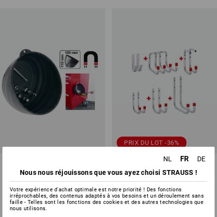
PRIX DU LOT -36%
FR
NL
DE
Verre de contact magnétique
Jeu de crochets muraux 12
pièces
Nous nous réjouissons que vous ayez choisi STRAUSS !
1
couleur
1
variante
Votre expérience d'achat optimale est notre priorité ! Des fonctions
€ 43,80
€ 27,71
à p. de
€ 7,87
irréprochables, des contenus adaptés à vos besoins et un déroulement sans
faille - Telles sont les fonctions des cookies et des autres technologies que
(TTC)
(TTC) à p. de 6 Pièces
nous utilisons.