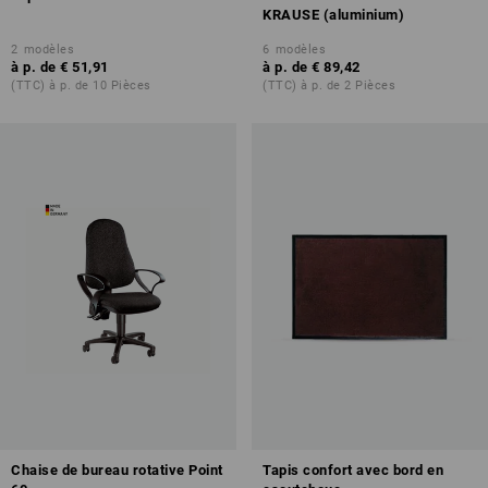
KRAUSE (aluminium)
2
modèles
6
modèles
à p. de
€ 51,91
à p. de
€ 89,42
(TTC) à p. de 10 Pièces
(TTC) à p. de 2 Pièces
Chaise de bureau rotative Point
Tapis confort avec bord en