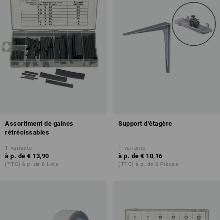
Assortiment de gaines
Support d'étagère
rétrécissables
1
variante
1
variante
à p. de
€ 13,90
à p. de
€ 10,16
(TTC) à p. de 6 Lots
(TTC) à p. de 6 Pièces