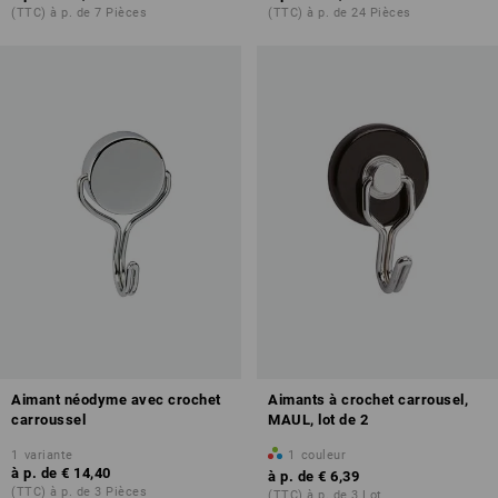
(TTC) à p. de 7 Pièces
(TTC) à p. de 24 Pièces
Aimant néodyme avec crochet
Aimants à crochet carrousel,
carroussel
MAUL, lot de 2
1
variante
1
couleur
à p. de
€ 14,40
à p. de
€ 6,39
(TTC) à p. de 3 Pièces
(TTC) à p. de 3 Lot