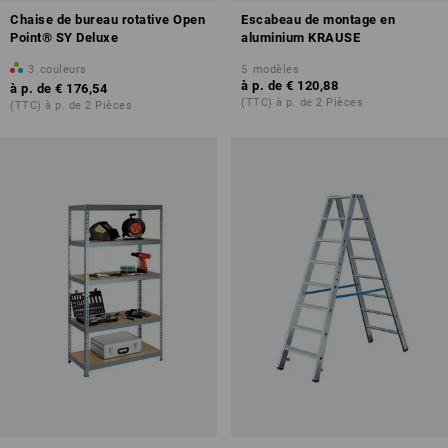
Chaise de bureau rotative Open
Escabeau de montage en
Point® SY Deluxe
aluminium KRAUSE
3
couleurs
5
modèles
à p. de
€ 120,88
à p. de
€ 176,54
(TTC) à p. de 2 Pièces
(TTC) à p. de 2 Pièces