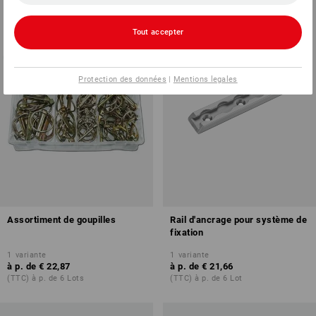
Tout accepter
Protection des données
|
Mentions legales
Assortiment de goupilles
Rail d'ancrage pour système de
fixation
1
variante
1
variante
à p. de
€ 22,87
à p. de
€ 21,66
(TTC) à p. de 6 Lots
(TTC) à p. de 6 Lot