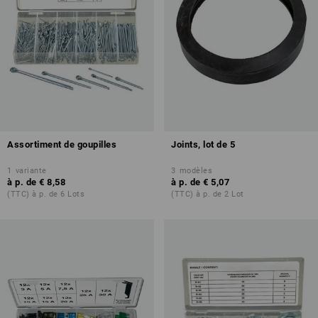
Assortiment de goupilles
Joints, lot de 5
1
variante
3
modèles
à p. de
€ 8,58
à p. de
€ 5,07
(TTC) à p. de 6 Lots
(TTC) à p. de 2 Lot