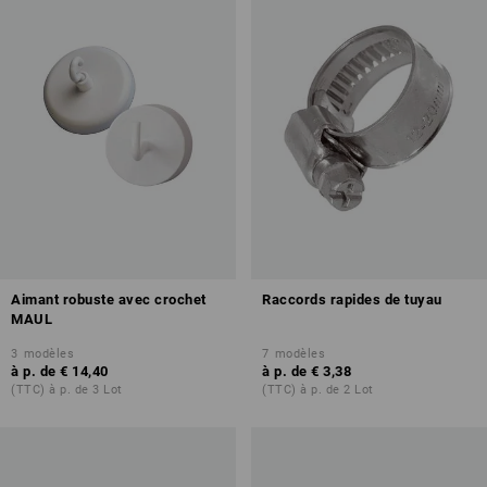
Aimant robuste avec crochet
Raccords rapides de tuyau
MAUL
3
modèles
7
modèles
à p. de
€ 14,40
à p. de
€ 3,38
(TTC) à p. de 3 Lot
(TTC) à p. de 2 Lot