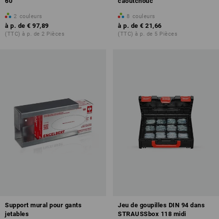
60
caoutchouc
2
couleurs
8
couleurs
à p. de
€ 97,89
à p. de
€ 21,66
(TTC) à p. de 2 Pièces
(TTC) à p. de 5 Pièces
Support mural pour gants
Jeu de goupilles DIN 94 dans
jetables
STRAUSSbox 118 midi