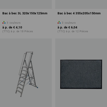
Bac à bec 3L 320x150x125mm
Bac à bec 4 355x205x150mm
3
couleurs
3
couleurs
à p. de
€ 4,10
à p. de
€ 6,04
(TTC) à p. de 18 Pièces
(TTC) à p. de 12 Pièces