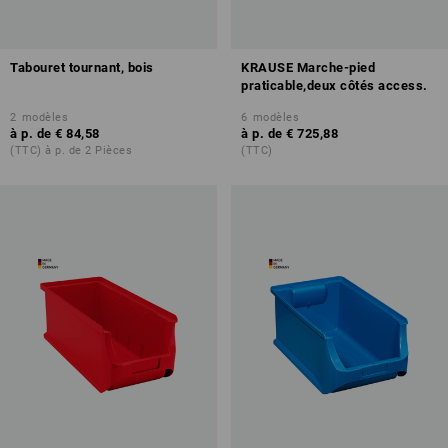
Tabouret tournant, bois
KRAUSE Marche-pied
praticable,deux côtés access.
2
modèles
6
modèles
à p. de
€ 84,58
à p. de
€ 725,88
(TTC) à p. de 2 Pièces
(TTC)