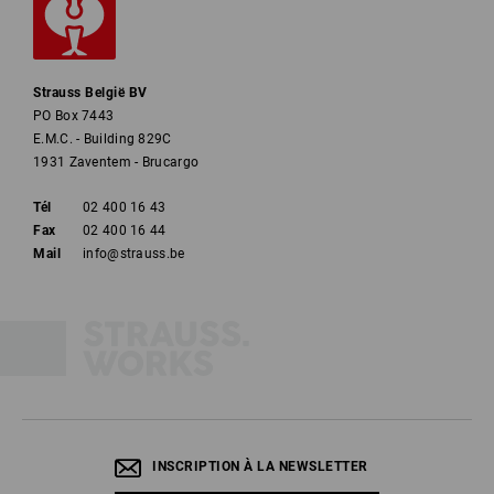
Strauss België BV
PO Box 7443
E.M.C. - Building 829C
1931 Zaventem - Brucargo
Tél
02 400 16 43
Fax
02 400 16 44
Mail
info@strauss.be
INSCRIPTION À LA NEWSLETTER