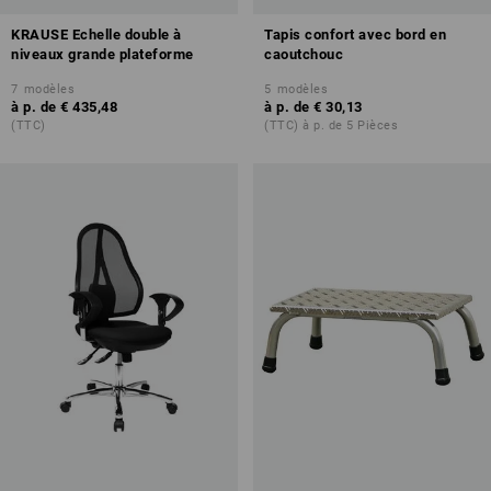
KRAUSE Echelle double à
Tapis confort avec bord en
niveaux grande plateforme
caoutchouc
7
modèles
5
modèles
à p. de
€ 435,48
à p. de
€ 30,13
(TTC)
(TTC) à p. de 5 Pièces