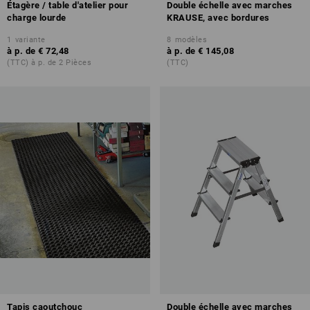
Étagère / table d'atelier pour
Double échelle avec marches
charge lourde
KRAUSE, avec bordures
1
variante
8
modèles
à p. de
€ 72,48
à p. de
€ 145,08
(TTC) à p. de 2 Pièces
(TTC)
Tapis caoutchouc
Double échelle avec marches