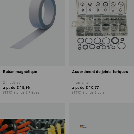
Ruban magnétique
Assortiment de joints toriques
2
modèles
1
variante
à p. de
€ 15,96
à p. de
€ 10,77
(TTC) à p. de 3 Pièces
(TTC) à p. de 6 Lots