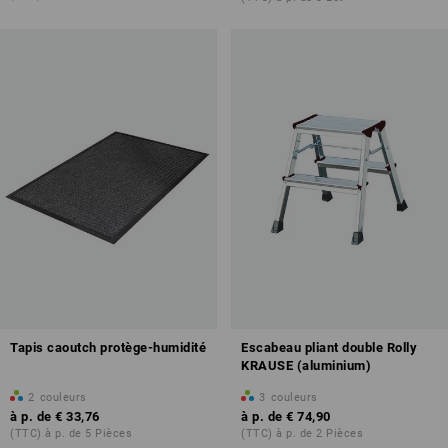
Tapis caoutch protège-humidité
Escabeau pliant double Rolly
KRAUSE (aluminium)
2
couleurs
3
couleurs
à p. de
€ 33,76
à p. de
€ 74,90
(TTC) à p. de 5 Pièces
(TTC) à p. de 2 Pièces