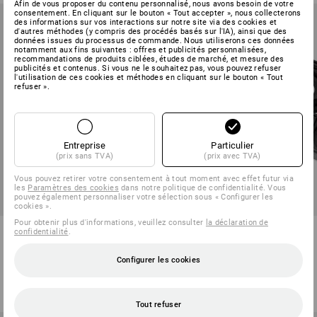
Afin de vous proposer du contenu personnalisé, nous avons besoin de votre
consentement. En cliquant sur le bouton « Tout accepter », nous collecterons
des informations sur vos interactions sur notre site via des cookies et
d'autres méthodes (y compris des procédés basés sur l'IA), ainsi que des
données issues du processus de commande. Nous utiliserons ces données
notamment aux fins suivantes : offres et publicités personnalisées,
recommandations de produits ciblées, études de marché, et mesure des
publicités et contenus. Si vous ne le souhaitez pas, vous pouvez refuser
l'utilisation de ces cookies et méthodes en cliquant sur le bouton « Tout
refuser ».
Entreprise
Particulier
(prix sans TVA)
(prix avec TVA)
Vous pouvez retirer votre consentement à tout moment avec effet futur via
les
Paramètres des cookies
dans notre politique de confidentialité. Vous
pouvez également personnaliser votre sélection sous « Configurer les
cookies ».
Pour obtenir plus d'informations, veuillez consulter
la déclaration de
Burg-Wächter Serrure de sécu.
Eléments de connex. p. tapis
confidentialité
.
à combin. Combi Lock
caoutchouc, lot de 10
Configurer les cookies
2
modèles
1
variante
à p. de
€ 10,27
à p. de
€ 19,24
(TTC) à p. de 10 Pièces
(TTC) à p. de 10 Lot
Tout refuser