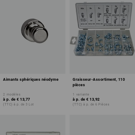
Aimants sphériques néodyme
Graisseur-Assortiment, 110
pièces
2
modèles
1
variante
à p. de
€ 13,77
à p. de
€ 13,92
(TTC) à p. de 3 Lot
(TTC) à p. de 6 Pièces