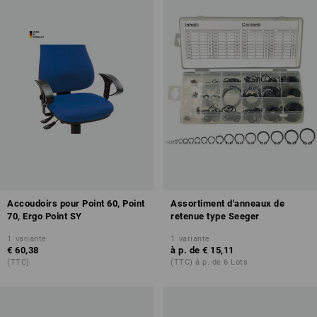
Accoudoirs pour Point 60, Point
Assortiment d'anneaux de
70, Ergo Point SY
retenue type Seeger
1
variante
1
variante
€ 60,38
à p. de
€ 15,11
(TTC)
(TTC) à p. de 6 Lots