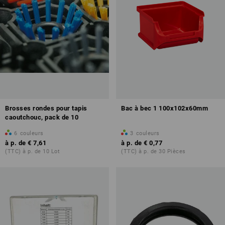
Brosses rondes pour tapis
Bac à bec 1 100x102x60mm
caoutchouc, pack de 10
6
couleurs
3
couleurs
à p. de
€ 7,61
à p. de
€ 0,77
(TTC) à p. de 10 Lot
(TTC) à p. de 30 Pièces