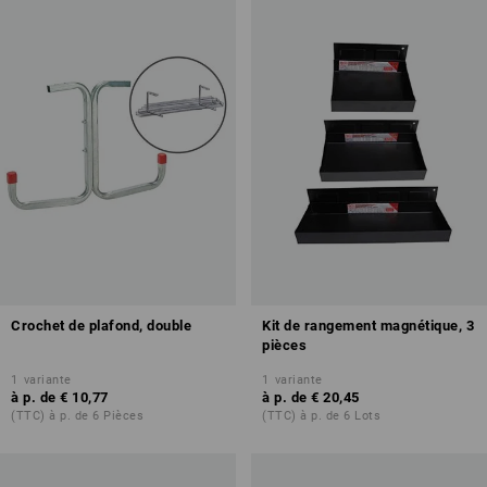
Crochet de plafond, double
Kit de rangement magnétique, 3
pièces
1
variante
1
variante
à p. de
€ 10,77
à p. de
€ 20,45
(TTC) à p. de 6 Pièces
(TTC) à p. de 6 Lots