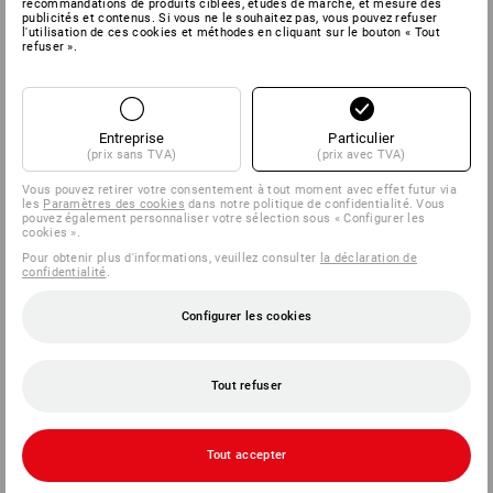
recommandations de produits ciblées, études de marché, et mesure des
publicités et contenus. Si vous ne le souhaitez pas, vous pouvez refuser
l'utilisation de ces cookies et méthodes en cliquant sur le bouton « Tout
refuser ».
SERVICE
ENTREPRISES
Entreprise
Particulier
(prix sans TVA)
(prix avec TVA)
INFORMATION
Vous pouvez retirer votre consentement à tout moment avec effet futur via
les
Paramètres des cookies
dans notre politique de confidentialité. Vous
MÉTHODES DE PAIEMENT
pouvez également personnaliser votre sélection sous « Configurer les
cookies ».
Pour obtenir plus d'informations, veuillez consulter
la déclaration de
confidentialité
.
Configurer les cookies
Tout refuser
Strauss België BV
PO Box 7443
Tout accepter
E.M.C. - Building 829C
1931 Zaventem - Brucargo