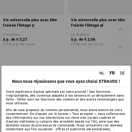
Vis universelle plus avec tête
Vis universelle plus avec tête
fraisée filetage p
fraisée filetage pl
4
modèles
16
modèles
à p. de
€ 3,27
à p. de
€ 2,06
(TTC) à p. de 10 Lot
(TTC) à p. de 10 Lot
Vous avez déjà consulté 2 articles sur un total de 2 articles.
FR
NL
DE
Nous nous réjouissons que vous ayez choisi STRAUSS !
Votre expérience d'achat optimale est notre priorité ! Des fonctions
irréprochables, des contenus adaptés à vos besoins et un déroulement sans
faille - Telles sont les fonctions des cookies et des autres technologies que
nous utilisons.
Afin de vous proposer du contenu personnalisé, nous avons besoin de votre
consentement. En cliquant sur le bouton « Tout accepter », nous collecterons
des informations sur vos interactions sur notre site via des cookies et
d'autres méthodes (y compris des procédés basés sur l'IA), ainsi que des
SERVICE 02 400 16 43
données issues du processus de commande. Nous utiliserons ces données
notamment aux fins suivantes : offres et publicités personnalisées,