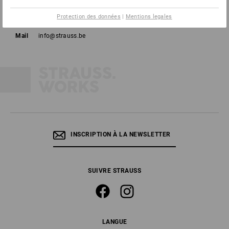
Tél
02 400 16 43
Protection des données
|
Mentions legales
Fax
02 400 16 44
Mail
info@strauss.be
INSCRIPTION À LA NEWSLETTER
SUIVRE STRAUSS
LANGUE