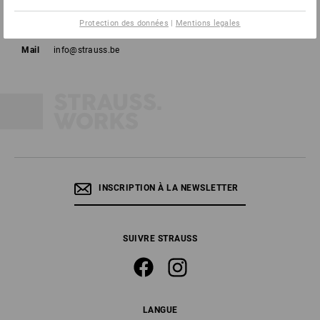
Tél
02 400 16 43
Protection des données
|
Mentions legales
Fax
02 400 16 44
Mail
info@strauss.be
INSCRIPTION À LA NEWSLETTER
SUIVRE STRAUSS
LANGUE