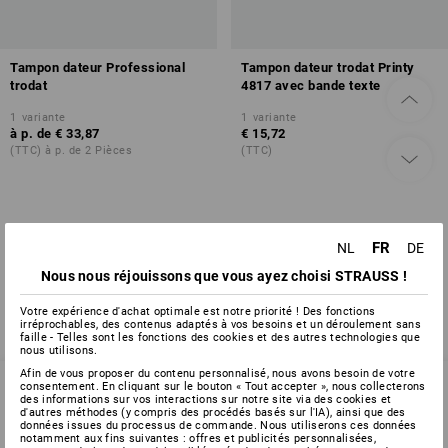
Tampon dateur Professional
Tampon dateur trodat Printy
trodat
4817 avec bande texte
1
variante
1
variante
à p. de
€ 33,87
€ 15,72
(TTC) à p. de 2 Pièces
(TTC)
Vous avez déjà consulté 2 articles sur un total de 2 articles.
FR
NL
DE
Nous nous réjouissons que vous ayez choisi STRAUSS !
Votre expérience d'achat optimale est notre priorité ! Des fonctions
irréprochables, des contenus adaptés à vos besoins et un déroulement sans
faille - Telles sont les fonctions des cookies et des autres technologies que
nous utilisons.
Afin de vous proposer du contenu personnalisé, nous avons besoin de votre
consentement. En cliquant sur le bouton « Tout accepter », nous collecterons
des informations sur vos interactions sur notre site via des cookies et
d'autres méthodes (y compris des procédés basés sur l'IA), ainsi que des
SERVICE 02 400 16 43
données issues du processus de commande. Nous utiliserons ces données
notamment aux fins suivantes : offres et publicités personnalisées,