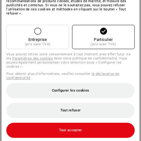
recommandations de produits ciblées, études de marché, et mesure des
publicités et contenus. Si vous ne le souhaitez pas, vous pouvez refuser
l'utilisation de ces cookies et méthodes en cliquant sur le bouton « Tout
refuser ».
SERVICE
ENTREPRISES
Entreprise
Particulier
(prix sans TVA)
(prix avec TVA)
INFORMATION
Vous pouvez retirer votre consentement à tout moment avec effet futur via
les
Paramètres des cookies
dans notre politique de confidentialité. Vous
MÉTHODES DE PAIEMENT
pouvez également personnaliser votre sélection sous « Configurer les
cookies ».
Pour obtenir plus d'informations, veuillez consulter
la déclaration de
confidentialité
.
Configurer les cookies
Tout refuser
Strauss België BV
PO Box 7443
Tout accepter
E.M.C. - Building 829C
1931 Zaventem - Brucargo