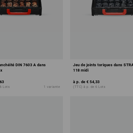
anchéité DIN 7603 A dans
Jeu de joints toriques dans ST
x
118 midi
,63
à p. de
€ 54,33
 6 Lots
1
variante
(TTC) à p. de 6 Lots