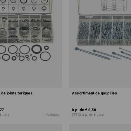
de joints toriques
Assortiment de goupilles
,77
à p. de
€ 8,58
 6 Lots
1
variante
(TTC) à p. de 6 Lots