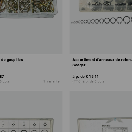
 de goupilles
Assortiment d'anneaux de reten
Seeger
,87
à p. de
€ 15,11
 6 Lots
1
variante
(TTC) à p. de 6 Lots