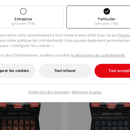
Entreprise
Particulier
(prix sans TVA)
(prix avec TVA)
iers de serrage d. STRAUSSbox
Jeu de pince-câbles/cosses S
midi
ez retirer votre consentement à tout moment avec effet futur via les
Paramè
ans notre politique de confidentialité. Vous pouvez également personnaliser
 sous « Configurer les cookies ».
6,36
à p. de
€ 51,91
 6 Lots
1
variante
(TTC) à p. de 6 Lots
ir plus d'informations, veuillez consulter
la déclaration de confidentialité
.
gurer les cookies
Tout refuser
Tout accept
Protection des données
|
Mentions legales