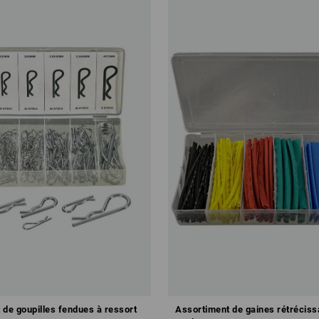
 de goupilles fendues à ressort
Assortiment de gaines rétréciss