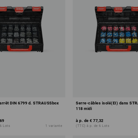
'arrêt DIN 6799 d. STRAUSSbox
Serre-câbles isolé(EI) dans S
118 midi
,69
à p. de
€ 77,32
 6 Lots
1
variante
(TTC) à p. de 6 Lots