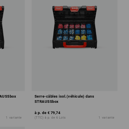
TRAUSSbox
Serre-câbles isol.(véhicule) dans
STRAUSSbox
à p. de
€ 79,74
1
variante
(TTC) à p. de 6 Lots
1
variante