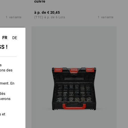
cuivre
à p. de
€ 20,45
1
variante
(TTC) à p. de 6 Lots
1
variante
FR
DE
S !
es
ions des
ement. En
édés
iserons
s et