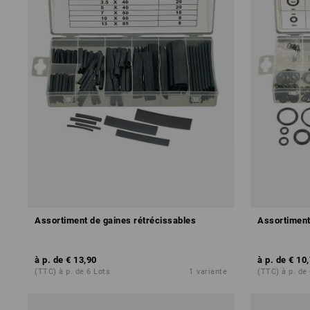
Assortiment de gaines rétrécissables
Assortiment 
à p. de
€ 13,90
à p. de
€ 10
(TTC) à p. de 6 Lots
1
variante
(TTC) à p. de