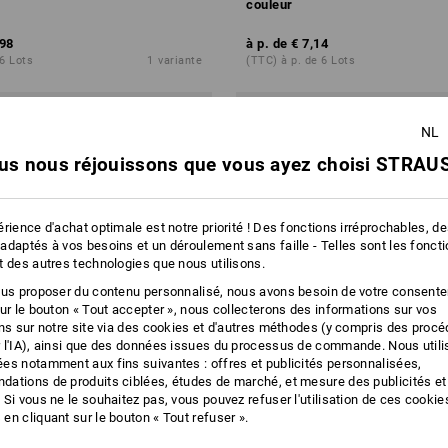
couleur
,98
à p. de
€ 7,14
 6 Lots
1
variante
(TTC) à p. de 6 Lots
NL
us nous réjouissons que vous ayez choisi STRAUS
rience d'achat optimale est notre priorité ! Des fonctions irréprochables, d
adaptés à vos besoins et un déroulement sans faille - Telles sont les fonct
t des autres technologies que nous utilisons.
ous proposer du contenu personnalisé, nous avons besoin de votre consent
sur le bouton « Tout accepter », nous collecterons des informations sur vos
ons sur notre site via des cookies et d'autres méthodes (y compris des proc
 l'IA), ainsi que des données issues du processus de commande. Nous util
es notamment aux fins suivantes : offres et publicités personnalisées,
ations de produits ciblées, études de marché, et mesure des publicités et
 Si vous ne le souhaitez pas, vous pouvez refuser l'utilisation de ces cookie
en cliquant sur le bouton « Tout refuser ».