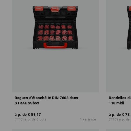
Bagues d'étanchéité DIN 7603 dans
Rondelles d
STRAUSSbox
118 midi
à p. de
€ 59,17
à p. de
€ 73
(TTC) à p. de 6 Lots
1
variante
(TTC) à p. de