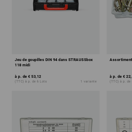
Jeu de goupilles DIN 94 dans STRAUSSbox
Assortiment
118 midi
à p. de
€ 53,12
à p. de
€ 22
(TTC) à p. de 6 Lots
1
variante
(TTC) à p. de