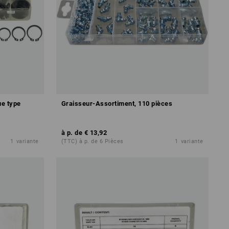
ue type
Graisseur-Assortiment, 110 pièces
à p. de
€ 13,92
1
variante
(TTC) à p. de 6 Pièces
1
variante