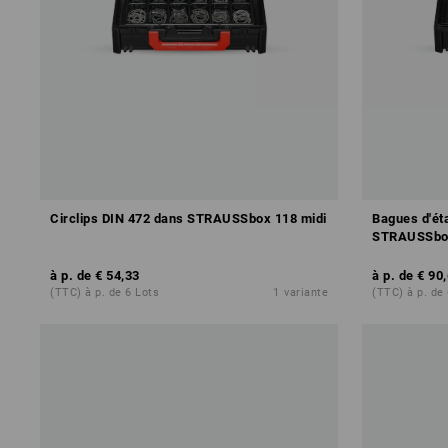
Circlips DIN 472 dans STRAUSSbox 118 midi
Bagues d'ét
STRAUSSbo
à p. de
€ 54,33
à p. de
€ 90
(TTC) à p. de 6 Lots
1
variante
(TTC) à p. de