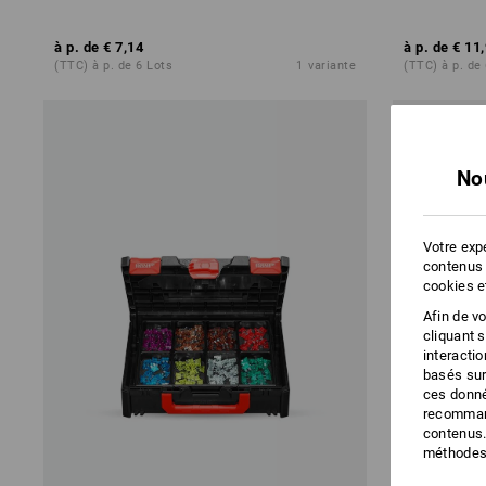
à p. de
€ 7,14
à p. de
€ 11
(TTC) à p. de 6 Lots
1
variante
(TTC) à p. de
No
Votre expé
contenus 
cookies e
Afin de v
cliquant 
interacti
basés sur
ces donné
recommand
contenus.
méthodes 