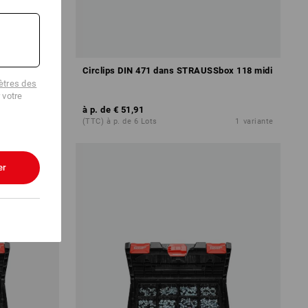
TRAUSSbox
Circlips DIN 471 dans STRAUSSbox 118 midi
tres des
 votre
à p. de
€ 51,91
1
variante
(TTC) à p. de 6 Lots
1
variante
er