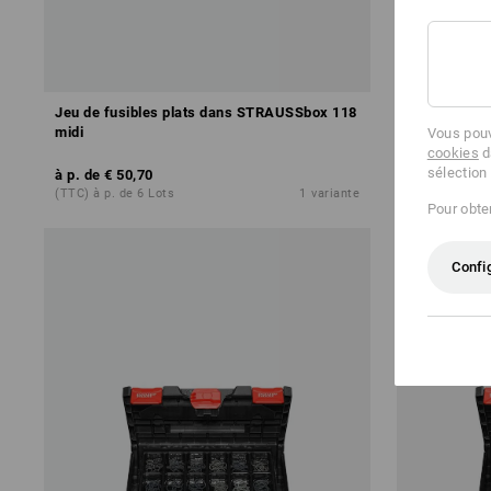
Jeu de fusibles plats dans STRAUSSbox 118
Jeu de coll
midi
118 midi
Vous pouv
cookies
d
sélection
à p. de
€ 50,70
à p. de
€ 10
(TTC) à p. de 6 Lots
1
variante
(TTC) à p. de
Pour obten
Confi