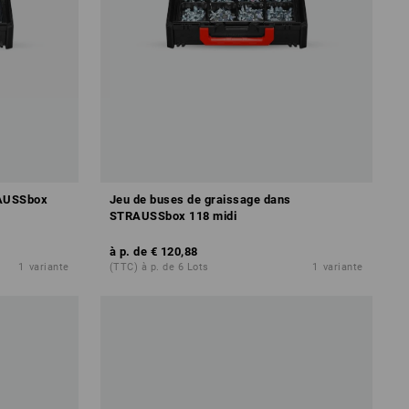
RAUSSbox
Jeu de buses de graissage dans
STRAUSSbox 118 midi
à p. de
€ 120,88
1
variante
(TTC) à p. de 6 Lots
1
variante