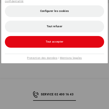
confidentialité
.
Assortiment d'écrous à embase
Écrous papillons, forme
Configurer les cookies
DIN 1587 dans STbox
américaine dans STRAUSSbox
1
variante
1
variante
à p. de
€ 27,71
à p. de
€ 25,29
Tout refuser
(TTC) à p. de 6 Lots
(TTC) à p. de 6 Lots
Tout accepter
Vous avez déjà consulté 8 articles sur un total de 8 articles.
Protection des données
|
Mentions legales
SERVICE 02 400 16 43