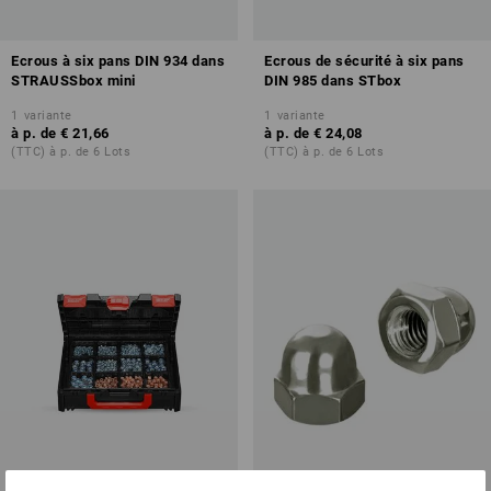
Ecrous à six pans DIN 934 dans
Ecrous de sécurité à six pans
STRAUSSbox mini
DIN 985 dans STbox
1
variante
1
variante
à p. de
€ 21,66
à p. de
€ 24,08
(TTC) à p. de 6 Lots
(TTC) à p. de 6 Lots