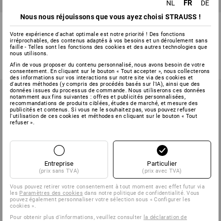
FR
NL
DE
Nous nous réjouissons que vous ayez choisi STRAUSS !
Écrous à six pans DIN 985 dans
Écrou borgne DIN 1587 forme
STRAUSSbox 118 midi
haute, A2
Votre expérience d'achat optimale est notre priorité ! Des fonctions
irréprochables, des contenus adaptés à vos besoins et un déroulement sans
1
variante
4
modèles
faille - Telles sont les fonctions des cookies et des autres technologies que
nous utilisons.
à p. de
€ 51,91
à p. de
€ 20,21
(TTC) à p. de 6 Lots
(TTC) à p. de 3 Lot
Afin de vous proposer du contenu personnalisé, nous avons besoin de votre
consentement. En cliquant sur le bouton « Tout accepter », nous collecterons
des informations sur vos interactions sur notre site via des cookies et
d'autres méthodes (y compris des procédés basés sur l'IA), ainsi que des
données issues du processus de commande. Nous utiliserons ces données
notamment aux fins suivantes : offres et publicités personnalisées,
recommandations de produits ciblées, études de marché, et mesure des
publicités et contenus. Si vous ne le souhaitez pas, vous pouvez refuser
l'utilisation de ces cookies et méthodes en cliquant sur le bouton « Tout
refuser ».
Entreprise
Particulier
(prix sans TVA)
(prix avec TVA)
Vous pouvez retirer votre consentement à tout moment avec effet futur via
les
Paramètres des cookies
dans notre politique de confidentialité. Vous
pouvez également personnaliser votre sélection sous « Configurer les
cookies ».
Pour obtenir plus d'informations, veuillez consulter
la déclaration de