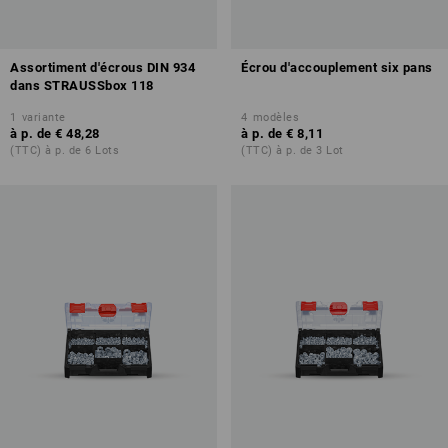
Assortiment d'écrous DIN 934
Écrou d'accouplement six pans
dans STRAUSSbox 118
1
variante
4
modèles
à p. de
€ 48,28
à p. de
€ 8,11
(TTC) à p. de 6 Lots
(TTC) à p. de 3 Lot