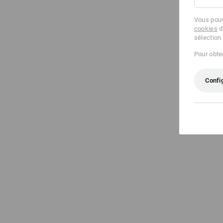
Vous pouv
cookies
d
sélection
Pour obten
Confi