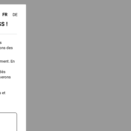
FR
DE
S !
es
ions des
ement. En
édés
iserons
s et