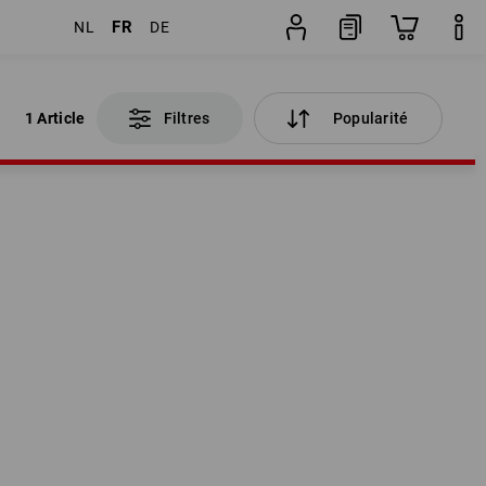
FR
NL
DE
1 Article
Filtres
Popularité
1 Article
Filtres
Popularité