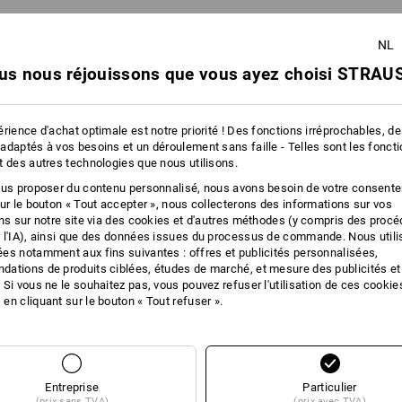
NL
us nous réjouissons que vous ayez choisi STRAUS
rience d'achat optimale est notre priorité ! Des fonctions irréprochables, d
adaptés à vos besoins et un déroulement sans faille - Telles sont les fonct
t des autres technologies que nous utilisons.
ous proposer du contenu personnalisé, nous avons besoin de votre consent
sur le bouton « Tout accepter », nous collecterons des informations sur vos
ons sur notre site via des cookies et d'autres méthodes (y compris des proc
 l'IA), ainsi que des données issues du processus de commande. Nous util
es notamment aux fins suivantes : offres et publicités personnalisées,
ations de produits ciblées, études de marché, et mesure des publicités et
 Si vous ne le souhaitez pas, vous pouvez refuser l'utilisation de ces cookie
en cliquant sur le bouton « Tout refuser ».
Vous avez déjà consulté 1 articles sur un total de 1 article.
Entreprise
Particulier
(prix sans TVA)
(prix avec TVA)