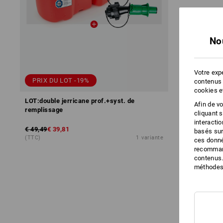
No
Votre expé
PRIX DU LOT -19%
contenus 
cookies e
LOT:double jerricane prof.+syst. de
Afin de v
remplissage
cliquant 
interacti
€ 49,49
€ 39,81
basés sur
(TTC)
1
variante
ces donné
recommand
contenus.
méthodes 