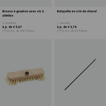
Brosse à goudron avec vis à
Balayette en crin de cheval
ailettes
4
modèles
1
variante
à p. de
€ 5,67
à p. de
€ 3,74
(TTC) à p. de 240 Pièces
(TTC) à p. de 20 Pièces