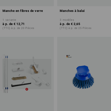
Manche en fibres de verre
Manches à balai
1
variante
3
modèles
à p. de
€ 12,71
à p. de
€ 2,65
(TTC) à p. de 20 Pièces
(TTC) à p. de 25 Pièces