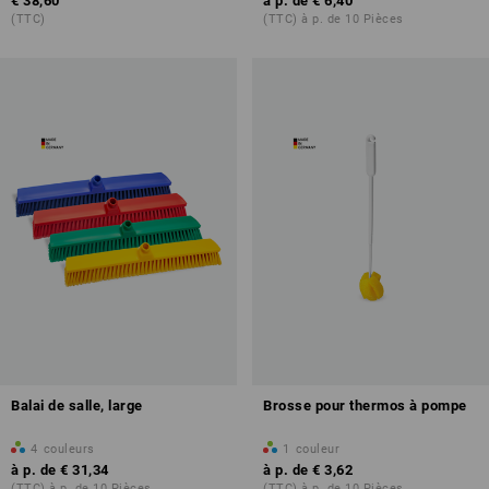
€ 38,60
à p. de
€ 6,40
(TTC)
(TTC) à p. de 10 Pièces
Balai de salle, large
Brosse pour thermos à pompe
4
couleurs
1
couleur
à p. de
€ 31,34
à p. de
€ 3,62
(TTC) à p. de 10 Pièces
(TTC) à p. de 10 Pièces