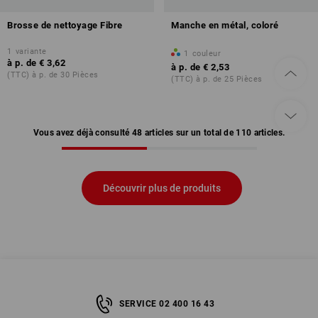
Brosse de nettoyage Fibre
Manche en métal, coloré
1
variante
1
couleur
à p. de
€ 3,62
à p. de
€ 2,53
(TTC) à p. de 30 Pièces
(TTC) à p. de 25 Pièces
Vous avez déjà consulté 48 articles sur un total de 110 articles.
Découvrir plus de produits
SERVICE 02 400 16 43