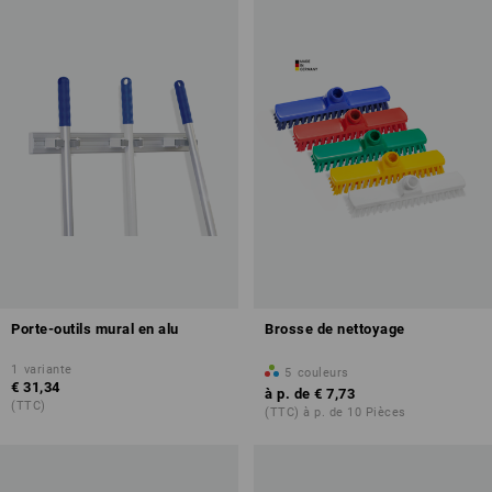
Porte-outils mural en alu
Brosse de nettoyage
1
variante
5
couleurs
€ 31,34
à p. de
€ 7,73
(TTC)
(TTC) à p. de 10 Pièces