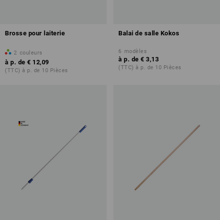
Brosse pour laiterie
Balai de salle Kokos
6
modèles
2
couleurs
à p. de
€ 3,13
à p. de
€ 12,09
(TTC) à p. de 10 Pièces
(TTC) à p. de 10 Pièces