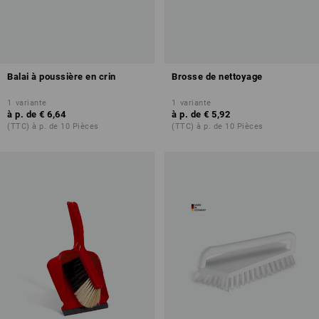
Balai à poussière en crin
Brosse de nettoyage
1
variante
1
variante
à p. de
€ 6,64
à p. de
€ 5,92
(TTC) à p. de 10 Pièces
(TTC) à p. de 10 Pièces