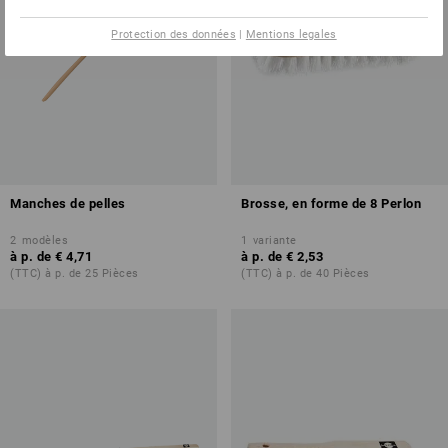
Protection des données
|
Mentions legales
Manches de pelles
Brosse, en forme de 8 Perlon
2
modèles
1
variante
à p. de
€ 4,71
à p. de
€ 2,53
(TTC) à p. de 25 Pièces
(TTC) à p. de 40 Pièces