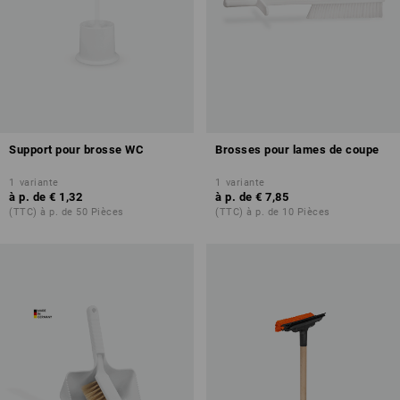
Support pour brosse WC
Brosses pour lames de coupe
1
variante
1
variante
à p. de
€ 1,32
à p. de
€ 7,85
(TTC) à p. de 50 Pièces
(TTC) à p. de 10 Pièces