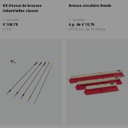
Kit d'essai de brosses
Brosse circulaire Rondo
industrielles classic
1
variante
1
variante
€ 108,78
à p. de
€ 10,76
(TTC)
(TTC) à p. de 10 Pièces