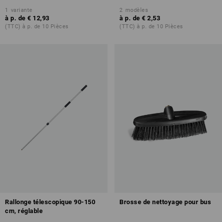
1
variante
2
modèles
à p. de
€ 12,93
à p. de
€ 2,53
(TTC) à p. de 10 Pièces
(TTC) à p. de 10 Pièces
Rallonge télescopique 90-150
Brosse de nettoyage pour bus
cm, réglable