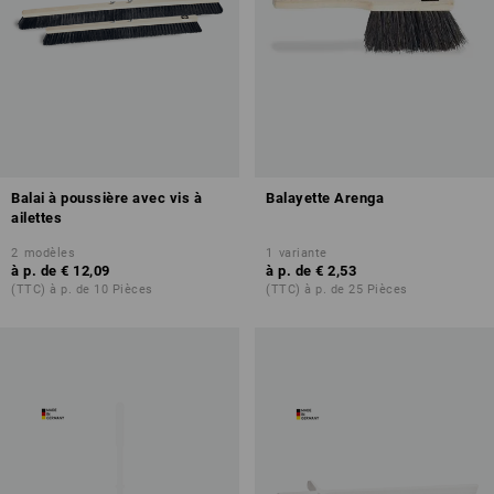
Balai à poussière avec vis à
Balayette Arenga
ailettes
2
modèles
1
variante
à p. de
€ 12,09
à p. de
€ 2,53
(TTC) à p. de 10 Pièces
(TTC) à p. de 25 Pièces