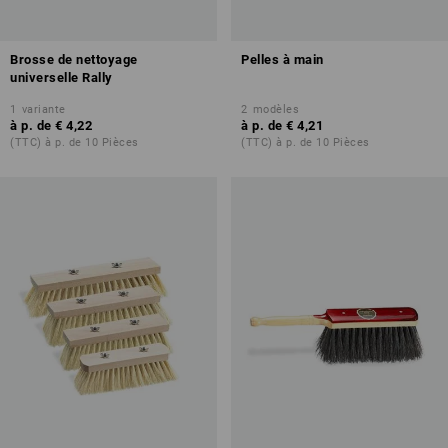
Brosse de nettoyage
Pelles à main
universelle Rally
1
variante
2
modèles
à p. de
€ 4,22
à p. de
€ 4,21
(TTC) à p. de 10 Pièces
(TTC) à p. de 10 Pièces