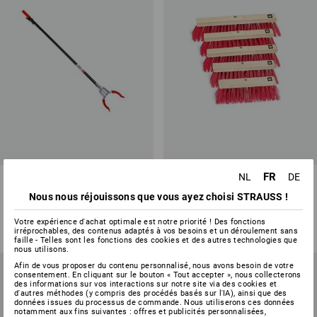
FR
NL
DE
Pince de préhension
Balai de rue en plastique
Nous nous réjouissons que vous ayez choisi STRAUSS !
1
variante
5
modèles
à p. de
€ 15,61
à p. de
€ 3,38
Votre expérience d'achat optimale est notre priorité ! Des fonctions
(TTC) à p. de 10 Pièces
(TTC) à p. de 10 Pièces
irréprochables, des contenus adaptés à vos besoins et un déroulement sans
faille - Telles sont les fonctions des cookies et des autres technologies que
nous utilisons.
Afin de vous proposer du contenu personnalisé, nous avons besoin de votre
consentement. En cliquant sur le bouton « Tout accepter », nous collecterons
des informations sur vos interactions sur notre site via des cookies et
d'autres méthodes (y compris des procédés basés sur l'IA), ainsi que des
données issues du processus de commande. Nous utiliserons ces données
notamment aux fins suivantes : offres et publicités personnalisées,