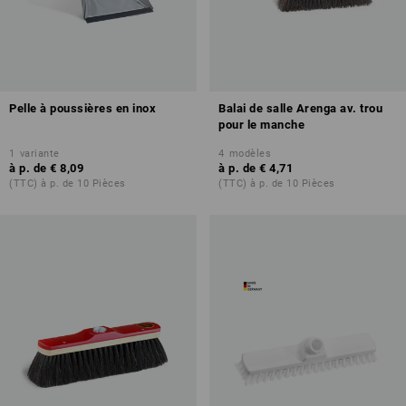
Pelle à poussières en inox
Balai de salle Arenga av. trou
pour le manche
1
variante
4
modèles
à p. de
€ 8,09
à p. de
€ 4,71
(TTC) à p. de 10 Pièces
(TTC) à p. de 10 Pièces