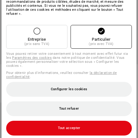
recommandations de produits ciblées, études de marché, et mesure des
publicités et contenus. Si vous ne le souhaitez pas, vous pouvez refuser
l'utilisation de ces cookies et méthodes en cliquant sur le bouton « Tout
refuser ».
Entreprise
Particulier
(prix sans TVA)
(prix avec TVA)
Vous pouvez retirer votre consentement à tout moment avec effet futur via
les
Paramètres des cookies
dans notre politique de confidentialité. Vous
pouvez également personnaliser votre sélection sous « Configurer les
cookies ».
Balai de rue 400x60 mm
Manche en tube métallique
Pour obtenir plus d'informations, veuillez consulter
la déclaration de
confidentialité
.
1
variante
1
couleur
à p. de
€ 10,04
à p. de
€ 12,45
Configurer les cookies
(TTC) à p. de 20 Pièces
(TTC) à p. de 10 Pièces
Tout refuser
Tout accepter