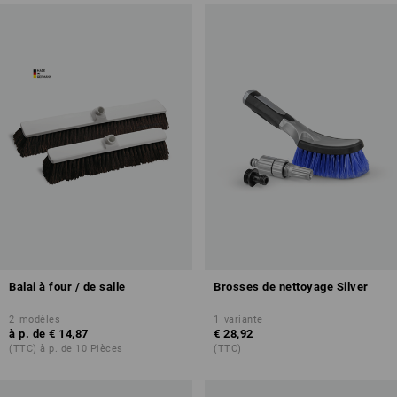
Balai à four / de salle
Brosses de nettoyage Silver
2
modèles
1
variante
à p. de
€ 14,87
€ 28,92
(TTC) à p. de 10 Pièces
(TTC)