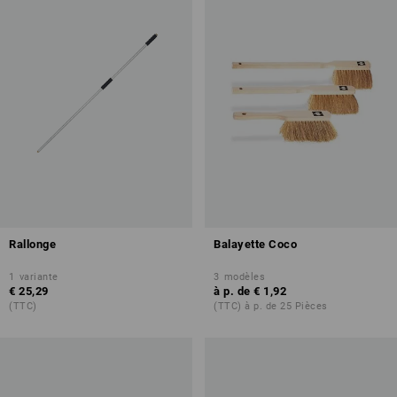
Rallonge
Balayette Coco
1
variante
3
modèles
€ 25,29
à p. de
€ 1,92
(TTC)
(TTC) à p. de 25 Pièces