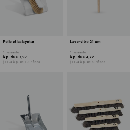
Pelle et balayette
Lave-vitre 21 cm
1
variante
1
variante
à p. de
€ 7,97
à p. de
€ 4,72
(TTC) à p. de 10 Pièces
(TTC) à p. de 5 Pièces