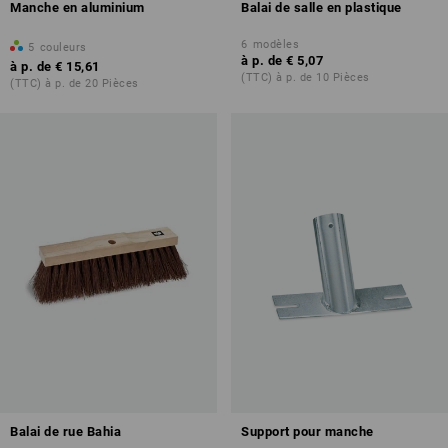
Manche en aluminium
Balai de salle en plastique
6
modèles
5
couleurs
à p. de
€ 5,07
à p. de
€ 15,61
(TTC) à p. de 10 Pièces
(TTC) à p. de 20 Pièces
Balai de rue Bahia
Support pour manche