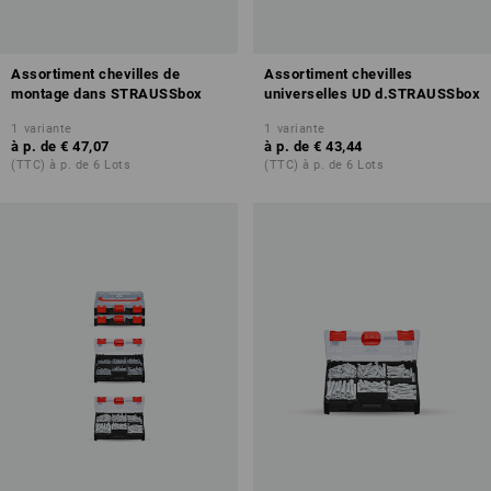
Assortiment chevilles de
Assortiment chevilles
montage dans STRAUSSbox
universelles UD d.STRAUSSbox
1
variante
1
variante
à p. de
€ 47,07
à p. de
€ 43,44
(TTC) à p. de 6 Lots
(TTC) à p. de 6 Lots