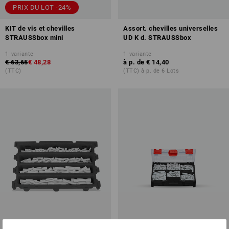
PRIX DU LOT -24%
KIT de vis et chevilles
Assort. chevilles universelles
STRAUSSbox mini
UD K d. STRAUSSbox
1
variante
1
variante
€ 63,65
€ 48,28
à p. de
€ 14,40
(TTC)
(TTC) à p. de 6 Lots