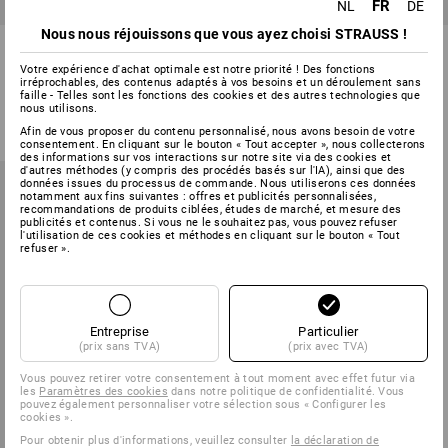
PROMO -24%
FR
NL
DE
Nous nous réjouissons que vous ayez choisi STRAUSS !
STRAUSSbox small chevilles
Assortiment chevilles
universelles insert
universelles dans STRAUSSbox
Votre expérience d'achat optimale est notre priorité ! Des fonctions
irréprochables, des contenus adaptés à vos besoins et un déroulement sans
1
variante
1
variante
faille - Telles sont les fonctions des cookies et des autres technologies que
nous utilisons.
à p. de
€ 22,22
à p. de
€ 16,82
à p. de
€ 14,40
(TTC) à p. de 6 Lots
(TTC) à p. de 6 Lots
Afin de vous proposer du contenu personnalisé, nous avons besoin de votre
consentement. En cliquant sur le bouton « Tout accepter », nous collecterons
des informations sur vos interactions sur notre site via des cookies et
d'autres méthodes (y compris des procédés basés sur l'IA), ainsi que des
données issues du processus de commande. Nous utiliserons ces données
notamment aux fins suivantes : offres et publicités personnalisées,
recommandations de produits ciblées, études de marché, et mesure des
publicités et contenus. Si vous ne le souhaitez pas, vous pouvez refuser
l'utilisation de ces cookies et méthodes en cliquant sur le bouton « Tout
refuser ».
Entreprise
Particulier
(prix sans TVA)
(prix avec TVA)
Vous pouvez retirer votre consentement à tout moment avec effet futur via
les
Paramètres des cookies
dans notre politique de confidentialité. Vous
pouvez également personnaliser votre sélection sous « Configurer les
cookies ».
Pour obtenir plus d'informations, veuillez consulter
la déclaration de