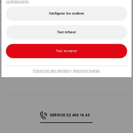
confidentialité
.
Assortiment chevilles
Configurer les cookies
expansibles FD dans STbox
1
variante
à p. de
€ 14,40
Tout refuser
(TTC) à p. de 6 Lots
Tout accepter
Vous avez déjà consulté 7 articles sur un total de 7 articles.
Protection des données
|
Mentions legales
SERVICE 02 400 16 43