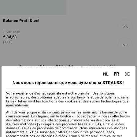
Balance Profi Steel
1
variante
€ 84,68
(TTC)
Vous avez déjà consulté 1 articles sur un total de 1 article.
FR
NL
DE
Nous nous réjouissons que vous ayez choisi STRAUSS !
Votre expérience d'achat optimale est notre priorité ! Des fonctions
irréprochables, des contenus adaptés à vos besoins et un déroulement sans
faille - Telles sont les fonctions des cookies et des autres technologies que
nous utilisons.
Afin de vous proposer du contenu personnalisé, nous avons besoin de votre
consentement. En cliquant sur le bouton « Tout accepter », nous collecterons
des informations sur vos interactions sur notre site via des cookies et
d'autres méthodes (y compris des procédés basés sur l'IA), ainsi que des
SERVICE 02 400 16 43
données issues du processus de commande. Nous utiliserons ces données
notamment aux fins suivantes : offres et publicités personnalisées,
recommandations de produits ciblées, études de marché, et mesure des