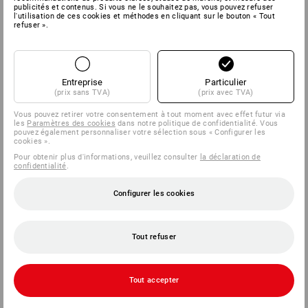
publicités et contenus. Si vous ne le souhaitez pas, vous pouvez refuser
l'utilisation de ces cookies et méthodes en cliquant sur le bouton « Tout
SERVICE
refuser ».
ENTREPRISES
Entreprise
Particulier
INFORMATION
(prix sans TVA)
(prix avec TVA)
Vous pouvez retirer votre consentement à tout moment avec effet futur via
MÉTHODES DE PAIEMENT
les
Paramètres des cookies
dans notre politique de confidentialité. Vous
pouvez également personnaliser votre sélection sous « Configurer les
cookies ».
Pour obtenir plus d'informations, veuillez consulter
la déclaration de
confidentialité
.
Configurer les cookies
Tout refuser
Strauss België BV
PO Box 7443
E.M.C. - Building 829C
Tout accepter
1931 Zaventem - Brucargo