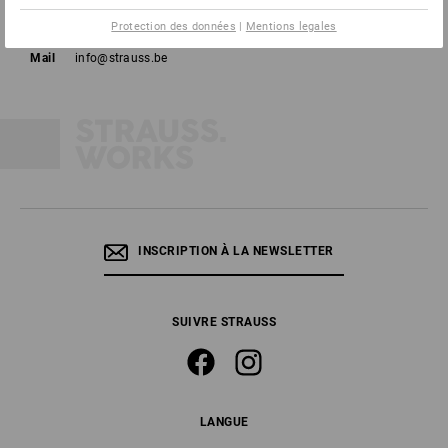
Tél
02 400 16 43
Protection des données
|
Mentions legales
Fax
02 400 16 44
Mail
info@strauss.be
INSCRIPTION À LA NEWSLETTER
SUIVRE STRAUSS
LANGUE