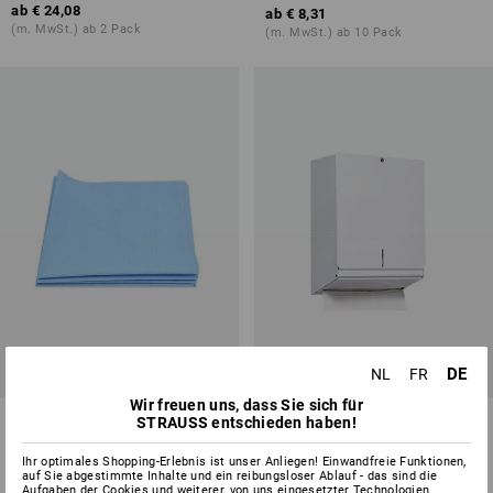
ab
€ 24,08
ab
€ 8,31
(m. MwSt.) ab 2 Pack
(m. MwSt.) ab 10 Pack
DE
NL
FR
Wir freuen uns, dass Sie sich für
Microfasertücher Professional,
Handtuchspender
STRAUSS entschieden haben!
5er Pack
Ihr optimales Shopping-Erlebnis ist unser Anliegen! Einwandfreie Funktionen,
4
Farben
1
Variante
auf Sie abgestimmte Inhalte und ein reibungsloser Ablauf - das sind die
ab
€ 36,18
Aufgaben der Cookies und weiterer, von uns eingesetzter Technologien.