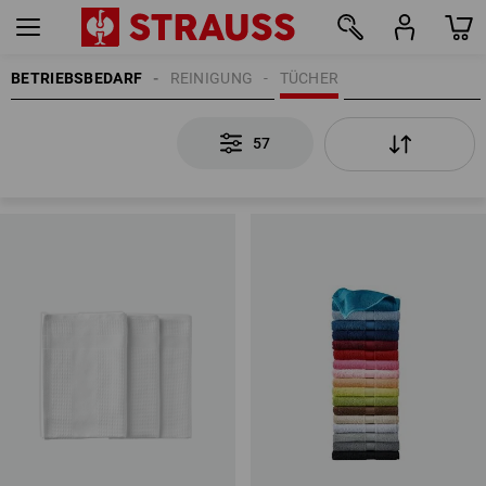
BETRIEBSBEDARF
REINIGUNG
TÜCHER
57
57