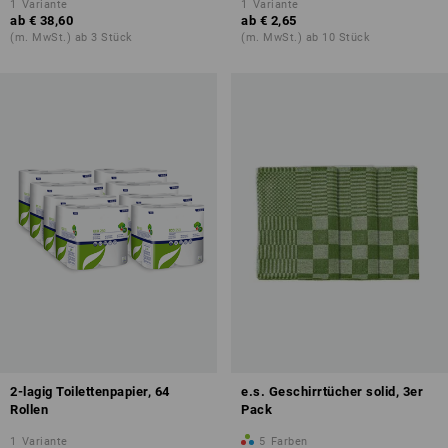
1
Variante
1
Variante
ab
€ 38,60
ab
€ 2,65
(m. MwSt.) ab 3 Stück
(m. MwSt.) ab 10 Stück
2-lagig Toilettenpapier, 64
e.s. Geschirrtücher solid, 3er
Rollen
Pack
1
Variante
5
Farben