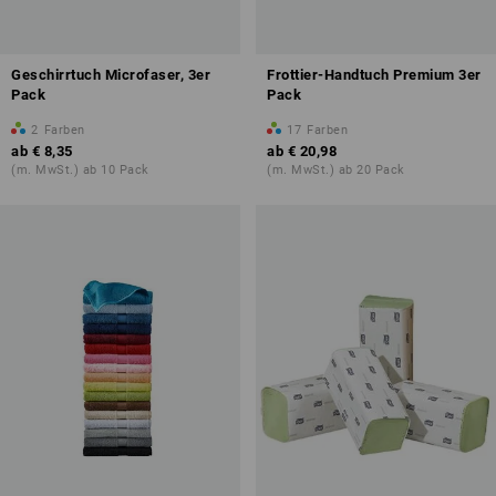
Geschirrtuch Microfaser, 3er
Frottier-Handtuch Premium 3er
Pack
Pack
2
Farben
17
Farben
ab
€ 8,35
ab
€ 20,98
(m. MwSt.) ab 10 Pack
(m. MwSt.) ab 20 Pack