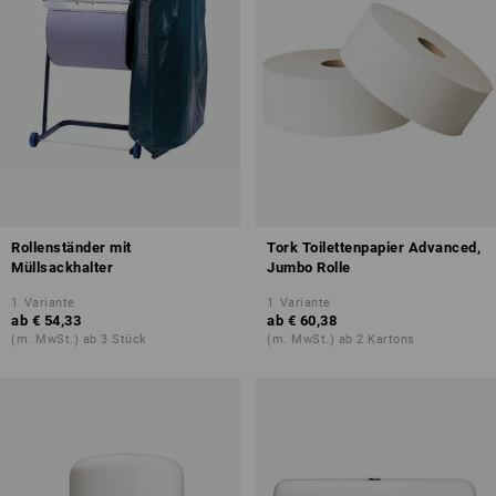
Rollenständer mit
Tork Toilettenpapier Advanced,
Müllsackhalter
Jumbo Rolle
1
Variante
1
Variante
ab
€ 54,33
ab
€ 60,38
(m. MwSt.) ab 3 Stück
(m. MwSt.) ab 2 Kartons