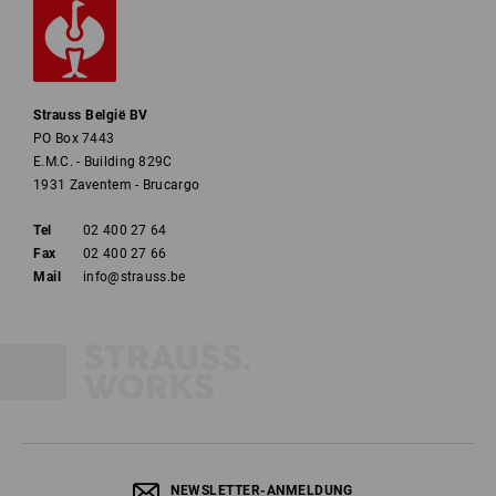
Strauss België BV
PO Box 7443
E.M.C. - Building 829C
1931 Zaventem - Brucargo
Tel
02 400 27 64
Fax
02 400 27 66
Mail
info@strauss.be
NEWSLETTER-ANMELDUNG