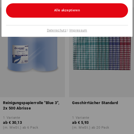
Alle akzeptieren
Datenschutz
|
Impressum
Reinigungspapierrolle "Blue 3",
Geschirrtücher Standard
2x 500 Abrisse
1
Variante
1
Variante
ab
€ 30,13
ab
€ 5,93
(m. MwSt.) ab 6 Pack
(m. MwSt.) ab 20 Pack