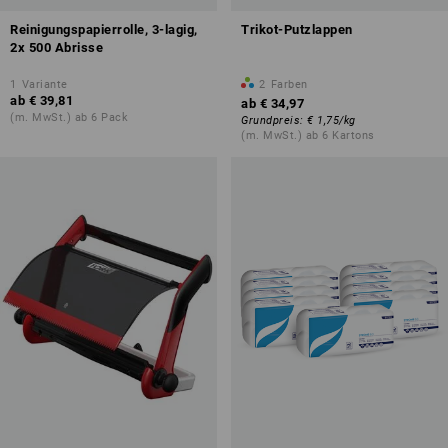
Reinigungspapierrolle, 3-lagig,
Trikot-Putzlappen
2x 500 Abrisse
1
Variante
2
Farben
ab
€ 39,81
ab
€ 34,97
(m. MwSt.) ab 6 Pack
Grundpreis
:
€ 1,75
/
kg
(m. MwSt.) ab 6 Kartons