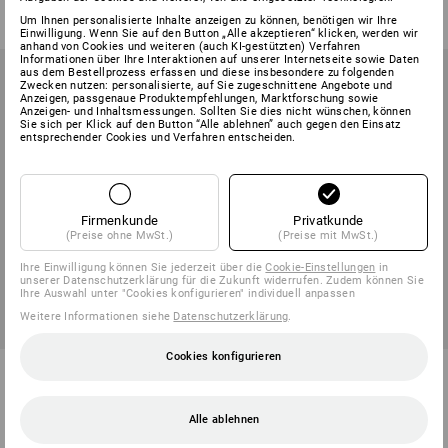
ab
€ 7,14
(m. MwSt.) ab 2 Stück
(m. MwSt.) ab 6 Pack
Um Ihnen personalisierte Inhalte anzeigen zu können, benötigen wir Ihre
Einwilligung. Wenn Sie auf den Button „Alle akzeptieren“ klicken, werden wir
anhand von Cookies und weiteren (auch KI-gestützten) Verfahren
Informationen über Ihre Interaktionen auf unserer Internetseite sowie Daten
aus dem Bestellprozess erfassen und diese insbesondere zu folgenden
Zwecken nutzen: personalisierte, auf Sie zugeschnittene Angebote und
Anzeigen, passgenaue Produktempfehlungen, Marktforschung sowie
Anzeigen- und Inhaltsmessungen. Sollten Sie dies nicht wünschen, können
Sie sich per Klick auf den Button “Alle ablehnen” auch gegen den Einsatz
entsprechender Cookies und Verfahren entscheiden.
Firmenkunde
Privatkunde
(Preise ohne MwSt.)
(Preise mit MwSt.)
Ihre Einwilligung können Sie jederzeit über die
Cookie-Einstellungen
in
unserer Datenschutzerklärung für die Zukunft widerrufen. Zudem können Sie
Ihre Auswahl unter "Cookies konfigurieren" individuell anpassen
Weitere Informationen siehe
Datenschutzerklärung
.
Cookies konfigurieren
Geschirrtücher Profi, 5er Pack
Geschirrtücher Karo
1
Variante
1
Variante
ab
€ 7,02
Alle ablehnen
ab
€ 6,59
(m. MwSt.) ab 10 Pack
(m. MwSt.) ab 10 Pack