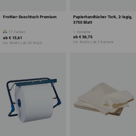
Frottier-Duschtuch Premium
Papierhandtücher Tork, 2-lagig,
3750 Blatt
17
Farben
1
Variante
ab
€ 56,75
ab
€ 15,61
(m. MwSt.) ab 2 Kartons
(m. MwSt.) ab 20 Stück