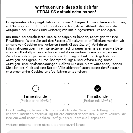
Wir freuen uns, dass Sie sich für
Sigel Formularbücher Quittung
Sigel Formularbücher
STRAUSS entschieden haben!
Rechnung
Ihr optimales Shopping-Erlebnis ist unser Anliegen! Einwandfreie Funktionen,
1
Variante
1
Variante
auf Sie abgestimmte Inhalte und ein reibungsloser Ablauf - das sind die
ab
€ 3,25
ab
€ 5,31
Aufgaben der Cookies und weiterer, von uns eingesetzter Technologien.
(m. MwSt.) ab 5 Stück
(m. MwSt.) ab 5 Stück
Um Ihnen personalisierte Inhalte anzeigen zu können, benötigen wir Ihre
Einwilligung. Wenn Sie auf den Button „Alle akzeptieren“ klicken, werden wir
anhand von Cookies und weiteren (auch KI-gestützten) Verfahren
Informationen über Ihre Interaktionen auf unserer Internetseite sowie Daten
aus dem Bestellprozess erfassen und diese insbesondere zu folgenden
Zwecken nutzen: personalisierte, auf Sie zugeschnittene Angebote und
Anzeigen, passgenaue Produktempfehlungen, Marktforschung sowie
Anzeigen- und Inhaltsmessungen. Sollten Sie dies nicht wünschen, können
Sie sich per Klick auf den Button “Alle ablehnen” auch gegen den Einsatz
entsprechender Cookies und Verfahren entscheiden.
Firmenkunde
Privatkunde
(Preise ohne MwSt.)
(Preise mit MwSt.)
Ihre Einwilligung können Sie jederzeit über die
Cookie-Einstellungen
in
unserer Datenschutzerklärung für die Zukunft widerrufen. Zudem können Sie
Ihre Auswahl unter "Cookies konfigurieren" individuell anpassen
Weitere Informationen siehe
Datenschutzerklärung
.