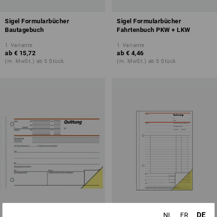
Sigel Formularbücher
Sigel Formularbücher
Bautagebuch
Fahrtenbuch PKW + LKW
1
Variante
1
Variante
ab
€ 15,72
ab
€ 4,46
(m. MwSt.) ab 5 Stück
(m. MwSt.) ab 5 Stück
DE
NL
FR