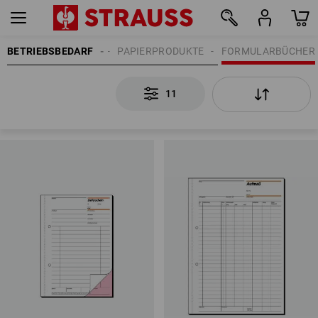
BETRIEBSBEDARF
BÜROBEDARF
PAPIERPRODUKTE
FORMULARBÜCHER
11
11