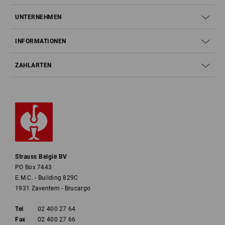
UNTERNEHMEN
INFORMATIONEN
ZAHLARTEN
Strauss België BV
PO Box 7443
E.M.C. - Building 829C
1931 Zaventem - Brucargo
Tel
02 400 27 64
Fax
02 400 27 66