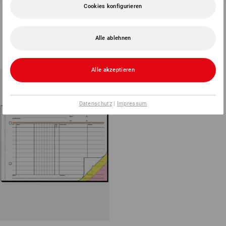
Cookies konfigurieren
Sigel Formularbücher
Sigel Formularbücher
Stundenerfassung
Tages-/Regiebericht
1
Variante
1
Variante
Alle ablehnen
ab
€ 3,62
ab
€ 10,88
(m. MwSt.) ab 5 Stück
(m. MwSt.) ab 5 Stück
Alle akzeptieren
Datenschutz
|
Impressum