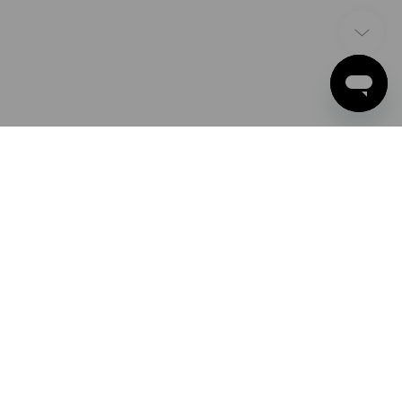
ZAHLARTEN
Apple Pay
Google Pay
PayPal
Strauss België BV
Bancontact
PO Box 7443
E.M.C. - Building 829C
Kreditkarte
1931 Zaventem - Brucargo
Vorauskasse