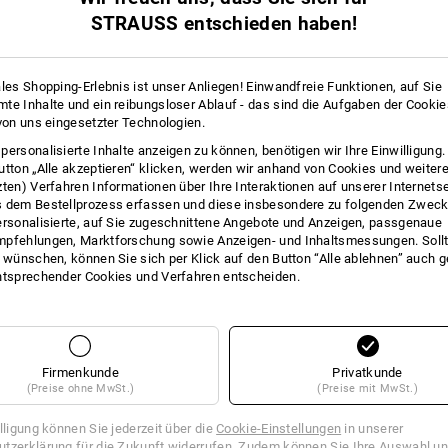
1
Variante
(m. MwSt.) ab 25 Stück
STRAUSS entschieden haben!
ales Shopping-Erlebnis ist unser Anliegen! Einwandfreie Funktionen, auf Sie
te Inhalte und ein reibungsloser Ablauf - das sind die Aufgaben der Cooki
 von uns eingesetzter Technologien.
personalisierte Inhalte anzeigen zu können, benötigen wir Ihre Einwilligung
utton „Alle akzeptieren“ klicken, werden wir anhand von Cookies und weiter
zten) Verfahren Informationen über Ihre Interaktionen auf unserer Internets
 dem Bestellprozess erfassen und diese insbesondere zu folgenden Zwec
ersonalisierte, auf Sie zugeschnittene Angebote und Anzeigen, passgenaue
pfehlungen, Marktforschung sowie Anzeigen- und Inhaltsmessungen. Sollt
t wünschen, können Sie sich per Klick auf den Button “Alle ablehnen” auch 
ntsprechender Cookies und Verfahren entscheiden.
Firmenkunde
Privatkunde
(Preise ohne MwSt.)
(Preise mit MwSt.)
illigung können Sie jederzeit über die
Cookie-Einstellungen
in unserer
tzerklärung für die Zukunft widerrufen. Zudem können Sie Ihre Auswahl un