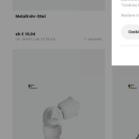
"Cookies 
Weitere I
Metallrohr-Stiel
Stiel Metall,
Cooki
ab
€ 10,04
ab
€ 2,53
(m. MwSt.) ab 20 Stück
1
Variante
(m. MwSt.) a