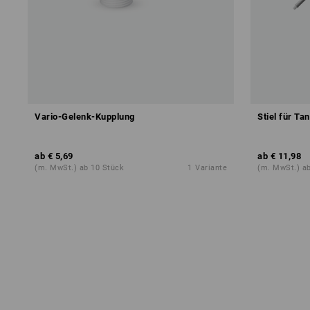
Vario-Gelenk-Kupplung
Stiel für Ta
ab
€ 5,69
ab
€ 11,98
(m. MwSt.) ab 10 Stück
1
Variante
(m. MwSt.) a