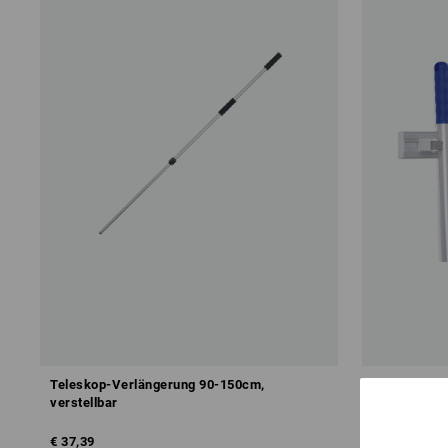
Teleskop-Verlängerung 90-150cm,
Alu-Gerätel
verstellbar
€ 37,39
€ 31,34