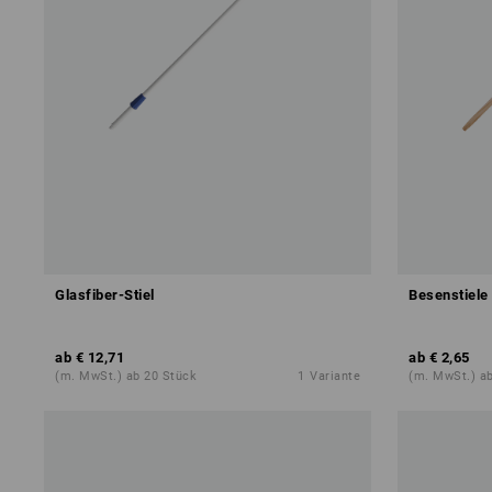
Glasfiber-Stiel
Besenstiele
ab
€ 12,71
ab
€ 2,65
(m. MwSt.) ab 20 Stück
1
Variante
(m. MwSt.) a