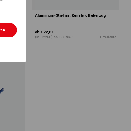
Aluminium-Stiel mit Kunststoffüberzug
ren
ab
€ 22,87
1
Variante
(m. MwSt.) ab 10 Stück
1
Variante