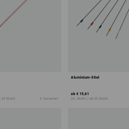
Aluminium-Stiel
ab
€ 15,61
b 25 Stück
3
Varianten
(m. MwSt.) ab 20 Stück