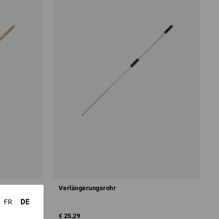
Verlängerungsrohr
DE
FR
€ 25,29