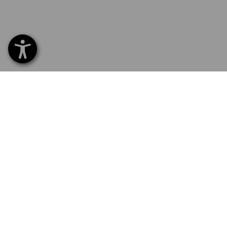
SERVICE 02 400 27 64
SERV
Hom
Liefe
NEWSLETTER-ANMELDUNG
Umta
Beza
STRAUSS FOLGEN
Kata
Logo