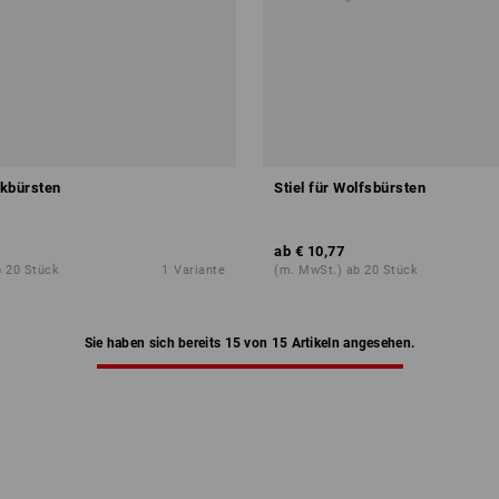
nkbürsten
Stiel für Wolfsbürsten
ab
€ 10,77
b 20 Stück
1
Variante
(m. MwSt.) ab 20 Stück
Sie haben sich bereits 15 von 15 Artikeln angesehen.