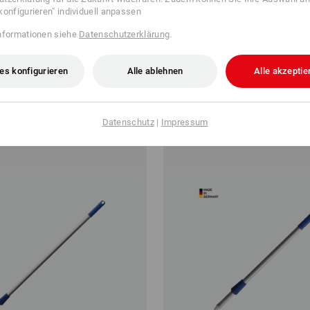
konfigurieren" individuell anpassen
nformationen siehe
Datenschutzerklärung
.
 farbig
Teleskop-Stiel
es konfigurieren
Alle ablehnen
Alle akzeptie
ab
€ 24,08
b 25 Stück
1
Farbe
(m. MwSt.) ab 20 Stück
Datenschutz
|
Impressum