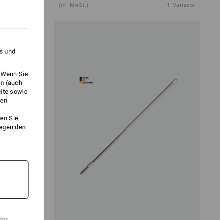
2
Varianten
(m. MwSt.)
1
Variante
es und
. Wenn Sie
en (auch
eite sowie
ken
en Sie
gegen den
ter