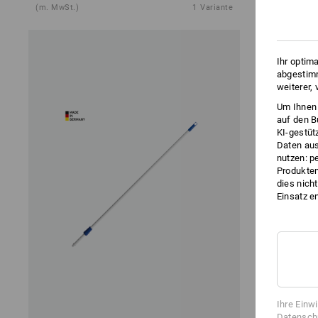
(m. MwSt.)
1
Variante
(m. MwSt.)
Ihr optim
abgestimm
weiterer,
Um Ihnen 
auf den B
KI-gestüt
Daten aus
nutzen: p
Produktem
dies nich
Einsatz e
Ihre Einw
Datenschu