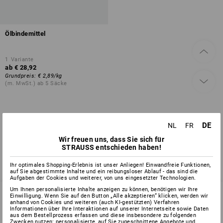
Ölbindemittel
1
Variante
ab
€ 28,92
Grundpreis
:
€ 2,89
/
kg
(m. MwSt.) ab 5 Säcke
Sie haben sich bereits 1 von 1 Artikel angesehen.
DE
NL
FR
Wir freuen uns, dass Sie sich für
STRAUSS entschieden haben!
Ihr optimales Shopping-Erlebnis ist unser Anliegen! Einwandfreie Funktionen,
auf Sie abgestimmte Inhalte und ein reibungsloser Ablauf - das sind die
Aufgaben der Cookies und weiterer, von uns eingesetzter Technologien.
Um Ihnen personalisierte Inhalte anzeigen zu können, benötigen wir Ihre
Einwilligung. Wenn Sie auf den Button „Alle akzeptieren“ klicken, werden wir
anhand von Cookies und weiteren (auch KI-gestützten) Verfahren
Informationen über Ihre Interaktionen auf unserer Internetseite sowie Daten
SERVICE 02 400 27 64
aus dem Bestellprozess erfassen und diese insbesondere zu folgenden
Zwecken nutzen: personalisierte, auf Sie zugeschnittene Angebote und