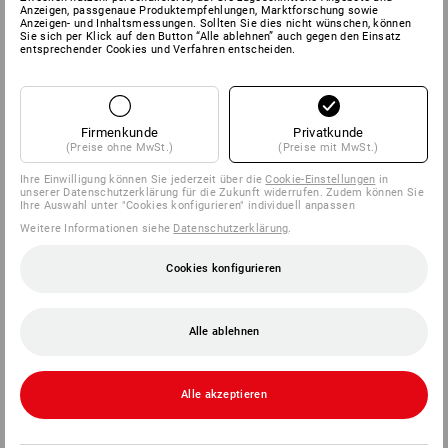
Anzeigen, passgenaue Produktempfehlungen, Marktforschung sowie
Anzeigen- und Inhaltsmessungen. Sollten Sie dies nicht wünschen, können
Sie sich per Klick auf den Button “Alle ablehnen” auch gegen den Einsatz
entsprechender Cookies und Verfahren entscheiden.
SERVICE
UNTERNEHMEN
Firmenkunde
Privatkunde
INFORMATIONEN
(Preise ohne MwSt.)
(Preise mit MwSt.)
Ihre Einwilligung können Sie jederzeit über die
Cookie-Einstellungen
in
unserer Datenschutzerklärung für die Zukunft widerrufen. Zudem können Sie
ZAHLARTEN
Ihre Auswahl unter "Cookies konfigurieren" individuell anpassen
Weitere Informationen siehe
Datenschutzerklärung
.
Cookies konfigurieren
Alle ablehnen
Strauss België BV
Alle akzeptieren
PO Box 7443
E.M.C. - Building 829C
1931 Zaventem - Brucargo