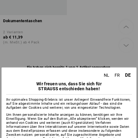
Dokumententaschen
2
Varianten
ab
€ 11,39
(m. MwSt.) ab 4 Pack
Sie haben sich bereits 1 von 1 Artikel angesehen.
DE
NL
FR
Wir freuen uns, dass Sie sich für
STRAUSS entschieden haben!
Ihr optimales Shopping-Erlebnis ist unser Anliegen! Einwandfreie Funktionen,
auf Sie abgestimmte Inhalte und ein reibungsloser Ablauf - das sind die
Aufgaben der Cookies und weiterer, von uns eingesetzter Technologien.
Um Ihnen personalisierte Inhalte anzeigen zu können, benötigen wir Ihre
Einwilligung. Wenn Sie auf den Button „Alle akzeptieren“ klicken, werden wir
anhand von Cookies und weiteren (auch KI-gestützten) Verfahren
Informationen über Ihre Interaktionen auf unserer Internetseite sowie Daten
SERVICE 02 400 27 64
aus dem Bestellprozess erfassen und diese insbesondere zu folgenden
Zwecken nutzen: personalisierte, auf Sie zugeschnittene Angebote und