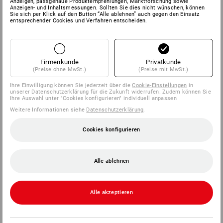
Anzeigen, passgenaue Produktempfehlungen, Marktforschung sowie
Anzeigen- und Inhaltsmessungen. Sollten Sie dies nicht wünschen, können
Sie sich per Klick auf den Button “Alle ablehnen” auch gegen den Einsatz
SERVICE
entsprechender Cookies und Verfahren entscheiden.
UNTERNEHMEN
Firmenkunde
Privatkunde
INFORMATIONEN
(Preise ohne MwSt.)
(Preise mit MwSt.)
Ihre Einwilligung können Sie jederzeit über die
Cookie-Einstellungen
in
ZAHLARTEN
unserer Datenschutzerklärung für die Zukunft widerrufen. Zudem können Sie
Ihre Auswahl unter "Cookies konfigurieren" individuell anpassen
Weitere Informationen siehe
Datenschutzerklärung
.
Cookies konfigurieren
Alle ablehnen
Strauss België BV
PO Box 7443
Alle akzeptieren
E.M.C. - Building 829C
1931 Zaventem - Brucargo