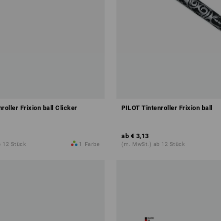
roller Frixion ball Clicker
PILOT Tintenroller Frixion ball
ab
€ 3,13
b 12 Stück
1
Farbe
(m. MwSt.) ab 12 Stück