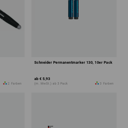
Schneider Permanentmarker 130, 10er Pack
ab
€ 5,93
2
Farben
(m. MwSt.) ab 3 Pack
3
Farben