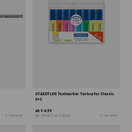
STAEDTLER Textmarker Textsurfer Classic
6+2
ab
€ 4,59
1
Variante
(m. MwSt.) ab 3 Etuis
1
Variante