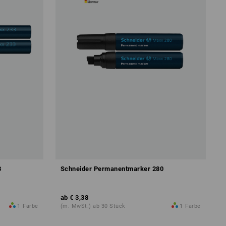
3
Schneider Permanentmarker 280
ab
€ 3,38
1
Farbe
(m. MwSt.) ab 30 Stück
1
Farbe