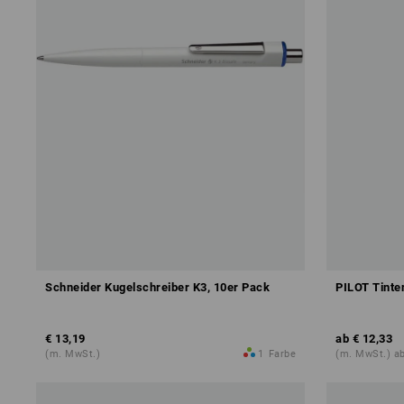
Schneider Kugelschreiber K3, 10er Pack
PILOT Tinten
€ 13,19
ab
€ 12,33
(m. MwSt.)
1
Farbe
(m. MwSt.) ab