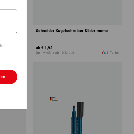
Schneider Kugelschreiber Slider memo
ter
ab
€ 1,92
1
Farbe
(m. MwSt.) ab 10 Stück
1
Farbe
ren