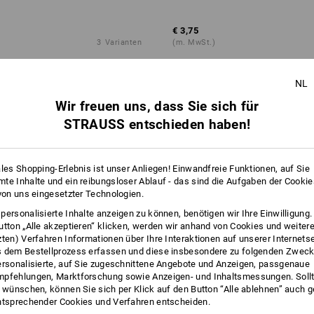
€ 3,75
3
Varianten
(m. MwSt.)
NL
Wir freuen uns, dass Sie sich für
STRAUSS entschieden haben!
ales Shopping-Erlebnis ist unser Anliegen! Einwandfreie Funktionen, auf Sie
te Inhalte und ein reibungsloser Ablauf - das sind die Aufgaben der Cooki
 von uns eingesetzter Technologien.
personalisierte Inhalte anzeigen zu können, benötigen wir Ihre Einwilligung
utton „Alle akzeptieren“ klicken, werden wir anhand von Cookies und weiter
zten) Verfahren Informationen über Ihre Interaktionen auf unserer Internets
 dem Bestellprozess erfassen und diese insbesondere zu folgenden Zwec
ersonalisierte, auf Sie zugeschnittene Angebote und Anzeigen, passgenaue
pfehlungen, Marktforschung sowie Anzeigen- und Inhaltsmessungen. Sollt
t wünschen, können Sie sich per Klick auf den Button “Alle ablehnen” auch 
ntsprechender Cookies und Verfahren entscheiden.