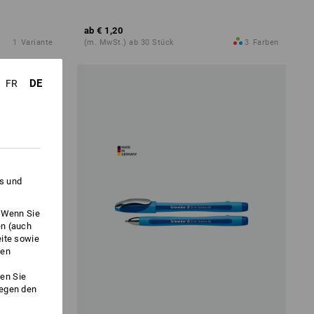
ab
€ 1,20
1
Variante
(m. MwSt.) ab 30 Stück
3
Farben
DE
FR
es und
. Wenn Sie
en (auch
eite sowie
ken
en Sie
gegen den