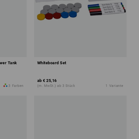
ower Tank
Whiteboard Set
ab
€ 25,16
3
Farben
(m. MwSt.) ab 3 Stück
1
Variante