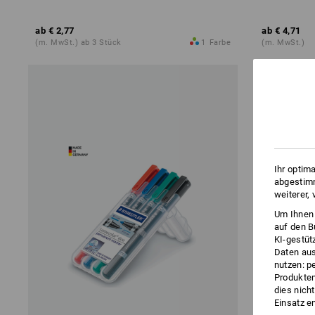
ab
€ 2,77
ab
€ 4,71
(m. MwSt.) ab 3 Stück
1
Farbe
(m. MwSt.)
Ihr optim
abgestimm
weiterer,
Um Ihnen 
auf den B
KI-gestüt
Daten aus
nutzen: p
Produktem
dies nich
Einsatz e