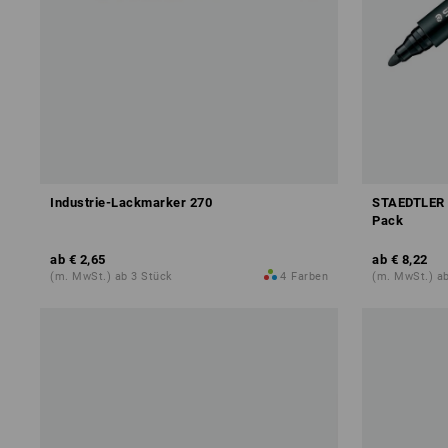
Industrie-Lackmarker 270
STAEDTLER 
Pack
ab
€ 2,65
ab
€ 8,22
(m. MwSt.) ab 3 Stück
4
Farben
(m. MwSt.) a