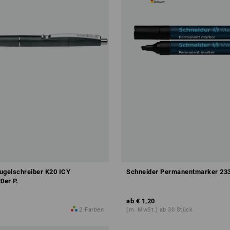
ugelschreiber K20 ICY
Schneider Permanentmarker 23
0er P.
ab
€ 1,20
2
Farben
(m. MwSt.) ab 30 Stück