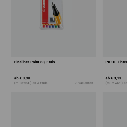
Fineliner Point 88, Etuis
PILOT Tinten
ab
€ 3,98
ab
€ 3,13
(m. MwSt.) ab 3 Etuis
2
Varianten
(m. MwSt.) a