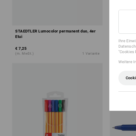
STAEDTLER Lumocolor permanent duo, 4er
STAEDTLER 
Etui
Ihre Einw
Datenschu
€ 7,25
ab
€ 2,17
"Cookies 
(m. MwSt.)
1
Variante
(m. MwSt.) a
Weitere I
Cooki