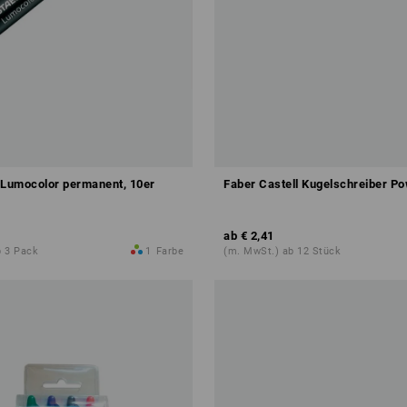
Lumocolor permanent, 10er
Faber Castell Kugelschreiber P
ab
€ 2,41
b 3 Pack
1
Farbe
(m. MwSt.) ab 12 Stück