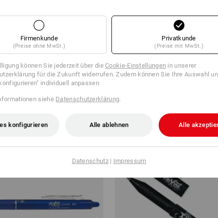
Firmenkunde
Privatkunde
(Preise ohne MwSt.)
(Preise mit MwSt.)
Lumocolor permanent duo
Whiteboard-/Flipchartmarker
illigung können Sie jederzeit über die
Cookie-Einstellungen
in unserer
tzerklärung für die Zukunft widerrufen. Zudem können Sie Ihre Auswahl un
ab
€ 3,58
konfigurieren" individuell anpassen
b 10 Stück
1
Farbe
(m. MwSt.) ab 3 Sets
nformationen siehe
Datenschutzerklärung
.
es konfigurieren
Alle ablehnen
Alle akzeptie
Datenschutz
|
Impressum