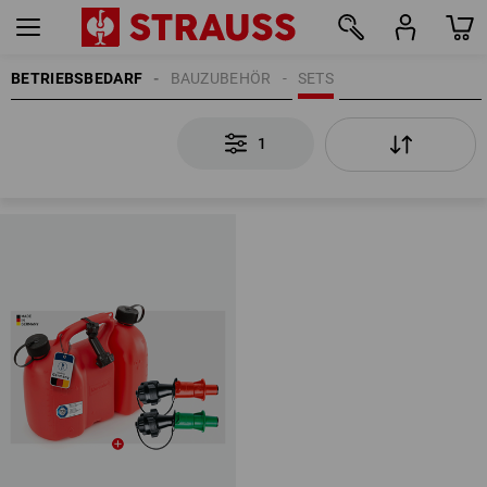
BETRIEBSBEDARF
BAUZUBEHÖR
SETS
1
1