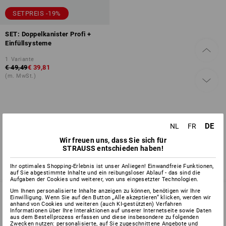
SETPREIS -19%
SET: Doppelkanister Profi +
Einfüllsysteme
1
Variante
€ 49,49
€ 39,81
(m. MwSt.)
Sie haben sich bereits 1 von 1 Artikel angesehen.
DE
NL
FR
Wir freuen uns, dass Sie sich für
STRAUSS entschieden haben!
Ihr optimales Shopping-Erlebnis ist unser Anliegen! Einwandfreie Funktionen,
auf Sie abgestimmte Inhalte und ein reibungsloser Ablauf - das sind die
Aufgaben der Cookies und weiterer, von uns eingesetzter Technologien.
Um Ihnen personalisierte Inhalte anzeigen zu können, benötigen wir Ihre
Einwilligung. Wenn Sie auf den Button „Alle akzeptieren“ klicken, werden wir
anhand von Cookies und weiteren (auch KI-gestützten) Verfahren
Informationen über Ihre Interaktionen auf unserer Internetseite sowie Daten
SERVICE 02 400 27 64
aus dem Bestellprozess erfassen und diese insbesondere zu folgenden
Zwecken nutzen: personalisierte, auf Sie zugeschnittene Angebote und