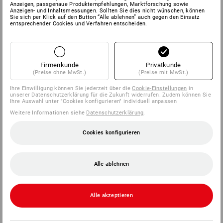
Anzeigen, passgenaue Produktempfehlungen, Marktforschung sowie
Anzeigen- und Inhaltsmessungen. Sollten Sie dies nicht wünschen, können
Sie sich per Klick auf den Button “Alle ablehnen” auch gegen den Einsatz
SERVICE
entsprechender Cookies und Verfahren entscheiden.
UNTERNEHMEN
Firmenkunde
Privatkunde
INFORMATIONEN
(Preise ohne MwSt.)
(Preise mit MwSt.)
Ihre Einwilligung können Sie jederzeit über die
Cookie-Einstellungen
in
ZAHLARTEN
unserer Datenschutzerklärung für die Zukunft widerrufen. Zudem können Sie
Ihre Auswahl unter "Cookies konfigurieren" individuell anpassen
Weitere Informationen siehe
Datenschutzerklärung
.
Cookies konfigurieren
Alle ablehnen
Strauss België BV
PO Box 7443
Alle akzeptieren
E.M.C. - Building 829C
1931 Zaventem - Brucargo