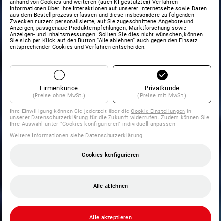
anhand von Cookies und weiteren (auch KI-gestützten) Verfahren
Informationen über Ihre Interaktionen auf unserer Internetseite sowie Daten
aus dem Bestellprozess erfassen und diese insbesondere zu folgenden
Zwecken nutzen: personalisierte, auf Sie zugeschnittene Angebote und
Anzeigen, passgenaue Produktempfehlungen, Marktforschung sowie
Anzeigen- und Inhaltsmessungen. Sollten Sie dies nicht wünschen, können
Sie sich per Klick auf den Button “Alle ablehnen” auch gegen den Einsatz
entsprechender Cookies und Verfahren entscheiden.
Firmenkunde
Privatkunde
(Preise ohne MwSt.)
(Preise mit MwSt.)
Ihre Einwilligung können Sie jederzeit über die
Cookie-Einstellungen
in
unserer Datenschutzerklärung für die Zukunft widerrufen. Zudem können Sie
Ihre Auswahl unter "Cookies konfigurieren" individuell anpassen
Weitere Informationen siehe
Datenschutzerklärung
.
Cookies konfigurieren
Alle ablehnen
Alle akzeptieren