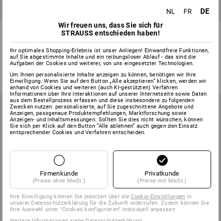
DE
NL
FR
Wir freuen uns, dass Sie sich für
Maurerschnur Perlon gedreht,
Maurerschnur Polyethylen, rot
STRAUSS entschieden haben!
grün
50 m
Ihr optimales Shopping-Erlebnis ist unser Anliegen! Einwandfreie Funktionen,
auf Sie abgestimmte Inhalte und ein reibungsloser Ablauf - das sind die
1
Farbe
3
Varianten
Aufgaben der Cookies und weiterer, von uns eingesetzter Technologien.
ab
€ 1,56
ab
€ 2,29
Grundpreis
:
€ 0,03
/
Meter
Um Ihnen personalisierte Inhalte anzeigen zu können, benötigen wir Ihre
Grundpreis
:
€ 0,05
/
Meter
Einwilligung. Wenn Sie auf den Button „Alle akzeptieren“ klicken, werden wir
(m. MwSt.) ab 48 Stück
(m. MwSt.) ab 10 Stück
anhand von Cookies und weiteren (auch KI-gestützten) Verfahren
Informationen über Ihre Interaktionen auf unserer Internetseite sowie Daten
aus dem Bestellprozess erfassen und diese insbesondere zu folgenden
Zwecken nutzen: personalisierte, auf Sie zugeschnittene Angebote und
Anzeigen, passgenaue Produktempfehlungen, Marktforschung sowie
Anzeigen- und Inhaltsmessungen. Sollten Sie dies nicht wünschen, können
Sie sich per Klick auf den Button “Alle ablehnen” auch gegen den Einsatz
entsprechender Cookies und Verfahren entscheiden.
Firmenkunde
Privatkunde
(Preise ohne MwSt.)
(Preise mit MwSt.)
Ihre Einwilligung können Sie jederzeit über die
Cookie-Einstellungen
in
unserer Datenschutzerklärung für die Zukunft widerrufen. Zudem können Sie
Ihre Auswahl unter "Cookies konfigurieren" individuell anpassen
Weitere Informationen siehe
Datenschutzerklärung
.