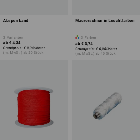
Absperrband
Maurerschnur in Leuchtfarben
3
Varianten
3
Farben
ab
€ 4,34
ab
€ 3,74
Grundpreis
:
€ 0,04
/
Meter
Grundpreis
:
€ 0,05
/
Meter
(m. MwSt.) ab 20 Stück
(m. MwSt.) ab 40 Stück