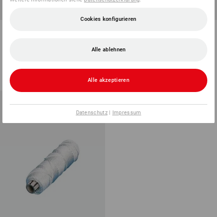
Cookies konfigurieren
Maurerschnur Polypropylen
Warnflagge
Alle ablehnen
2
Farben
1
Variante
ab
€ 7,85
ab
€ 3,01
(m. MwSt.) ab 20 Stück
Grundpreis
:
€ 0,06
/
Meter
(m. MwSt.) ab 24 Stück
Alle akzeptieren
Datenschutz
|
Impressum