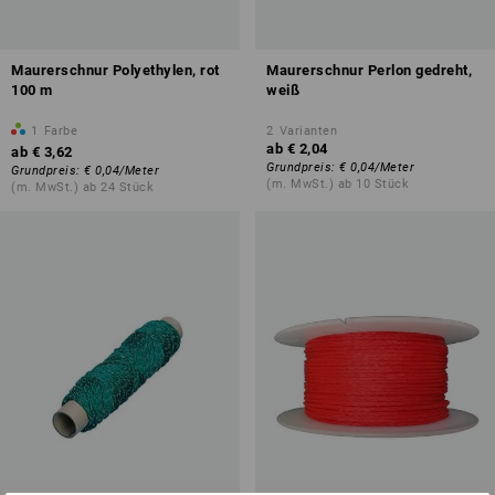
Maurerschnur Polyethylen, rot
Maurerschnur Perlon gedreht,
100 m
weiß
1
Farbe
2
Varianten
ab
€ 2,04
ab
€ 3,62
Grundpreis
:
€ 0,04
/
Meter
Grundpreis
:
€ 0,04
/
Meter
(m. MwSt.) ab 10 Stück
(m. MwSt.) ab 24 Stück