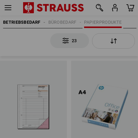
BETRIEBSBEDARF
BÜROBEDARF
PAPIERPRODUKTE
23
23