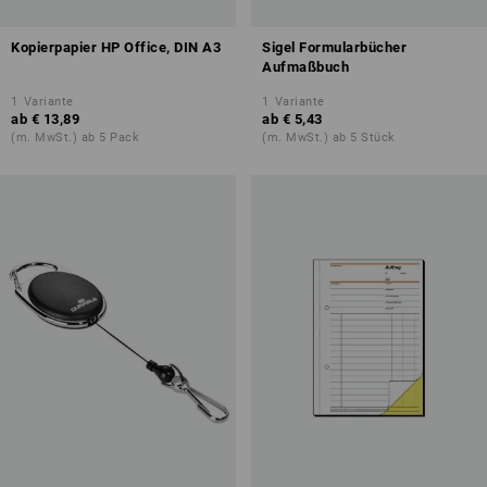
Kopierpapier HP Office, DIN A3
Sigel Formularbücher
Aufmaßbuch
1
Variante
1
Variante
ab
€ 13,89
ab
€ 5,43
(m. MwSt.) ab 5 Pack
(m. MwSt.) ab 5 Stück