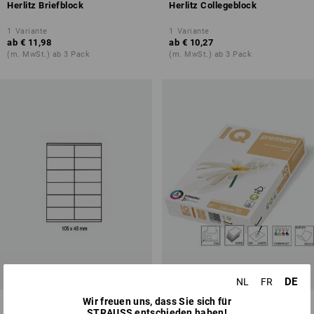
Herlitz Briefblock
Herlitz Collegeblock
1
Variante
1
Variante
ab
€ 11,98
ab
€ 10,27
(m. MwSt.) ab 3 Pack
(m. MwSt.) ab 3 Pack
DE
NL
FR
Wir freuen uns, dass Sie sich für
Kores Etiketten
Spezial-Papier Triotec
STRAUSS entschieden haben!