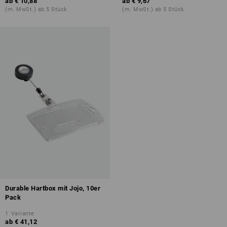
ab
€ 10,88
ab
€ 9,67
(m. MwSt.) ab 5 Stück
(m. MwSt.) ab 5 Stück
Durable Hartbox mit Jojo, 10er
Pack
1
Variante
ab
€ 41,12