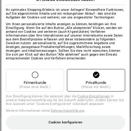
Premium
6
Ihr optimales Shopping-Erlebnis ist unser Anliegen! Einwandfreie Funktionen,
Varianten
1
Variante
auf Sie abgestimmte Inhalte und ein reibungsloser Ablauf - das sind die
ab
€ 11,72
ab
€ 7,01
Aufgaben der Cookies und weiterer, von uns eingesetzter Technologien.
(m. MwSt.) ab 3 Pack
(m. MwSt.) ab 30 Pack
Um Ihnen personalisierte Inhalte anzeigen zu können, benötigen wir Ihre
Einwilligung. Wenn Sie auf den Button „Alle akzeptieren“ klicken, werden wir
anhand von Cookies und weiteren (auch KI-gestützten) Verfahren
Informationen über Ihre Interaktionen auf unserer Internetseite sowie Daten
aus dem Bestellprozess erfassen und diese insbesondere zu folgenden
Zwecken nutzen: personalisierte, auf Sie zugeschnittene Angebote und
Anzeigen, passgenaue Produktempfehlungen, Marktforschung sowie
Anzeigen- und Inhaltsmessungen. Sollten Sie dies nicht wünschen, können
Sie sich per Klick auf den Button “Alle ablehnen” auch gegen den Einsatz
entsprechender Cookies und Verfahren entscheiden.
Firmenkunde
Privatkunde
(Preise ohne MwSt.)
(Preise mit MwSt.)
Ihre Einwilligung können Sie jederzeit über die
Cookie-Einstellungen
in
unserer Datenschutzerklärung für die Zukunft widerrufen. Zudem können Sie
Ihre Auswahl unter "Cookies konfigurieren" individuell anpassen
Weitere Informationen siehe
Datenschutzerklärung
.
Sigel Formularbücher
Cookies konfigurieren
Sigel Formularbücher
Bautagebuch
Fahrtenbuch PKW + LKW