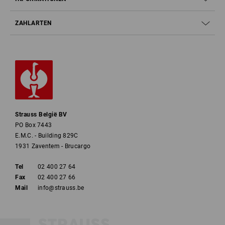
ZAHLARTEN
Strauss België BV
PO Box 7443
E.M.C. - Building 829C
1931 Zaventem - Brucargo
Tel
02 400 27 64
Fax
02 400 27 66
Mail
info@strauss.be