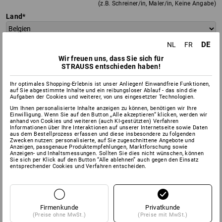
(z.B. Schreiner/in, Maler/in, Keine Angabe)
Land
DE
NL
FR
PLZ
Ort
Wir freuen uns, dass Sie sich für
STRAUSS entschieden haben!
Stadtteil / Ortsteil
Ihr optimales Shopping-Erlebnis ist unser Anliegen! Einwandfreie Funktionen,
auf Sie abgestimmte Inhalte und ein reibungsloser Ablauf - das sind die
Aufgaben der Cookies und weiterer, von uns eingesetzter Technologien.
Straße
Hausnr.
Um Ihnen personalisierte Inhalte anzeigen zu können, benötigen wir Ihre
Einwilligung. Wenn Sie auf den Button „Alle akzeptieren“ klicken, werden wir
anhand von Cookies und weiteren (auch KI-gestützten) Verfahren
Informationen über Ihre Interaktionen auf unserer Internetseite sowie Daten
Telefon
aus dem Bestellprozess erfassen und diese insbesondere zu folgenden
Zwecken nutzen: personalisierte, auf Sie zugeschnittene Angebote und
Anzeigen, passgenaue Produktempfehlungen, Marktforschung sowie
Anzeigen- und Inhaltsmessungen. Sollten Sie dies nicht wünschen, können
Sie sich per Klick auf den Button “Alle ablehnen” auch gegen den Einsatz
Fax
entsprechender Cookies und Verfahren entscheiden.
Mobil
Firmenkunde
Privatkunde
(Preise ohne MwSt.)
(Preise mit MwSt.)
E-Mail Adresse