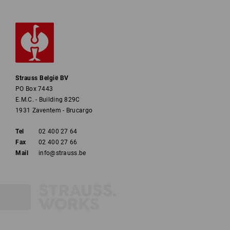
Strauss België BV
PO Box 7443
E.M.C. - Building 829C
1931 Zaventem - Brucargo
Tel
02 400 27 64
Fax
02 400 27 66
Mail
info@strauss.be