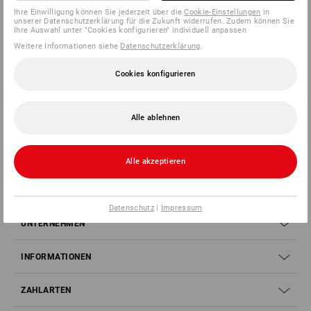
Ihre Einwilligung können Sie jederzeit über die
Cookie-Einstellungen
in
unserer Datenschutzerklärung für die Zukunft widerrufen. Zudem können Sie
Ihre Auswahl unter "Cookies konfigurieren" individuell anpassen
Die Angaben der mit * markierten Felder benötigen wir, um Ihre Anfrage
Weitere Informationen siehe
Datenschutzerklärung
.
ausführen zu können.
Cookies konfigurieren
Absenden
Alle ablehnen
SERVICE 02 400 27 64
Alle akzeptieren
SERVICE
Datenschutz
|
Impressum
UNTERNEHMEN
INFORMATIONEN
ZAHLARTEN