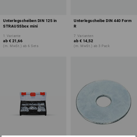
Unterlegscheiben DIN 125 in
Unterlegscheibe DIN 440 Form
STRAUSSbox mini
R
1
Variante
7
Varianten
ab
€ 21,66
ab
€ 14,52
(m. MwSt.) ab 6 Sets
(m. MwSt.) ab 3 Pack