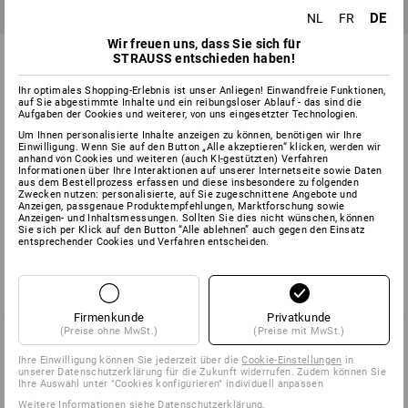
DE
NL
FR
Wir freuen uns, dass Sie sich für
Unterlegscheiben DIN 9021 in
Kotflügelscheibe
STRAUSS entschieden haben!
STRAUSSbox mini
Ihr optimales Shopping-Erlebnis ist unser Anliegen! Einwandfreie Funktionen,
1
Variante
14
Varianten
auf Sie abgestimmte Inhalte und ein reibungsloser Ablauf - das sind die
ab
€ 24,08
ab
€ 9,68
Aufgaben der Cookies und weiterer, von uns eingesetzter Technologien.
(m. MwSt.) ab 6 Sets
(m. MwSt.) ab 3 Pack
Um Ihnen personalisierte Inhalte anzeigen zu können, benötigen wir Ihre
Einwilligung. Wenn Sie auf den Button „Alle akzeptieren“ klicken, werden wir
anhand von Cookies und weiteren (auch KI-gestützten) Verfahren
Informationen über Ihre Interaktionen auf unserer Internetseite sowie Daten
aus dem Bestellprozess erfassen und diese insbesondere zu folgenden
Zwecken nutzen: personalisierte, auf Sie zugeschnittene Angebote und
Sie haben sich bereits 4 von 4 Artikeln angesehen.
Anzeigen, passgenaue Produktempfehlungen, Marktforschung sowie
Anzeigen- und Inhaltsmessungen. Sollten Sie dies nicht wünschen, können
Sie sich per Klick auf den Button “Alle ablehnen” auch gegen den Einsatz
entsprechender Cookies und Verfahren entscheiden.
Firmenkunde
Privatkunde
(Preise ohne MwSt.)
(Preise mit MwSt.)
Ihre Einwilligung können Sie jederzeit über die
Cookie-Einstellungen
in
unserer Datenschutzerklärung für die Zukunft widerrufen. Zudem können Sie
SERVICE 02 400 27 64
Ihre Auswahl unter "Cookies konfigurieren" individuell anpassen
Weitere Informationen siehe
Datenschutzerklärung
.