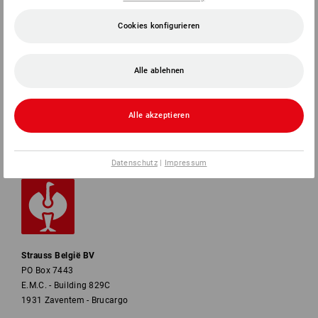
SERVICE
Cookies konfigurieren
UNTERNEHMEN
Alle ablehnen
INFORMATIONEN
Alle akzeptieren
ZAHLARTEN
Datenschutz
|
Impressum
Strauss België BV
PO Box 7443
E.M.C. - Building 829C
1931 Zaventem - Brucargo