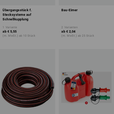
Übergangsstück f.
Bau-Eimer
Stecksysteme auf
Schnellkupplung
1
Variante
2
Varianten
ab
€ 5,55
ab
€ 2,04
(m. MwSt.) ab 10 Stück
(m. MwSt.) ab 25 Stück