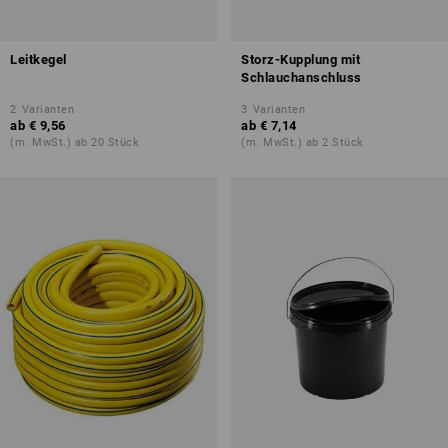
Leitkegel
Storz-Kupplung mit
Schlauchanschluss
2
Varianten
3
Varianten
ab
€ 9,56
ab
€ 7,14
(m. MwSt.) ab 20 Stück
(m. MwSt.) ab 2 Stück