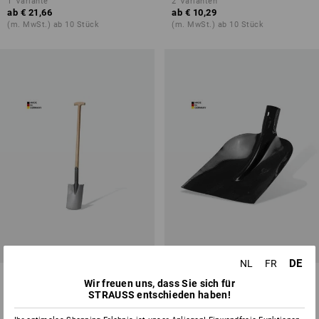
1
Variante
2
Varianten
ab
€ 21,66
ab
€ 10,29
(m. MwSt.) ab 10 Stück
(m. MwSt.) ab 10 Stück
DE
NL
FR
Bauspaten Basalt, mit Stiel
Holsteiner-Flachschaufel
Wir freuen uns, dass Sie sich für
STRAUSS entschieden haben!
1
Variante
2
Farben
ab
€ 34,97
ab
€ 6,04