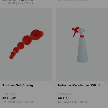
(m. MwSt.) ab 20 Stück
Trichter-Set, 6-teilig
Industrie-Zerstäuber 750 ml
1
Variante
1
Variante
ab
€ 9,32
ab
€ 7,13
(m. MwSt.) ab 10 Stück
(m. MwSt.) ab 6 Stück