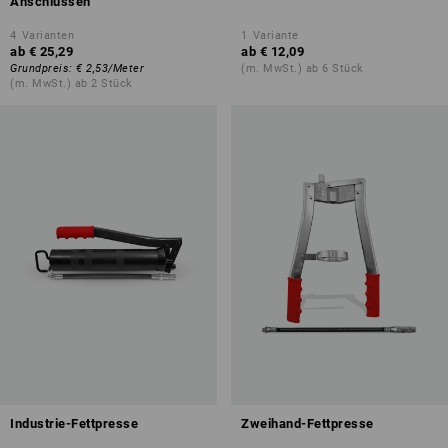
Anschlüssen
4
Varianten
1
Variante
ab
€ 25,29
ab
€ 12,09
Grundpreis
:
€ 2,53
/
Meter
(m. MwSt.) ab 6 Stück
(m. MwSt.) ab 2 Stück
Industrie-Fettpresse
Zweihand-Fettpresse