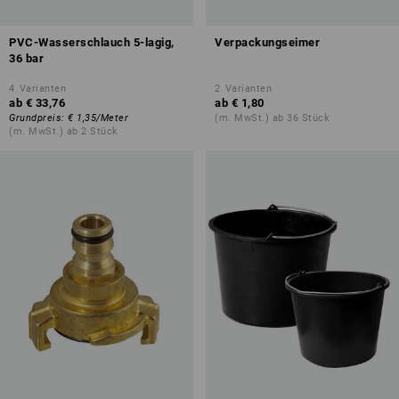
PVC-Wasserschlauch 5-lagig,
Verpackungseimer
36 bar
4
Varianten
2
Varianten
ab
€ 33,76
ab
€ 1,80
Grundpreis
:
€ 1,35
/
Meter
(m. MwSt.) ab 36 Stück
(m. MwSt.) ab 2 Stück