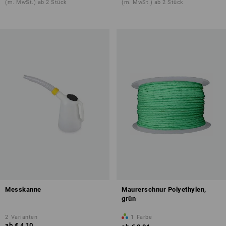
(m. MwSt.) ab 2 Stück
(m. MwSt.) ab 2 Stück
Messkanne
Maurerschnur Polyethylen,
grün
2
Varianten
1
Farbe
ab
€ 4,10