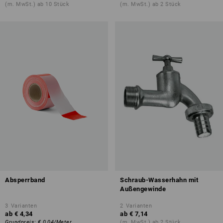
(m. MwSt.) ab 10 Stück
(m. MwSt.) ab 2 Stück
Absperrband
Schraub-Wasserhahn mit
Außengewinde
3
Varianten
2
Varianten
ab
€ 4,34
ab
€ 7,14
Grundpreis
:
€ 0,04
/
Meter
(m. MwSt.) ab 2 Stück