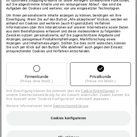
Ihr optimales Shopping-Erlebnis ist unser Anliegen! Einwandfreie Funktionen,
(m. MwSt.) ab 5 Stück
auf Sie abgestimmte Inhalte und ein reibungsloser Ablauf - das sind die
(m. MwSt.) ab 10 Stück
Aufgaben der Cookies und weiterer, von uns eingesetzter Technologien.
Um Ihnen personalisierte Inhalte anzeigen zu können, benötigen wir Ihre
Einwilligung. Wenn Sie auf den Button „Alle akzeptieren“ klicken, werden wir
anhand von Cookies und weiteren (auch KI-gestützten) Verfahren
Informationen über Ihre Interaktionen auf unserer Internetseite sowie Daten
aus dem Bestellprozess erfassen und diese insbesondere zu folgenden
Zwecken nutzen: personalisierte, auf Sie zugeschnittene Angebote und
Anzeigen, passgenaue Produktempfehlungen, Marktforschung sowie
Anzeigen- und Inhaltsmessungen. Sollten Sie dies nicht wünschen, können
Sie sich per Klick auf den Button “Alle ablehnen” auch gegen den Einsatz
entsprechender Cookies und Verfahren entscheiden.
Firmenkunde
Privatkunde
(Preise ohne MwSt.)
(Preise mit MwSt.)
Ihre Einwilligung können Sie jederzeit über die
Cookie-Einstellungen
in
unserer Datenschutzerklärung für die Zukunft widerrufen. Zudem können Sie
Ihre Auswahl unter "Cookies konfigurieren" individuell anpassen
Weitere Informationen siehe
Datenschutzerklärung
.
Kugel-Wasserhahn mit
Schnellkupplung mit Tülle
Außengewinde
Cookies konfigurieren
2
Varianten
2
Varianten
ab
€ 4,46
ab
€ 2,89
(m. MwSt.) ab 2 Stück
(m. MwSt.) ab 10 Stück