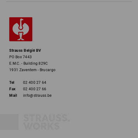
Strauss België BV
PO Box 7443
E.M.C. - Building 829C
1931 Zaventem - Brucargo
Tel
02 400 27 64
Fax
02 400 27 66
Mail
info@strauss.be