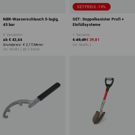
SETPREIS -19%
NBR-Wasserschlauch 5-lagig,
SET: Doppelkanister Profi +
45 bar
Einfüllsysteme
4
Varianten
1
Variante
ab
€ 43,44
€ 49,49
€ 39,81
Grundpreis
:
€ 2,17
/
Meter
(m. MwSt.)
(m. MwSt.) ab 2 Stück