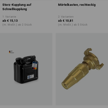
Storz-Kupplung auf
Mörtelkasten, rechteckig
Schnellkupplung
1
Variante
2
Varianten
ab
€ 15,13
ab
€ 10,81
(m. MwSt.) ab 2 Stück
(m. MwSt.) ab 5 Stück