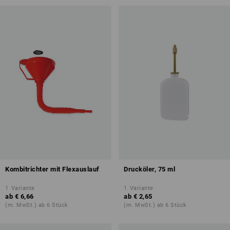
Kombitrichter mit Flexauslauf
Drucköler, 75 ml
1
Variante
1
Variante
ab
€ 6,66
ab
€ 2,65
(m. MwSt.) ab 6 Stück
(m. MwSt.) ab 6 Stück