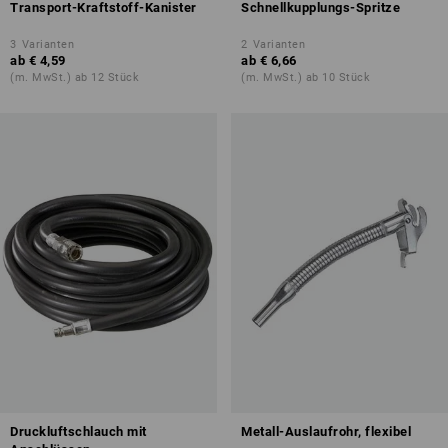
Transport-Kraftstoff-Kanister
Schnellkupplungs-Spritze
3
Varianten
2
Varianten
ab
€ 4,59
ab
€ 6,66
(m. MwSt.) ab 12 Stück
(m. MwSt.) ab 10 Stück
Druckluftschlauch mit
Metall-Auslaufrohr, flexibel