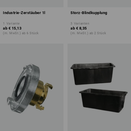
Industrie-Zerstäuber 1l
Storz-Blindkupplung
1
Variante
3
Varianten
ab
€ 15,13
ab
€ 8,35
(m. MwSt.) ab 6 Stück
(m. MwSt.) ab 2 Stück