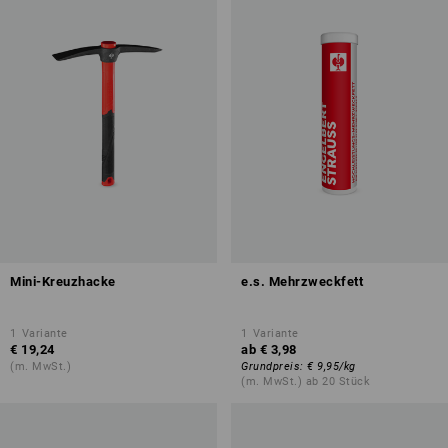
Mini-Kreuzhacke
e.s. Mehrzweckfett
1
Variante
1
Variante
€ 19,24
ab
€ 3,98
(m. MwSt.)
Grundpreis
:
€ 9,95
/
kg
(m. MwSt.) ab 20 Stück