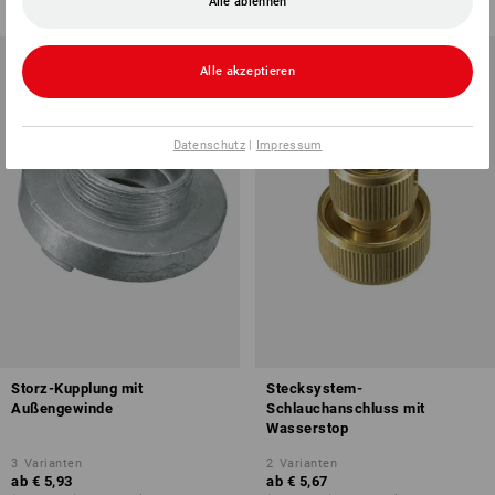
Alle ablehnen
Alle akzeptieren
Datenschutz
|
Impressum
Storz-Kupplung mit
Stecksystem-
Außengewinde
Schlauchanschluss mit
Wasserstop
3
Varianten
2
Varianten
ab
€ 5,93
ab
€ 5,67