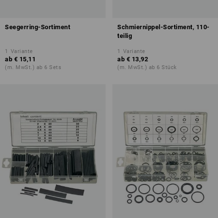
Seegerring-Sortiment
Schmiernippel-Sortiment, 110-
teilig
1
Variante
1
Variante
ab
€ 15,11
ab
€ 13,92
(m. MwSt.) ab 6 Sets
(m. MwSt.) ab 6 Stück