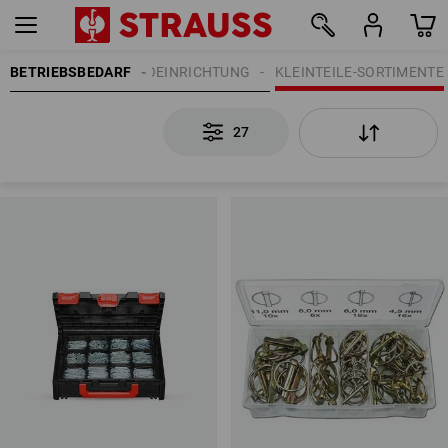
TTEINRICHTUNG | BÜROEINRICHTUNG
BETRIEBSBEDARF
KLEINTEILE-SORTIMENTE
27
27