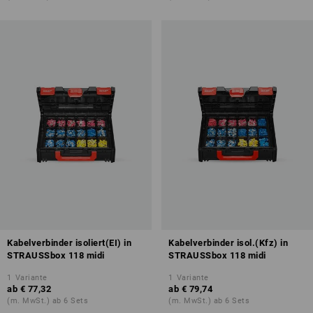
Kabelverbinder isoliert(EI) in
Kabelverbinder isol.(Kfz) in
STRAUSSbox 118 midi
STRAUSSbox 118 midi
1
Variante
1
Variante
ab
€ 77,32
ab
€ 79,74
(m. MwSt.) ab 6 Sets
(m. MwSt.) ab 6 Sets