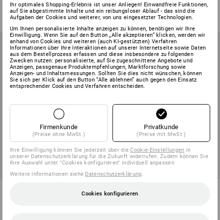
Ihr optimales Shopping-Erlebnis ist unser Anliegen! Einwandfreie Funktionen,
ab
€ 51,91
ab
€ 51,91
auf Sie abgestimmte Inhalte und ein reibungsloser Ablauf - das sind die
(m. MwSt.) ab 6 Sets
(m. MwSt.) ab 6 Sets
Aufgaben der Cookies und weiterer, von uns eingesetzter Technologien.
Um Ihnen personalisierte Inhalte anzeigen zu können, benötigen wir Ihre
Einwilligung. Wenn Sie auf den Button „Alle akzeptieren“ klicken, werden wir
anhand von Cookies und weiteren (auch KI-gestützten) Verfahren
Informationen über Ihre Interaktionen auf unserer Internetseite sowie Daten
aus dem Bestellprozess erfassen und diese insbesondere zu folgenden
Zwecken nutzen: personalisierte, auf Sie zugeschnittene Angebote und
Anzeigen, passgenaue Produktempfehlungen, Marktforschung sowie
Anzeigen- und Inhaltsmessungen. Sollten Sie dies nicht wünschen, können
Sie sich per Klick auf den Button “Alle ablehnen” auch gegen den Einsatz
entsprechender Cookies und Verfahren entscheiden.
Firmenkunde
Privatkunde
(Preise ohne MwSt.)
(Preise mit MwSt.)
Ihre Einwilligung können Sie jederzeit über die
Cookie-Einstellungen
in
unserer Datenschutzerklärung für die Zukunft widerrufen. Zudem können Sie
Ihre Auswahl unter "Cookies konfigurieren" individuell anpassen
Weitere Informationen siehe
Datenschutzerklärung
.
Sicherungsringe DIN 472 in
Dichtringe DIN 7603 A in
Cookies konfigurieren
STRAUSSbox 118 midi
STRAUSSbox 118 midi
1
Variante
1
Variante