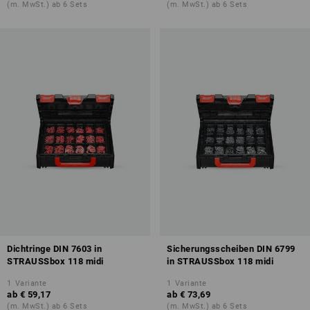
(m. MwSt.) ab 6 Sets
(m. MwSt.) ab 6 Sets
Dichtringe DIN 7603 in
Sicherungsscheiben DIN 6799
STRAUSSbox 118 midi
in STRAUSSbox 118 midi
1
Variante
1
Variante
ab
€ 59,17
ab
€ 73,69
(m. MwSt.) ab 6 Sets
(m. MwSt.) ab 6 Sets