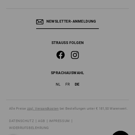
NEWSLETTER-ANMELDUNG
STRAUSS FOLGEN
SPRACHAUSWAHL
DE
NL
FR
Alle Preise
zzgl. Versandkosten
bei Bestellungen unter € 181,50 Warenwert.
DATENSCHUTZ
AGB
IMPRESSUM
WIDERRUFSBELEHRUNG