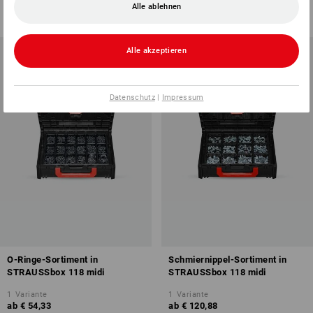
ab
€ 54,33
ab
€ 90,63
Alle ablehnen
(m. MwSt.) ab 6 Sets
(m. MwSt.) ab 6 Sets
Alle akzeptieren
Datenschutz
|
Impressum
O-Ringe-Sortiment in
Schmiernippel-Sortiment in
STRAUSSbox 118 midi
STRAUSSbox 118 midi
1
Variante
1
Variante
ab
€ 54,33
ab
€ 120,88