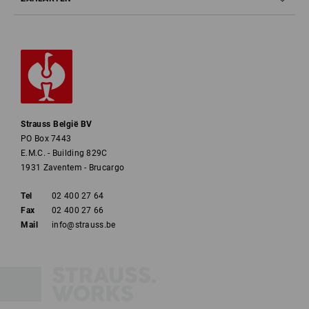
Strauss België BV
PO Box 7443
E.M.C. - Building 829C
1931 Zaventem - Brucargo
Tel
02 400 27 64
Fax
02 400 27 66
Mail
info@strauss.be