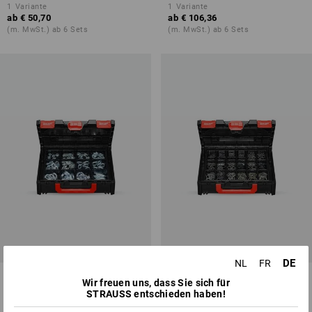
1
Variante
1
Variante
ab
€ 50,70
ab
€ 106,36
(m. MwSt.) ab 6 Sets
(m. MwSt.) ab 6 Sets
DE
NL
FR
Drahtseilklemme/Kauschen-
Sicherungsringe DIN 471 in
Wir freuen uns, dass Sie sich für
Sort. STRAUSSbox midi
STRAUSSbox 118 midi
STRAUSS entschieden haben!
1
Variante
1
Variante