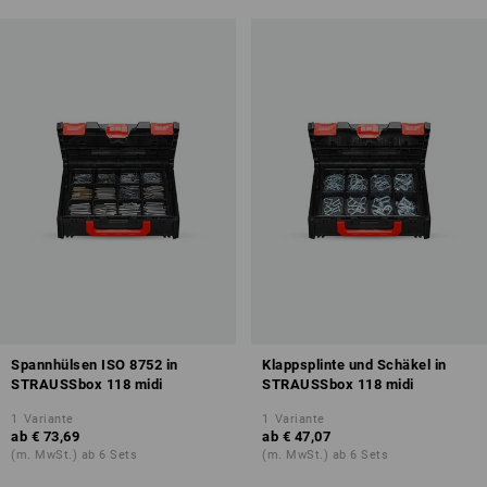
Spannhülsen ISO 8752 in
Klappsplinte und Schäkel in
STRAUSSbox 118 midi
STRAUSSbox 118 midi
1
Variante
1
Variante
ab
€ 73,69
ab
€ 47,07
(m. MwSt.) ab 6 Sets
(m. MwSt.) ab 6 Sets