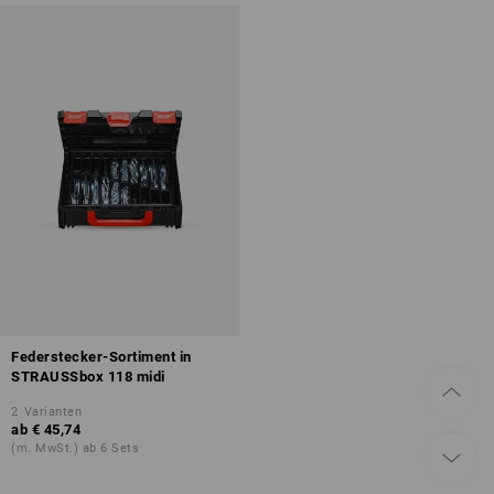
Federstecker-Sortiment in
STRAUSSbox 118 midi
2
Varianten
ab
€ 45,74
(m. MwSt.) ab 6 Sets