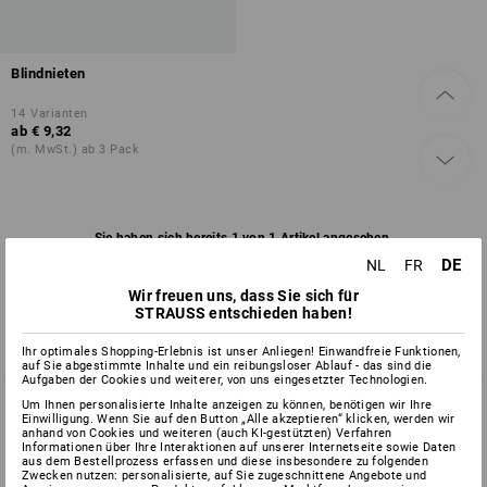
Blindnieten
14
Varianten
ab
€ 9,32
(m. MwSt.) ab 3 Pack
Sie haben sich bereits 1 von 1 Artikel angesehen.
DE
NL
FR
Wir freuen uns, dass Sie sich für
STRAUSS entschieden haben!
Ihr optimales Shopping-Erlebnis ist unser Anliegen! Einwandfreie Funktionen,
auf Sie abgestimmte Inhalte und ein reibungsloser Ablauf - das sind die
Aufgaben der Cookies und weiterer, von uns eingesetzter Technologien.
Um Ihnen personalisierte Inhalte anzeigen zu können, benötigen wir Ihre
Einwilligung. Wenn Sie auf den Button „Alle akzeptieren“ klicken, werden wir
anhand von Cookies und weiteren (auch KI-gestützten) Verfahren
Informationen über Ihre Interaktionen auf unserer Internetseite sowie Daten
SERVICE 02 400 27 64
aus dem Bestellprozess erfassen und diese insbesondere zu folgenden
Zwecken nutzen: personalisierte, auf Sie zugeschnittene Angebote und