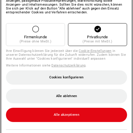
Anzeigen, passgenaue Produktempfehlungen, Marktforschung sowie
Anzeigen- und Inhaltsmessungen. Sollten Sie dies nicht wünschen, können
Sie sich per Klick auf den Button “Alle ablehnen” auch gegen den Einsatz
SERVICE
entsprechender Cookies und Verfahren entscheiden.
UNTERNEHMEN
Firmenkunde
Privatkunde
INFORMATIONEN
(Preise ohne MwSt.)
(Preise mit MwSt.)
Ihre Einwilligung können Sie jederzeit über die
Cookie-Einstellungen
in
ZAHLARTEN
unserer Datenschutzerklärung für die Zukunft widerrufen. Zudem können Sie
Ihre Auswahl unter "Cookies konfigurieren" individuell anpassen
Weitere Informationen siehe
Datenschutzerklärung
.
Cookies konfigurieren
Alle ablehnen
Strauss België BV
PO Box 7443
Alle akzeptieren
E.M.C. - Building 829C
1931 Zaventem - Brucargo