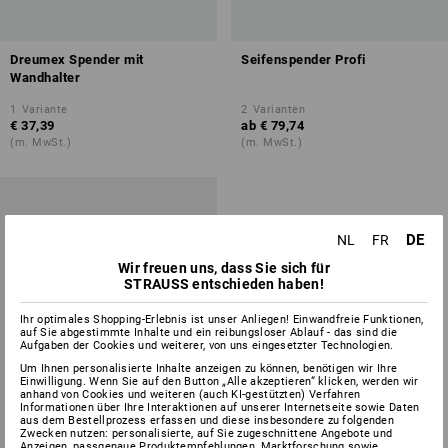
Dreumex Spender mit
Seifenspender Profi
Wandhalter
1
Variante
2
Varianten
€ 37,39
ab
€ 79,74
(m. MwSt.)
(m. MwSt.)
DE
NL
FR
Wir freuen uns, dass Sie sich für
STRAUSS entschieden haben!
Ihr optimales Shopping-Erlebnis ist unser Anliegen! Einwandfreie Funktionen,
auf Sie abgestimmte Inhalte und ein reibungsloser Ablauf - das sind die
Aufgaben der Cookies und weiterer, von uns eingesetzter Technologien.
Um Ihnen personalisierte Inhalte anzeigen zu können, benötigen wir Ihre
Einwilligung. Wenn Sie auf den Button „Alle akzeptieren“ klicken, werden wir
anhand von Cookies und weiteren (auch KI-gestützten) Verfahren
Informationen über Ihre Interaktionen auf unserer Internetseite sowie Daten
aus dem Bestellprozess erfassen und diese insbesondere zu folgenden
Zwecken nutzen: personalisierte, auf Sie zugeschnittene Angebote und
Anzeigen, passgenaue Produktempfehlungen, Marktforschung sowie