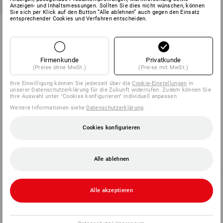
Anzeigen- und Inhaltsmessungen. Sollten Sie dies nicht wünschen, können
Sie sich per Klick auf den Button “Alle ablehnen” auch gegen den Einsatz
entsprechender Cookies und Verfahren entscheiden.
Verschlußblende für
Seifenspender
2
Varianten
€ 24,08
Firmenkunde
Privatkunde
(m. MwSt.)
(Preise ohne MwSt.)
(Preise mit MwSt.)
Ihre Einwilligung können Sie jederzeit über die
Cookie-Einstellungen
in
unserer Datenschutzerklärung für die Zukunft widerrufen. Zudem können Sie
Ihre Auswahl unter "Cookies konfigurieren" individuell anpassen
Sie haben sich bereits 5 von 5 Artikeln angesehen.
Weitere Informationen siehe
Datenschutzerklärung
.
Cookies konfigurieren
Alle ablehnen
Alle akzeptieren
SERVICE 02 400 27 64