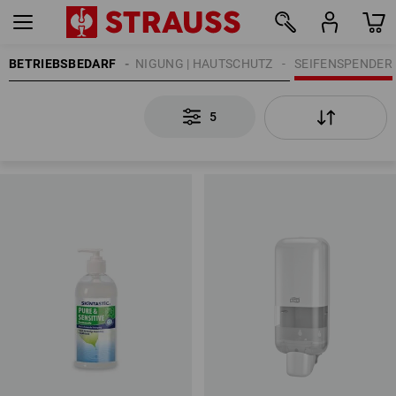
EINIGUNG
BETRIEBSBEDARF
HANDREINIGUNG | HAUTSCHUTZ
SEIFENSPENDER
5
5