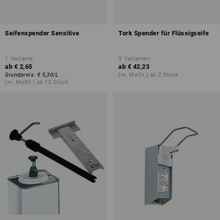
Seifenspender Sensitive
Tork Spender für Flüssigseife
1
Variante
3
Varianten
ab
€ 2,65
ab
€ 42,23
Grundpreis
:
€ 5,30
/
L
(m. MwSt.) ab 2 Stück
(m. MwSt.) ab 12 Stück