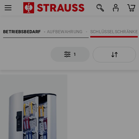
1
BETRIEBSBEDARF
BÜROBEDARF
AUFBEWAHRUNG
SCHLÜSSELSCHRÄNKE
1