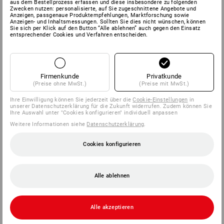
aus dem Bestellprozess erfassen und diese insbesondere zu folgenden
Zwecken nutzen: personalisierte, auf Sie zugeschnittene Angebote und
SERVICE 02 400 27 64
Anzeigen, passgenaue Produktempfehlungen, Marktforschung sowie
Anzeigen- und Inhaltsmessungen. Sollten Sie dies nicht wünschen, können
Sie sich per Klick auf den Button “Alle ablehnen” auch gegen den Einsatz
entsprechender Cookies und Verfahren entscheiden.
SERVICE
UNTERNEHMEN
Firmenkunde
Privatkunde
(Preise ohne MwSt.)
(Preise mit MwSt.)
INFORMATIONEN
Ihre Einwilligung können Sie jederzeit über die
Cookie-Einstellungen
in
unserer Datenschutzerklärung für die Zukunft widerrufen. Zudem können Sie
Ihre Auswahl unter "Cookies konfigurieren" individuell anpassen
ZAHLARTEN
Weitere Informationen siehe
Datenschutzerklärung
.
Cookies konfigurieren
Alle ablehnen
Alle akzeptieren
Strauss België BV
PO Box 7443