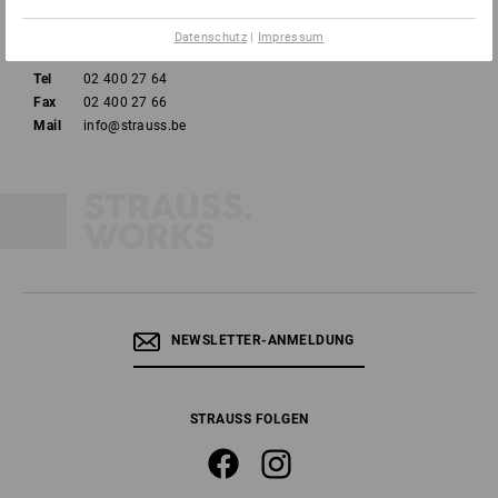
E.M.C. - Building 829C
1931 Zaventem - Brucargo
Datenschutz
|
Impressum
Tel
02 400 27 64
Fax
02 400 27 66
Mail
info@strauss.be
NEWSLETTER-ANMELDUNG
STRAUSS FOLGEN