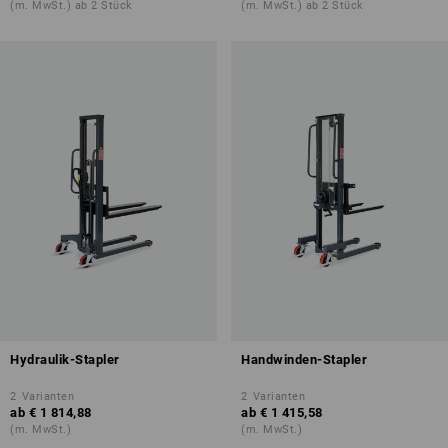
(m. MwSt.) ab 2 Stück
(m. MwSt.) ab 2 Stück
Hydraulik-Stapler
Handwinden-Stapler
2
Varianten
2
Varianten
ab
€ 1 814,88
ab
€ 1 415,58
(m. MwSt.)
(m. MwSt.)