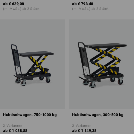
ab
€ 629,08
ab
€ 798,48
(m. MwSt.) ab 2 Stück
(m. MwSt.) ab 2 Stück
Hubtischwagen, 750-1000 kg
Hubtischwagen, 300-500 kg
2
Varianten
2
Varianten
ab
€ 1 088,88
ab
€ 1 149,38