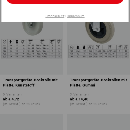
Datenschutz
|
Impressum
Transportgeräte-Bockrolle mit
Transportgeräte-Bockrollen mit
Platte, Kunststoff
Platte, Gummi
5
Varianten
3
Varianten
ab
€ 4,72
ab
€ 14,40
(m. MwSt.) ab 20 Stück
(m. MwSt.) ab 20 Stück