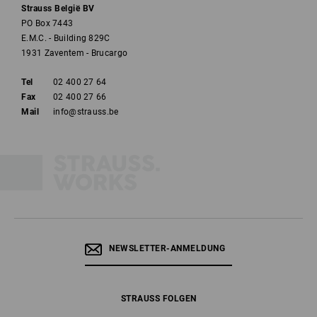
Strauss België BV
PO Box 7443
E.M.C. - Building 829C
1931 Zaventem - Brucargo
Tel
02 400 27 64
Fax
02 400 27 66
Mail
info@strauss.be
NEWSLETTER-ANMELDUNG
STRAUSS FOLGEN