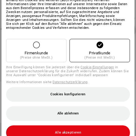
anhand von Cookies und weiteren (auch KI-gestützten) Verfahren
Informationen über Ihre Interaktionen auf unserer Internetseite sowie Daten
aus dem Bestellprozess erfassen und diese insbesondere zu folgenden
Zwecken nutzen: personalisierte, auf Sie zugeschnittene Angebote und
Anzeigen, passgenaue Produktempfehlungen, Marktforschung sowie
Anzeigen- und Inhaltsmessungen. Sollten Sie dies nicht wünschen, können
Sie sich per Klick auf den Button “Alle ablehnen” auch gegen den Einsatz
entsprechender Cookies und Verfahren entscheiden.
Firmenkunde
Privatkunde
(Preise ohne MwSt.)
(Preise mit MwSt.)
Ihre Einwilligung können Sie jederzeit über die
Cookie-Einstellungen
in
unserer Datenschutzerklärung für die Zukunft widerrufen. Zudem können Sie
Ihre Auswahl unter "Cookies konfigurieren" individuell anpassen
Weitere Informationen siehe
Datenschutzerklärung
.
Transportgeräte-Lenkrollen mit
Transportgeräte-Bockrolle mit
Platte/Feststeller
Platte
Cookies konfigurieren
5
Varianten
5
Varianten
ab
€ 10,76
ab
€ 4,72
(m. MwSt.) ab 20 Stück
(m. MwSt.) ab 20 Stück
Alle ablehnen
Alle akzeptieren