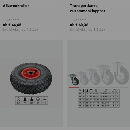
Allzweckroller
Transportkarre,
zusammenklappbar
1
Variante
1
Variante
ab
€ 44,65
ab
€ 60,38
(m. MwSt.) ab 4 Stück
(m. MwSt.) ab 5 Stück