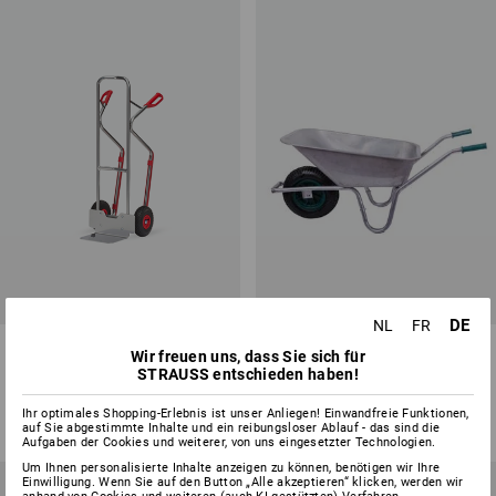
DE
NL
FR
Alu-Sackkarre, 200 kg
Schubkarre, verzinkt
Wir freuen uns, dass Sie sich für
STRAUSS entschieden haben!
1
Variante
2
Varianten
ab
€ 266,08
ab
€ 132,98
Ihr optimales Shopping-Erlebnis ist unser Anliegen! Einwandfreie Funktionen,
(m. MwSt.) ab 5 Stück
(m. MwSt.)
auf Sie abgestimmte Inhalte und ein reibungsloser Ablauf - das sind die
Aufgaben der Cookies und weiterer, von uns eingesetzter Technologien.
Um Ihnen personalisierte Inhalte anzeigen zu können, benötigen wir Ihre
Einwilligung. Wenn Sie auf den Button „Alle akzeptieren“ klicken, werden wir