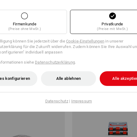
Firmenkunde
Privatkunde
(Preise ohne MwSt.)
(Preise mit MwSt.)
illigung können Sie jederzeit über die
Cookie-Einstellungen
in unserer
tzerklärung für die Zukunft widerrufen. Zudem können Sie Ihre Auswahl un
bel UD
Terrassenschraube Edelstahl-pl
konfigurieren" individuell anpassen
Senkkopf,A2
nformationen siehe
Datenschutzerklärung
.
ab
€ 11,37
b 10 Pack
6
Varianten
(m. MwSt.) ab 10 Pack
es konfigurieren
Alle ablehnen
Alle akzeptie
Datenschutz
|
Impressum