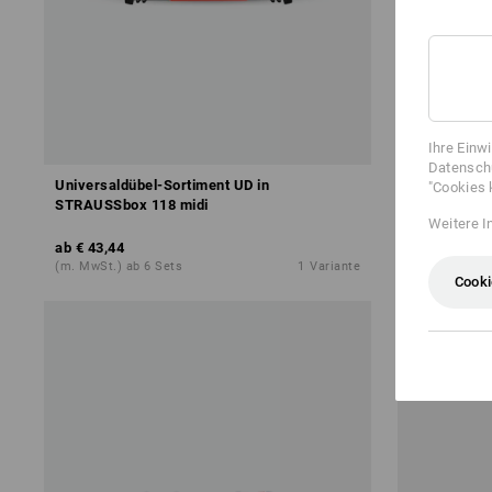
Ihre Einw
Datenschu
Universaldübel-Sortiment UD in
Universaldü
"Cookies 
STRAUSSbox 118 midi
Weitere I
ab
€ 43,44
ab
€ 2,17
(m. MwSt.) ab 6 Sets
1
Variante
(m. MwSt.) a
Cooki