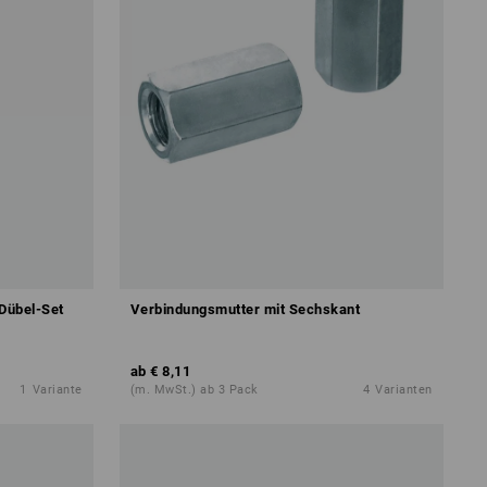
Dübel-Set
Verbindungsmutter mit Sechskant
ab
€ 8,11
1
Variante
(m. MwSt.) ab 3 Pack
4
Varianten