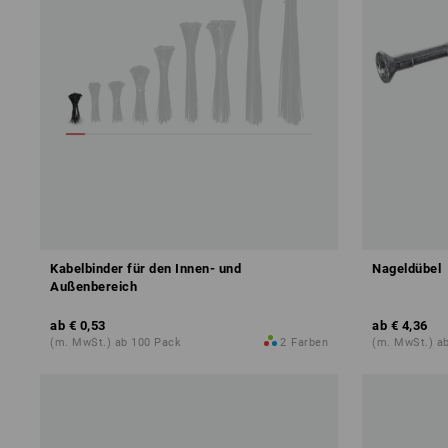
Kabelbinder für den Innen- und
Nageldübel
Außenbereich
ab
€ 0,53
ab
€ 4,36
(m. MwSt.) ab 100 Pack
2
Farben
(m. MwSt.) a