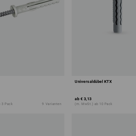
Universaldübel KTX
ab
€ 3,13
b 3 Pack
9
Varianten
(m. MwSt.) ab 10 Pack