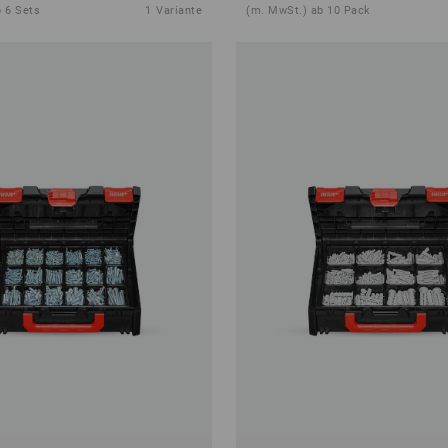
 6 Sets
1
Variante
(m. MwSt.) ab 10 Pack