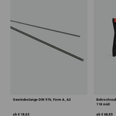
Gewindestange DIN 976, Form A, A2
Bohrschrau
118 midi
ab
€ 18,63
ab
€ 68,85