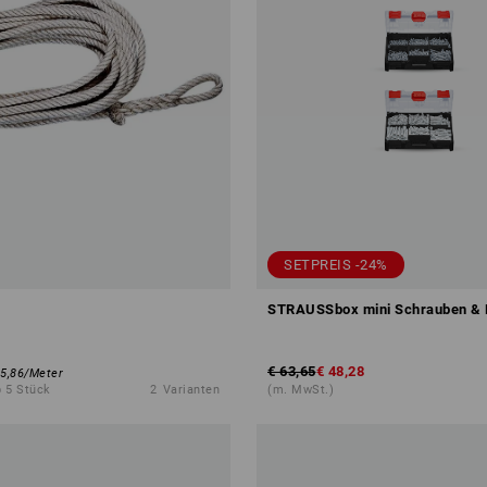
SETPREIS -24%
STRAUSSbox mini Schrauben & 
€ 63,65
€ 48,28
 5,86
/
Meter
 5 Stück
2
Varianten
(m. MwSt.)