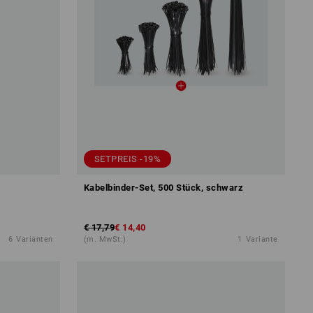
SETPREIS -19%
Kabelbinder-Set, 500 Stück, schwarz
€ 17,79
€ 14,40
6
Varianten
(m. MwSt.)
1
Variante