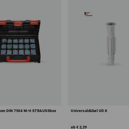
ben DIN 7504 M-H STRAUSSbox
Universaldübel UD K
ab
€ 2,29