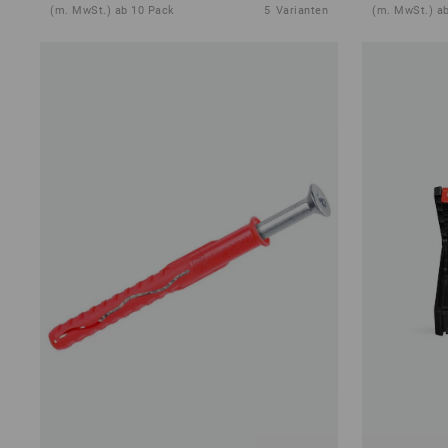
(m. MwSt.) ab 10 Pack
5
Varianten
(m. MwSt.) ab