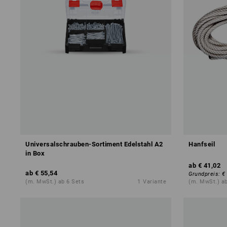
Universalschrauben-Sortiment Edelstahl A2
Hanfseil
in Box
ab
€ 41,02
ab
€ 55,54
Grundpreis
:
€
(m. MwSt.) ab 6 Sets
1
Variante
(m. MwSt.) ab