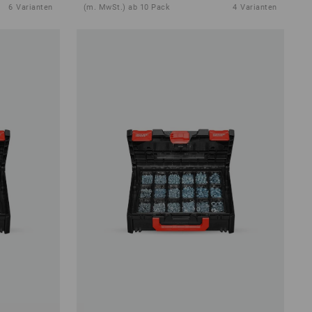
6
Varianten
(m. MwSt.) ab 10 Pack
4
Varianten