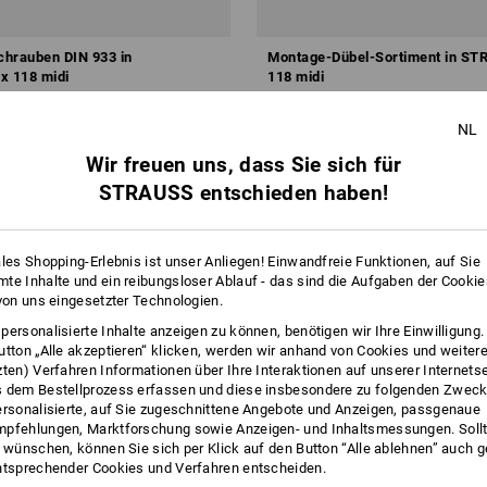
hrauben DIN 933 in
Montage-Dübel-Sortiment in S
 118 midi
118 midi
ab
€ 47,07
NL
 6 Sets
1
Variante
(m. MwSt.) ab 6 Sets
Wir freuen uns, dass Sie sich für
STRAUSS entschieden haben!
ales Shopping-Erlebnis ist unser Anliegen! Einwandfreie Funktionen, auf Sie
te Inhalte und ein reibungsloser Ablauf - das sind die Aufgaben der Cooki
 von uns eingesetzter Technologien.
personalisierte Inhalte anzeigen zu können, benötigen wir Ihre Einwilligung
utton „Alle akzeptieren“ klicken, werden wir anhand von Cookies und weiter
zten) Verfahren Informationen über Ihre Interaktionen auf unserer Internets
 dem Bestellprozess erfassen und diese insbesondere zu folgenden Zwec
ersonalisierte, auf Sie zugeschnittene Angebote und Anzeigen, passgenaue
pfehlungen, Marktforschung sowie Anzeigen- und Inhaltsmessungen. Sollt
t wünschen, können Sie sich per Klick auf den Button “Alle ablehnen” auch 
ntsprechender Cookies und Verfahren entscheiden.