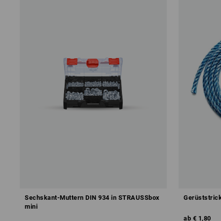
Sechskant-Muttern DIN 934 in STRAUSSbox
Gerüststric
mini
ab
€ 1,80