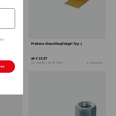
ter
us mit
Prebena Stauchkopfnägel Typ J
ab
€ 22,87
5
Varianten
(m. MwSt.) ab 20 Pack
4
Varianten
ren