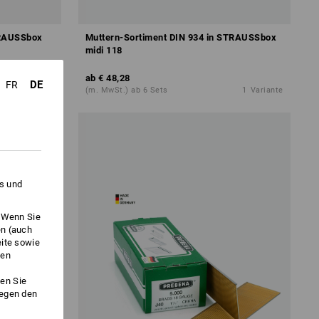
TRAUSSbox
Muttern-Sortiment DIN 934 in STRAUSSbox
midi 118
ab
€ 48,28
DE
FR
1
Variante
(m. MwSt.) ab 6 Sets
1
Variante
es und
. Wenn Sie
en (auch
eite sowie
ken
en Sie
gegen den