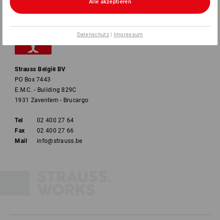
Alle akzeptieren
Datenschutz
|
Impressum
Strauss België BV
PO Box 7443
E.M.C. - Building 829C
1931 Zaventem - Brucargo
Tel
02 400 27 64
Fax
02 400 27 66
Mail
info@strauss.be