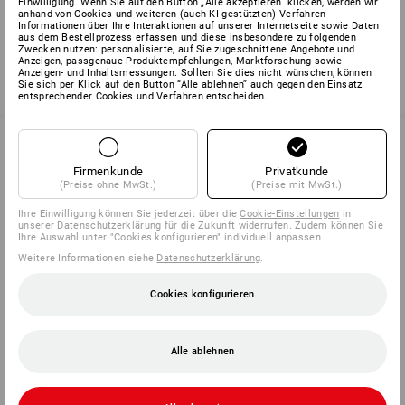
Einwilligung. Wenn Sie auf den Button „Alle akzeptieren“ klicken, werden wir
info@strauss.be
anhand von Cookies und weiteren (auch KI-gestützten) Verfahren
Informationen über Ihre Interaktionen auf unserer Internetseite sowie Daten
aus dem Bestellprozess erfassen und diese insbesondere zu folgenden
Zwecken nutzen: personalisierte, auf Sie zugeschnittene Angebote und
Anzeigen, passgenaue Produktempfehlungen, Marktforschung sowie
Anzeigen- und Inhaltsmessungen. Sollten Sie dies nicht wünschen, können
Zurück
Sie sich per Klick auf den Button “Alle ablehnen” auch gegen den Einsatz
entsprechender Cookies und Verfahren entscheiden.
Firmenkunde
Privatkunde
SERVICE 02 400 27 64
(Preise ohne MwSt.)
(Preise mit MwSt.)
Ihre Einwilligung können Sie jederzeit über die
Cookie-Einstellungen
in
unserer Datenschutzerklärung für die Zukunft widerrufen. Zudem können Sie
Ihre Auswahl unter "Cookies konfigurieren" individuell anpassen
SERVICE
Weitere Informationen siehe
Datenschutzerklärung
.
UNTERNEHMEN
Cookies konfigurieren
INFORMATIONEN
Alle ablehnen
ZAHLARTEN