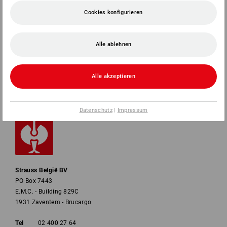
SERVICE
Cookies konfigurieren
UNTERNEHMEN
Alle ablehnen
INFORMATIONEN
Alle akzeptieren
ZAHLARTEN
Datenschutz
|
Impressum
Strauss België BV
PO Box 7443
E.M.C. - Building 829C
1931 Zaventem - Brucargo
Tel
02 400 27 64