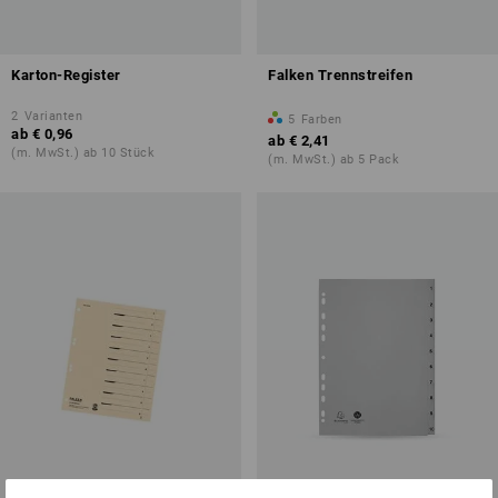
Karton-Register
Falken Trennstreifen
2
Varianten
5
Farben
ab
€ 0,96
ab
€ 2,41
(m. MwSt.) ab 10 Stück
(m. MwSt.) ab 5 Pack