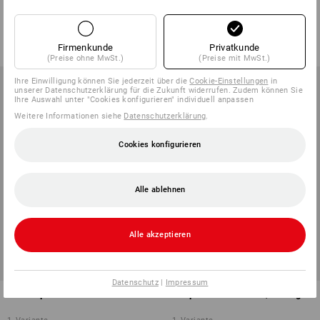
1
Variante
1
Variante
ab
€ 3,98
ab
€ 7,73
Grundpreis
:
€ 9,95
/
kg
Grundpreis
:
€ 15,46
/
kg
Firmenkunde
Privatkunde
(m. MwSt.) ab 20 Stück
(m. MwSt.) ab 20 Stück
(Preise ohne MwSt.)
(Preise mit MwSt.)
Ihre Einwilligung können Sie jederzeit über die
Cookie-Einstellungen
in
unserer Datenschutzerklärung für die Zukunft widerrufen. Zudem können Sie
Ihre Auswahl unter "Cookies konfigurieren" individuell anpassen
Weitere Informationen siehe
Datenschutzerklärung
.
Cookies konfigurieren
Alle ablehnen
Alle akzeptieren
Datenschutz
|
Impressum
Metallspritzöler Profi
Fettpressen-Zubehör, 5-teilig