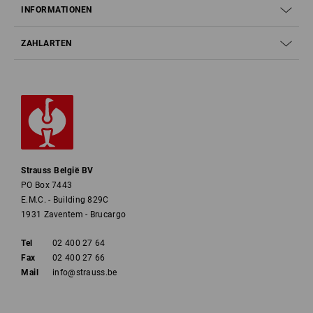
INFORMATIONEN
ZAHLARTEN
Strauss België BV
PO Box 7443
E.M.C. - Building 829C
1931 Zaventem - Brucargo
Tel
02 400 27 64
Fax
02 400 27 66
Mail
info@strauss.be