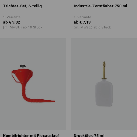
Trichter-Set, 6-teilig
Industrie-Zerstäuber 750 ml
1
Variante
1
Variante
ab
€ 9,32
ab
€ 7,13
(m. MwSt.) ab 10 Stück
(m. MwSt.) ab 6 Stück
Kombitrichter mit Flexauslauf
Drucköler, 75 ml