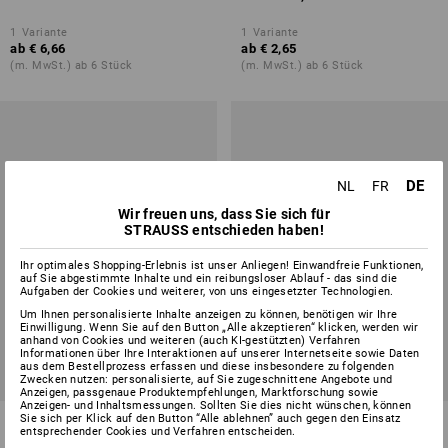
1
Variante
1
Variante
ab
€ 6,66
ab
€ 2,65
(m. MwSt.) ab 6 Stück
(m. MwSt.) ab 6 Stück
DE
NL
FR
Wir freuen uns, dass Sie sich für
STRAUSS entschieden haben!
Ihr optimales Shopping-Erlebnis ist unser Anliegen! Einwandfreie Funktionen,
auf Sie abgestimmte Inhalte und ein reibungsloser Ablauf - das sind die
Aufgaben der Cookies und weiterer, von uns eingesetzter Technologien.
Um Ihnen personalisierte Inhalte anzeigen zu können, benötigen wir Ihre
Einwilligung. Wenn Sie auf den Button „Alle akzeptieren“ klicken, werden wir
anhand von Cookies und weiteren (auch KI-gestützten) Verfahren
Informationen über Ihre Interaktionen auf unserer Internetseite sowie Daten
aus dem Bestellprozess erfassen und diese insbesondere zu folgenden
Zwecken nutzen: personalisierte, auf Sie zugeschnittene Angebote und
Anzeigen, passgenaue Produktempfehlungen, Marktforschung sowie
Anzeigen- und Inhaltsmessungen. Sollten Sie dies nicht wünschen, können
e.s. Mehrzweckfett
Sie sich per Klick auf den Button “Alle ablehnen” auch gegen den Einsatz
e.s. Mehrzweckfett,
entsprechender Cookies und Verfahren entscheiden.
Schraubkartusche