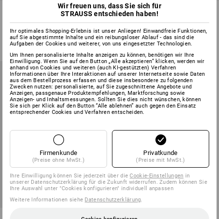
Wir freuen uns, dass Sie sich für
Hubtischwagen, 300-500 kg
Hydraulik-Stapler
STRAUSS entschieden haben!
2
Varianten
2
Varianten
Ihr optimales Shopping-Erlebnis ist unser Anliegen! Einwandfreie Funktionen,
ab
€ 1 149,38
ab
€ 1 814,88
auf Sie abgestimmte Inhalte und ein reibungsloser Ablauf - das sind die
(m. MwSt.) ab 2 Stück
Aufgaben der Cookies und weiterer, von uns eingesetzter Technologien.
(m. MwSt.)
Um Ihnen personalisierte Inhalte anzeigen zu können, benötigen wir Ihre
Einwilligung. Wenn Sie auf den Button „Alle akzeptieren“ klicken, werden wir
anhand von Cookies und weiteren (auch KI-gestützten) Verfahren
Informationen über Ihre Interaktionen auf unserer Internetseite sowie Daten
aus dem Bestellprozess erfassen und diese insbesondere zu folgenden
Zwecken nutzen: personalisierte, auf Sie zugeschnittene Angebote und
Anzeigen, passgenaue Produktempfehlungen, Marktforschung sowie
Anzeigen- und Inhaltsmessungen. Sollten Sie dies nicht wünschen, können
Sie sich per Klick auf den Button “Alle ablehnen” auch gegen den Einsatz
entsprechender Cookies und Verfahren entscheiden.
Firmenkunde
Privatkunde
(Preise ohne MwSt.)
(Preise mit MwSt.)
Ihre Einwilligung können Sie jederzeit über die
Cookie-Einstellungen
in
unserer Datenschutzerklärung für die Zukunft widerrufen. Zudem können Sie
Ihre Auswahl unter "Cookies konfigurieren" individuell anpassen
Weitere Informationen siehe
Datenschutzerklärung
.
Handwinden-Stapler