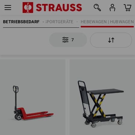
BETRIEBSBEDARF
TRANSPORTGERÄTE
HEBEWAGEN | HUBWAGEN
7
7