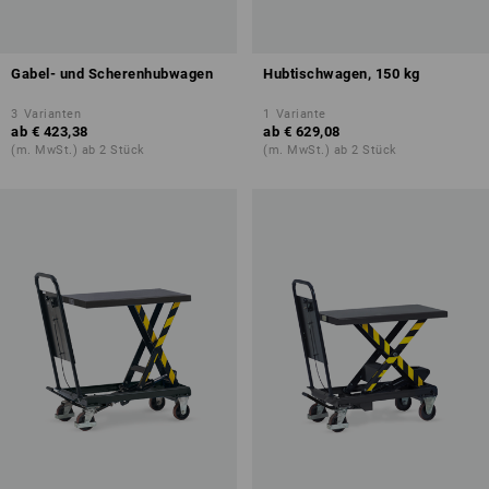
Gabel- und Scherenhubwagen
Hubtischwagen, 150 kg
3
Varianten
1
Variante
ab
€ 423,38
ab
€ 629,08
(m. MwSt.) ab 2 Stück
(m. MwSt.) ab 2 Stück