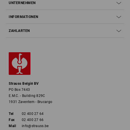
UNTERNEHMEN
INFORMATIONEN
ZAHLARTEN
Strauss België BV
PO Box 7443
E.M.C. - Building 829C
1931 Zaventem - Brucargo
Tel
02 400 27 64
Fax
02 400 27 66
Mail
info@strauss.be