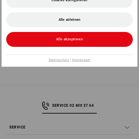
Cookies konfigurieren
2
Varianten
ab
€ 1 415,58
Alle ablehnen
(m. MwSt.)
Alle akzeptieren
Sie haben sich bereits 7 von 7 Artikeln angesehen.
Datenschutz
|
Impressum
SERVICE 02 400 27 64
SERVICE