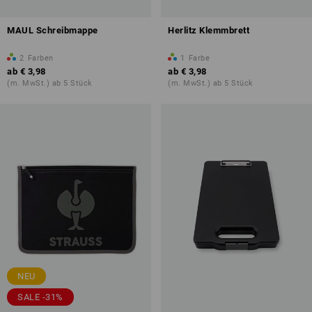
MAUL Schreibmappe
Herlitz Klemmbrett
2
Farben
1
Farbe
ab
€ 3,98
ab
€ 3,98
(m. MwSt.) ab 5 Stück
(m. MwSt.) ab 5 Stück
NEU
SALE -31%