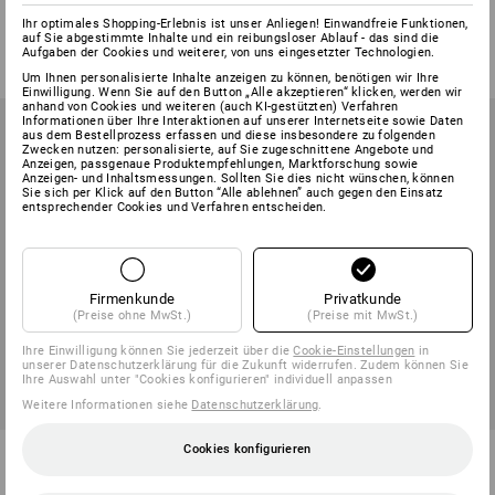
1
Variante
Ihr optimales Shopping-Erlebnis ist unser Anliegen! Einwandfreie Funktionen,
1
Farbe
auf Sie abgestimmte Inhalte und ein reibungsloser Ablauf - das sind die
ab
€ 21,77
ab
€ 7,13
Aufgaben der Cookies und weiterer, von uns eingesetzter Technologien.
(m. MwSt.) ab 3 Stück
(m. MwSt.) ab 5 Stück
Um Ihnen personalisierte Inhalte anzeigen zu können, benötigen wir Ihre
Einwilligung. Wenn Sie auf den Button „Alle akzeptieren“ klicken, werden wir
anhand von Cookies und weiteren (auch KI-gestützten) Verfahren
Informationen über Ihre Interaktionen auf unserer Internetseite sowie Daten
aus dem Bestellprozess erfassen und diese insbesondere zu folgenden
Zwecken nutzen: personalisierte, auf Sie zugeschnittene Angebote und
Anzeigen, passgenaue Produktempfehlungen, Marktforschung sowie
Anzeigen- und Inhaltsmessungen. Sollten Sie dies nicht wünschen, können
Sie sich per Klick auf den Button “Alle ablehnen” auch gegen den Einsatz
entsprechender Cookies und Verfahren entscheiden.
Firmenkunde
Privatkunde
(Preise ohne MwSt.)
(Preise mit MwSt.)
Ihre Einwilligung können Sie jederzeit über die
Cookie-Einstellungen
in
unserer Datenschutzerklärung für die Zukunft widerrufen. Zudem können Sie
Ihre Auswahl unter "Cookies konfigurieren" individuell anpassen
Weitere Informationen siehe
Datenschutzerklärung
.
Herlitz Hängeregistraturen
Cookies konfigurieren
Ordnertasche A4
2
Varianten
1
Farbe