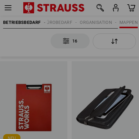
BETRIEBSBEDARF
BÜROBEDARF
ORGANISATION
MAPPEN
16
16
NEU