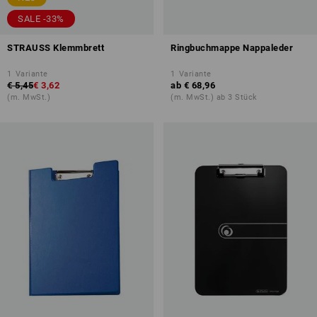
SALE -33%
STRAUSS Klemmbrett
Ringbuchmappe Nappaleder
1
Variante
1
Variante
€ 5,45
€ 3,62
ab
€ 68,96
(m. MwSt.)
(m. MwSt.) ab 3 Stück