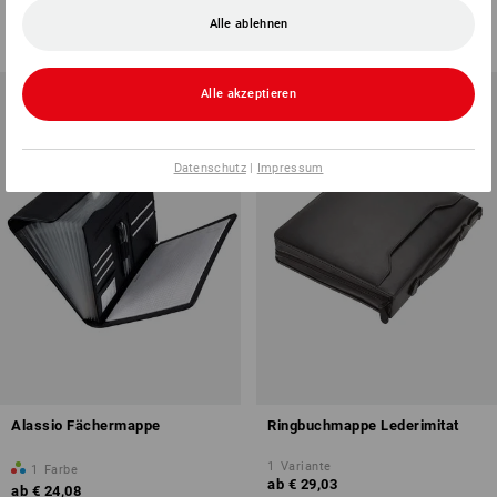
ab
€ 16,32
ab
€ 18,74
Alle ablehnen
(m. MwSt.) ab 5 Pack
(m. MwSt.) ab 3 Stück
Alle akzeptieren
Datenschutz
|
Impressum
Alassio Fächermappe
Ringbuchmappe Lederimitat
1
Variante
1
Farbe
ab
€ 29,03
ab
€ 24,08