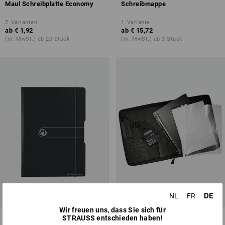
Maul Schreibplatte Economy
Schreibmappe
2
Varianten
1
Variante
ab
€ 1,92
ab
€ 15,72
(m. MwSt.) ab 20 Stück
(m. MwSt.) ab 3 Stück
DE
NL
FR
Wir freuen uns, dass Sie sich für
Herlitz Klemmbrettmappe
Ringbuchmappe
STRAUSS entschieden haben!