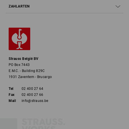
ZAHLARTEN
Strauss België BV
PO Box 7443
E.M.C. - Building 829C
1931 Zaventem - Brucargo
Tel
02 400 27 64
Fax
02 400 27 66
Mail
info@strauss.be